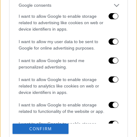
που ο βελονισμός μπορεί να προσφέρει στον
Google consents
εγκέφαλο, καθώς υπάρχουν συγκεκριμένα
σημεία βελονισμού, που συνδέονται άμεσα
I want to allow Google to enable storage
related to advertising like cookies on web or
με τον εγκεφαλικό φλοιό και το μεταιχμιακό
device identifiers in apps.
σύστημα.
I want to allow my user data to be sent to
Διαβάστε περισσότερα
Google for online advertising purposes.
στο
enallaktikidrasi.com
I want to allow Google to send me
Διαβάστε ακόμη
personalized advertising.
Συνελήφθησαν δύο μέλη μαφίας στο
I want to allow Google to enable storage
Παλαιό Φάληρο - Οι εκβιασμοί, οι
related to analytics like cookies on web or
ξυλοδαρμοί και τα προσωνύμια «πίτμπουλ»
device identifiers in apps.
και «μπουλντόγκ»
Βίντεο-σοκ από το μακελειό σε σχολείο
I want to allow Google to enable storage
στην Ταϊλάνδη: Η στιγμή που ο 14χρονος
related to functionality of the website or app.
ανοίγει πυρ - Στους 9 ανέβηκαν οι νεκροί
I want to allow Google to enable storage
Νέα αποχώρηση από το κόμμα Καρυστιανού:
CONFIRM
related to personalization.
Καταγγελίες Μπρουτζάκη για «αυθαιρεσία,