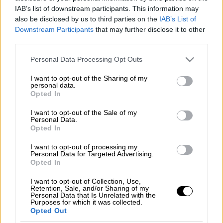
IAB’s list of downstream participants. This information may
also be disclosed by us to third parties on the
IAB’s List of
Σε αυτή την αρχαία πρακτική, λεπτές
Downstream Participants
that may further disclose it to other
αποστειρωμένες
βελόνες
τοποθετούνται σε
third parties.
ειδικά σημεία ώστε να αποκαταστήσουν την
Please note that this website/app uses one or more Google
Personal Data Processing Opt Outs
ισορροπία στο σώμα και να προάγουν την
services and may gather and store information including but
φυσική επούλωση.
not limited to your visit or usage behaviour. You may click to
I want to opt-out of the Sharing of my
personal data.
grant or deny consent to Google and its third-party tags to
Opted In
Τα σημεία βελονισμού έχουν συνδέσεις με
use your data for below specified purposes in below Google
consent section.
διάφορες περιοχές του εγκεφαλικού και
I want to opt-out of the Sale of my
Personal Data.
νευρικού συστήματος, πυροδοτούν τη
Opted In
λειτουργία πολλών συστημάτων στο σώμα.
I want to opt-out of processing my
Γι’ αυτό το λόγο, ο
βελονισμός
έχει
Personal Data for Targeted Advertising.
αποδειχθεί αποτελεσματικός στη θεραπεία
Opted In
τόσο των οξέων, όσο και των χρόνιων
I want to opt-out of Collection, Use,
νευρολογικών παθήσεων και συμπτωμάτων.
Retention, Sale, and/or Sharing of my
Personal Data that Is Unrelated with the
Purposes for which it was collected.
Εδώ έχουμε συλλέξει όμως τα βασικά οφέλη
Opted Out