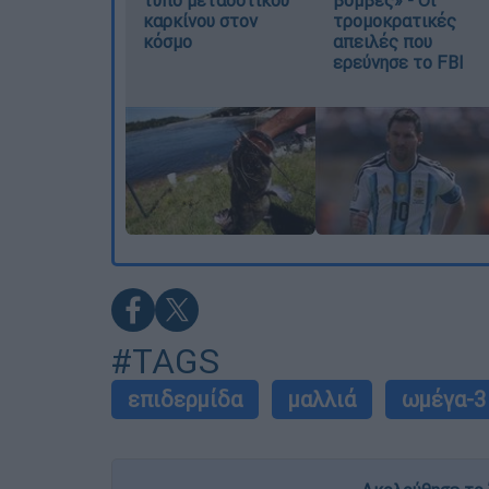
καρκίνου στον
τρομοκρατικές
κόσμο
απειλές που
ερεύνησε το FBI
#TAGS
επιδερμίδα
μαλλιά
ωμέγα-3