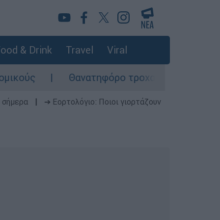
ood & Drink
Travel
Viral
Θανατηφόρο τροχαίο στις Σέρρες: «Απόσ
 σήμερα
|
➔ Εορτολόγιο: Ποιοι γιορτάζουν