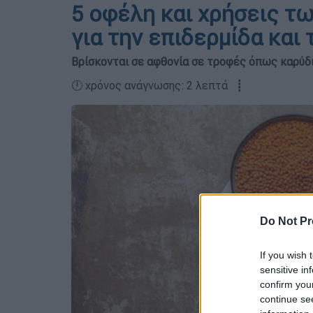
5 οφέλη και χρήσεις τ
για την επιδερμίδα και 
Βρίσκονται σε αφθονία σε τροφές όπως καρύδια
🕛 χρόνος ανάγνωσης: 2 λεπτά ┋
Do Not Pr
If you wish 
sensitive in
confirm you
continue se