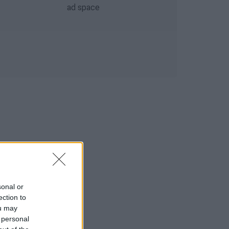
sonal or
ection to
ou may
 personal