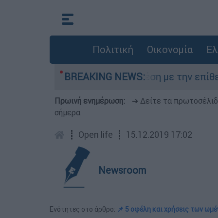
Πολιτική
Οικονομία
Ελ
arfin: «Δεν έχω καμία σχέση με την επίθεση» λέ
BREAKING NEWS:
Πρωινή ενημέρωση:
➔ Δείτε τα πρωτοσέλι
σήμερα
┋
Open life
┋
15.12.2019 17:02
Newsroom
Ενότητες στο άρθρο:
📌 5 οφέλη και χρήσεις των ωμέ