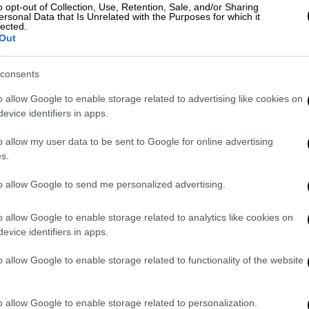
νές και τους δείκτες καρδιοπάθειας. Εδώ
o opt-out of Collection, Use, Retention, Sale, and/or Sharing
ροσφέρουν στην επιδερμίδα και τα μαλλιά
ersonal Data that Is Unrelated with the Purposes for which it
lected.
Out
μέγα-3 λιπαρών οξέων για την
consents
o allow Google to enable storage related to advertising like cookies on
evice identifiers in apps.
αβερές υπεριώδεις ακτινοβολίες Α και Β.
μός DHA και EPA μειώνει την ευαισθησία
o allow my user data to be sent to Google for online advertising
λία. Σε ένα μικρό πείραμα, οι
s.
αμμάρια ΕΡΑ για 3 μήνες αύξησαν την
to allow Google to send me personalized advertising.
τά 136%.
o allow Google to enable storage related to analytics like cookies on
κμής
evice identifiers in apps.
νουν τις φλεγμονές και νέα στοιχεία
o allow Google to enable storage related to functionality of the website
 κυρίως από φλεγμονή. Γι΄ αυτό και γίνεται
 Επιπροσθέτως, φαίνεται ότι τα
o allow Google to enable storage related to personalization.