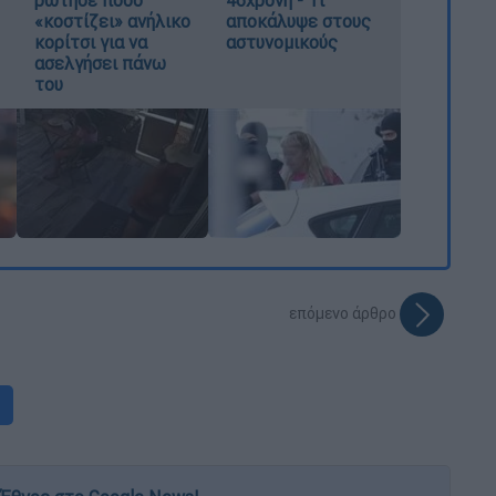
«κοστίζει» ανήλικο
αποκάλυψε στους
κορίτσι για να
αστυνομικούς
ασελγήσει πάνω
του
επόμενο άρθρο