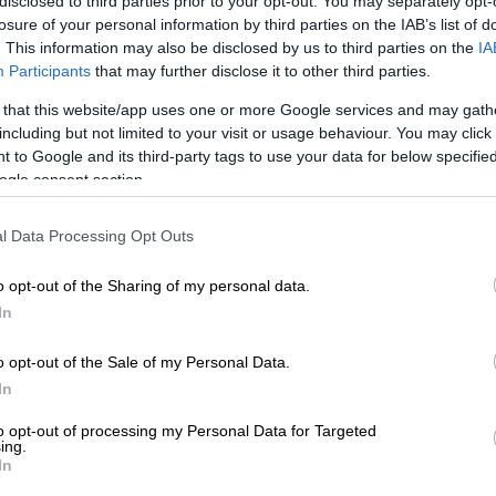
disclosed to third parties prior to your opt-out. You may separately opt-
losure of your personal information by third parties on the IAB’s list of
. This information may also be disclosed by us to third parties on the
IA
Participants
that may further disclose it to other third parties.
 that this website/app uses one or more Google services and may gath
including but not limited to your visit or usage behaviour. You may click 
 to Google and its third-party tags to use your data for below specifi
 το ΕΘΝΟΣ στη Google
ogle consent section.
νται ανάμεσα στα πιο μελετημένα θρεπτικά
l Data Processing Opt Outs
ε τροφές όπως καρύδια, θαλασσινά, λιπαρά
τελούνται από τρία είδη: το άλφα
o opt-out of the Sharing of my personal data.
νοϊκό οξύ (ΕPA) και το δεκαεξανοϊκό οξύ
In
o opt-out of the Sale of my Personal Data.
κυρίως στον λιναρόσπορο και στα φύκια. Τα
In
τσι εντοπίζονται σε λιπαρά ψάρια, όπως στον
to opt-out of processing my Personal Data for Targeted
 σκουμπρί. Και τα τρία προσφέρουν ισχυρά
ing.
ατότητα να βοηθούν στην καταπολέμηση της
In