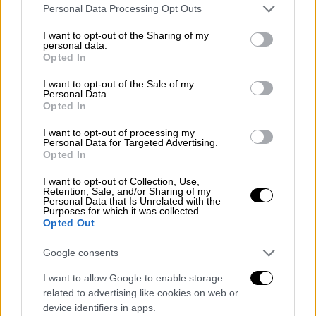
Και δεν σας δίνω καθόλου άδικο.
Please note that this website/app uses one or more Google
Personal Data Processing Opt Outs
services and may gather and store information including but
«Είσαι αναίσθητος/ γκρινιάρης/
not limited to your visit or usage behaviour. You may click to
I want to opt-out of the Sharing of my
personal data.
εγωιστής» κλπ.
grant or deny consent to Google and its third-party tags to
Opted In
use your data for below specified purposes in below Google
consent section.
Ναι, δεν είναι καλό να βάζουμε ταμπέλες σε
I want to opt-out of the Sale of my
Personal Data.
κανέναν. Οι ταμπέλες είναι για τους δρόμους
Opted In
και όχι για τους ανθρώπους, γιατί κάθε
I want to opt-out of processing my
άνθρωπος δεν χαρακτηρίζεται μόνο από ένα
Personal Data for Targeted Advertising.
στοιχείο. Πριν πάρετε φόρα και
Opted In
ξεστομίσετε λέξεις που θα πληγώσουν τον
I want to opt-out of Collection, Use,
άλλο, σκεφτείτε ότι μετά θα έχετε να
Retention, Sale, and/or Sharing of my
Personal Data that Is Unrelated with the
αντιμετωπίσετε κι άλλο ένα θέμα: να κάνετε
Purposes for which it was collected.
Opted Out
τα ειπωμένα ανείπωτα. Κι αυτό είναι πολύ
δύσκολο έργο. Τα βέλη πήγαν απέναντι,
Google consents
διαπέρασαν τον άλλο και άφησαν πληγές.
I want to allow Google to enable storage
Αφήστε που μετά θα σας φάνε και οι τύψεις.
related to advertising like cookies on web or
Μπα, δεν αξίζει, σας λέω.
device identifiers in apps.