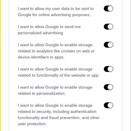
«Έχεις δίκιο, αλλά…»
I want to allow my user data to be sent to
Google for online advertising purposes.
Ή έχει δίκιο ή αλλά. Και τα δύο δεν πάνε
μαζί. Αν θέλετε να εκφράσετε τη δική σας
I want to allow Google to send me
personalized advertising.
οπτική γωνία, καλό θα ήταν να
αντικαταστήσετε τη λέξη «αλλά» με τη λέξη
I want to allow Google to enable storage
«και». Το «αλλά» αναιρεί, δεν επιβεβαιώνει.
related to analytics like cookies on web or
Και τι θέλουν οι περισσότεροι άνθρωποι; Να
device identifiers in apps.
αισθάνονται ότι τόσο εκείνοι όσο και οι
I want to allow Google to enable storage
απόψεις τους χαίρουν σεβασμού και
related to functionality of the website or app.
αποδοχής. Πείτε: «Έχεις δίκιο, και θα ήθελα
I want to allow Google to enable storage
να σου αναφέρω και τη δική μου οπτική
related to personalization.
γωνία». Δεν σας ακούγεται καλύτερο αυτό;
I want to allow Google to enable storage
Απειλές όπως «Χωρίζουμε»
related to security, including authentication
functionality and fraud prevention, and other
Κατ’ αρχάς είναι σημαντικό να έχουμε κατά
user protection.
νου ότι αν απειλήσουμε είναι καλό και να το