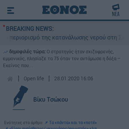
BREAKING NEWS:
 περιορισμό της κατανάλωσης νερού στη Σάρτη Χα
δημοφιλές τώρα:
O στρατηγός ήταν σχιζοφρενής,
εμμονικός, πλησίαζε τα 75 όταν τον αντάμωσε η δόξα –
Εκείνος που...
┋
Open life
┋
28.01.2020 16:06
Βίκυ Τσώκου
Ενότητες στο άρθρο:
📌 Τα «πάντα» και τα «ποτέ»
📌 «Είσαι αναίσθητος/ γκρινιάρης/εγωιστής» κλπ.