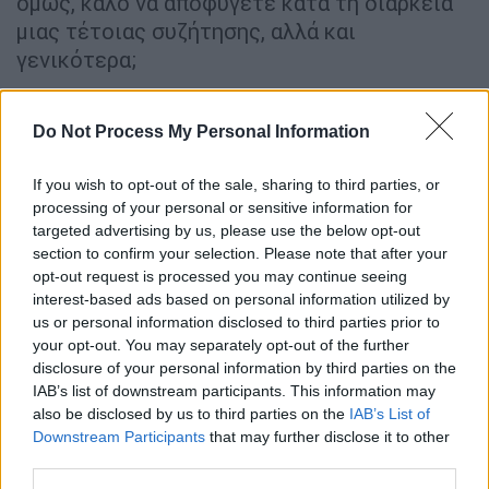
όμως, καλό να αποφύγετε κατά τη διάρκεια
μιας τέτοιας συζήτησης, αλλά και
γενικότερα;
Τα «πάντα» και τα «ποτέ»
Do Not Process My Personal Information
«Πάντα φέρεσαι εγωιστικά», «Ποτέ δεν
κάνεις αυτό που μου αρέσει» κι άλλα τέτοια.
If you wish to opt-out of the sale, sharing to third parties, or
Αλήθεια; Δείτε λίγο αν πραγματικά ισχύουν
processing of your personal or sensitive information for
targeted advertising by us, please use the below opt-out
τα «πάντα» και τα «ποτέ» και σκεφτείτε
section to confirm your selection. Please note that after your
πότε το ταίρι σας σας είπε κάτι ανάλογο.
opt-out request is processed you may continue seeing
Πώς αισθανθήκατε; Αισθανθήκατε ότι αυτό
interest-based ads based on personal information utilized by
είναι δίκαιο; Σας έδωσε δύναμη και ώθηση
us or personal information disclosed to third parties prior to
your opt-out. You may separately opt-out of the further
να κάνετε κάτι για να το αλλάξετε; Μάλλον
disclosure of your personal information by third parties on the
αυτό που σας έκανε να αισθανθείτε είναι
IAB’s list of downstream participants. This information may
άμυνα. Μπορεί να πεισμώσατε κιόλας και να
also be disclosed by us to third parties on the
IAB’s List of
αποφασίσατε ότι δεν θέλετε να ξανακάνετε
Downstream Participants
that may further disclose it to other
third parties.
τίποτε για να ικανοποιήσετε το ταίρι σας.