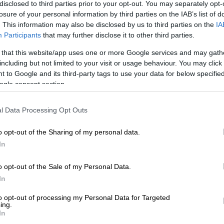
disclosed to third parties prior to your opt-out. You may separately opt-
losure of your personal information by third parties on the IAB’s list of
. This information may also be disclosed by us to third parties on the
IA
Participants
that may further disclose it to other third parties.
 το ΕΘΝΟΣ στη Google
 that this website/app uses one or more Google services and may gath
including but not limited to your visit or usage behaviour. You may click 
όρασε τον πρώτο της
φορητό υπολογιστή
. Το
 to Google and its third-party tags to use your data for below specifi
ήθηκε. Χάιδευε τα κουμπιά του λες και
ogle consent section.
ίναι ότι αν δεν ξεκινούσε με απόφαση της
υση
- ένα μεγαλεπήβολο εγχείρημα που
l Data Processing Opt Outs
μας και σε χρόνο ρεκόρ, εν μέσω πανδημίας
o opt-out of the Sharing of my personal data.
τέ. Όπως ποτέ δεν θα αποκτούσε και τις
In
αδεύουν οι καθηγητές της μέσα από την
ιθμοι και η κατάκτηση της Περσέπολης από
o opt-out of the Sale of my Personal Data.
 ρίζες, οι ενώσεις του αζώτου, οι κανόνες
In
ρμοδυναμικής θα ήταν άγνωστα για αυτήν αν
to opt-out of processing my Personal Data for Targeted
εξ αποστάσεως εκπαίδευσης. Η ύλη
ing.
 συμμετάσχει παίρνει και απουσία.
In