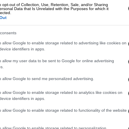
o opt-out of Collection, Use, Retention, Sale, and/or Sharing
στιτούτο Εκπαιδευτικής Πολιτικής για το
ersonal Data that Is Unrelated with the Purposes for which it
νάρια εκπαιδευτικών, η
τηλεκπαίδευση
lected.
Out
 για να μείνει. Συνεχίζοντας καθοριστικά
ές τάξεις σχηματίστηκαν από τους
consents
αιδευτικής μονάδας δίνοντας πνοή στο
άει κάθε μέρα το πρωί στις επτά. Τρώει
o allow Google to enable storage related to advertising like cookies on
evice identifiers in apps.
 ανταλλάσσει χαιρετισμούς με τους
ασσε χαιρετισμούς αν κάποιες φορές κατά
o allow my user data to be sent to Google for online advertising
κε εμπόδια στην είσοδο της στο σύστημα.
s.
εκπαίδευσης
το πρόβλημα που προέκυψε
to allow Google to send me personalized advertising.
φιακή μάθηση. Η υπερφόρτωση στο
ειδικοί ευθύνεται για τις δυσκολίες που
o allow Google to enable storage related to analytics like cookies on
evice identifiers in apps.
θητές οι οποίοι προσπάθησαν να
του συστήματος από τον πάροχο της
o allow Google to enable storage related to functionality of the website
οποιηθούν οι προγραμματισμένες ψηφιακές
των εκπαιδευτικών δευτεροβάθμιας
o allow Google to enable storage related to personalization.