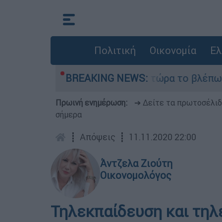
Πολιτική
Οικονομία
Ελ
ι outsider ήταν αδυναμία, τώρα το βλέπω ως δύν
BREAKING NEWS:
Πρωινή ενημέρωση:
➔ Δείτε τα πρωτοσέλι
σήμερα
┋
Απόψεις
┋
11.11.2020 22:00
Άντζελα Ζιούτη
Οικονομολόγος
Τηλεκπαίδευση και τη