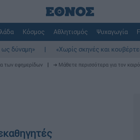
λάδα
Κόσμος
Αθλητισμός
Ψυχαγωγία
F
αμη»
«Χωρίς σκηνές και κουβέρτες σε ακρ
δα των εφημερίδων
|
➔ Μάθετε περισσότερα για τον καιρό
λεκαθηγητές