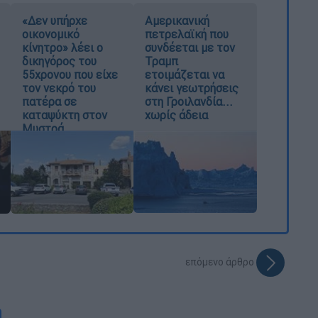
«Δεν υπήρχε
Αμερικανική
οικονομικό
πετρελαϊκή που
κίνητρο» λέει ο
συνδέεται με τον
δικηγόρος του
Τραμπ
55χρονου που είχε
ετοιμάζεται να
τον νεκρό του
κάνει γεωτρήσεις
πατέρα σε
στη Γροιλανδία...
καταψύκτη στον
χωρίς άδεια
Μυστρά
επόμενο άρθρο