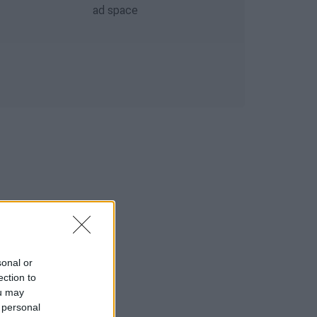
sonal or
ection to
ou may
 personal