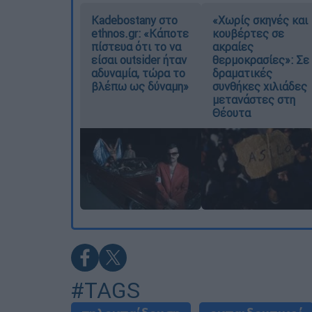
Kadebostany στο
«Χωρίς σκηνές και
ethnos.gr: «Κάποτε
κουβέρτες σε
πίστευα ότι το να
ακραίες
είσαι outsider ήταν
θερμοκρασίες»: Σε
αδυναμία, τώρα το
δραματικές
βλέπω ως δύναμη»
συνθήκες χιλιάδες
μετανάστες στη
Θέουτα
#TAGS