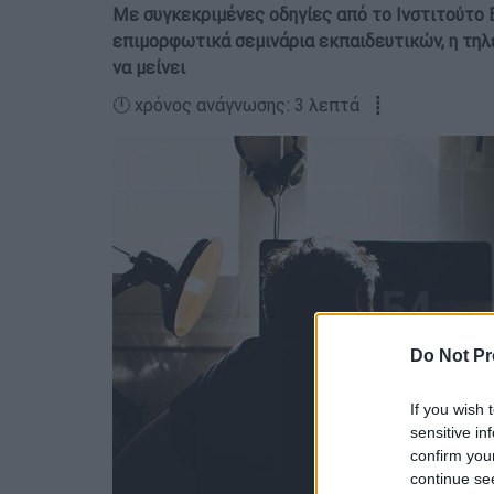
Με συγκεκριμένες οδηγίες από το Ινστιτούτο 
επιμορφωτικά σεμινάρια εκπαιδευτικών, η τηλ
να μείνει
🕛 χρόνος ανάγνωσης: 3 λεπτά ┋
Do Not Pr
If you wish 
sensitive in
confirm you
continue se