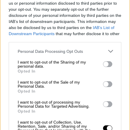
το διήμερο της Συνόδου Κορυφής, και να
us or personal information disclosed to third parties prior to
your opt-out. You may separately opt-out of the further
προτείνει στην Ελλάδα διάλογο, με
disclosure of your personal information by third parties on the
ανοιχτή ατζέντα.
Σε αυτήν την
IAB’s list of downstream participants. This information may
περίπτωση, μειώνει τις πιθανότητες να
also be disclosed by us to third parties on the
IAB’s List of
αποφασιστούν κυρώσεις στην προσεχή
Downstream Participants
that may further disclose it to other
third parties.
Σύνοδο Κορυφής ή να αποφασιστούν
τελείως ανώδυνες κυρώσεις. Όμως
Please note that this website/app uses one or more Google
Personal Data Processing Opt Outs
παγιδεύει την ελληνική κυβέρνηση,
services and may gather and store information including but
not limited to your visit or usage behaviour. You may click to
I want to opt-out of the Sharing of my
αφού χάνεται η δυναμική των κυρώσεων
personal data.
grant or deny consent to Google and its third-party tags to
και φυσικά δύσκολα θα πείσει τους
Opted In
use your data for below specified purposes in below Google
εταίρους, ό,τι δεν μπορεί να αποδεχθεί
consent section.
I want to opt-out of the Sale of my
διάλογο για όλα τα θέματα που βάζει
Personal Data.
Opted In
σκοπίμως η Άγκυρα.
Η Τουρκία να ανακοινώσει νέα Navtex,
I want to opt-out of processing my
Personal Data for Targeted Advertising.
πριν την Σύνοδο Κορυφής της ΕΕ, να τις
Opted In
επιβληθούν κυρώσεις, ήπιες ή
I want to opt-out of Collection, Use,
επώδυνες, να συνεχίσει τις παράνομες
Retention, Sale, and/or Sharing of my