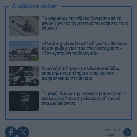
Διαβάστε ακόμη
Τα «γεράκια» της Ψάθας: Έσωσαν από τη
μεγάλη φωτιά τη γειτονιά που κάποτε τους
έδιωχνε
«Κλειδί» η ιατροδικαστική για τον 90χρονο
που έκρυβε ο γιος του στον καταψύκτη -
«Τον αγαπούσε παθολογικά»
Άνω Λιόσια: Πήγαν να κλέψουν καλώδια,
έπαθε ηλεκτροπληξία ο ένας και τον
άφησαν νεκρό στο σημείο
Το βαρύ τίμημα της υπογεννητικότητας: 11
σχολεία λιγότερα τη νέα σχολική χρονιά
στα Δωδεκάνησα
επόμενο
άρθρο