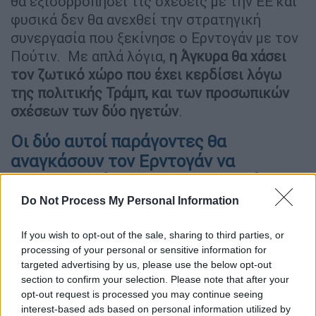
θα εξισορροπήσει τις σχέσεις με την ΕΕ και
φυσικά δεν θα ανεχθεί την στρατηγική
συνεργασία που ξεκίνησε ο Ερντογάν με τον
Πούτιν. Με απλά λόγια,
η Άγκυρα θα χάσει
τον ζωτικό χώρο που έχει κερδίσει λόγω
της πολιτικής Τράμπ, και των προσωπικών
σχέσεων των δύο ηγετών
.
Οι δύο αυτοί παράγοντες θα
αναγκάσουν τον Ερντογάν να
επανασχεδιάσει την στρατηγική του,
και έχει τρεις επιλογές μπροστά του:
Do Not Process My Personal Information
Να αποδεχθεί το διεθνές δίκαιο και να
If you wish to opt-out of the sale, sharing to third parties, or
προχωρήσει σε ένα διάλογο με την
processing of your personal or sensitive information for
targeted advertising by us, please use the below opt-out
Ελλάδα, όπως τον εννοεί η χώρα μας,
section to confirm your selection. Please note that after your
επιλογή με μηδενικές πιθανότητες.
opt-out request is processed you may continue seeing
Να μην ανακοινώσει νέα Navtex, μέχρι
interest-based ads based on personal information utilized by