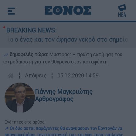
BREAKING NEWS:
 ένας και τον άφησαν νεκρό στο σημείο
Δ
δημοφιλές τώρα:
Μυστράς: Η πρώτη εκτίμηση του
ιατροδικαστή για τον 90χρονο στον καταψύκτη
┋
Απόψεις
┋
05.12.2020 14:59
Γιάννης Μαγκριώτης
Αρθρογράφος
Ενότητες στο άρθρο:
📌 Οι δύο αυτοί παράγοντες θα αναγκάσουν τον Ερντογάν να
επανασχεδιάσει την στρατηγική του, και έχει τρεις επιλογές