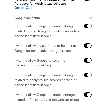
Personal Data that Is Unrelated with the
σεισμογραφικές έρευνες και μάλιστα
Purposes for which it was collected.
σύντομα να ανεβάσει την επιθετικότητά
Opted Out
της, προχωρώντας και σε
γεωτρήσεις
Google consents
μέσα στα δυνητικά όρια της ελληνικής
ΑΟΖ, αμέσως μετά την Σύνοδο Κορυφής
I want to allow Google to enable storage
related to advertising like cookies on web or
και πριν αναλάβει επίσημα ο Μπάιντεν
device identifiers in apps.
την προεδρία των ΗΠΑ.
I want to allow my user data to be sent to
Σε αυτήν την περίπτωση, αν δεν υπάρξει
Google for online advertising purposes.
άμεση και αποφασιστική επέμβαση των ΗΠΑ,
I want to allow Google to send me
τότε η χώρα μας, θα βρεθεί μπροστά στην
personalized advertising.
ανάγκη να απαντήσει αποτρεπτικά, όμως
αυτό δεν επιδιώκει καιρό τώρα η Άγκυρα και
I want to allow Google to enable storage
προσπαθεί να αποφύγει η ελληνική
related to analytics like cookies on web or
device identifiers in apps.
κυβέρνηση; Την στρατηγική αυτή μπορεί να
ακολουθήσει η Άγκυρα, αν η ελληνική
I want to allow Google to enable storage
κυβέρνηση δεν δεχτεί την εκδοχή της
related to functionality of the website or app.
δεύτερης επιλογής, από την Τουρκία.