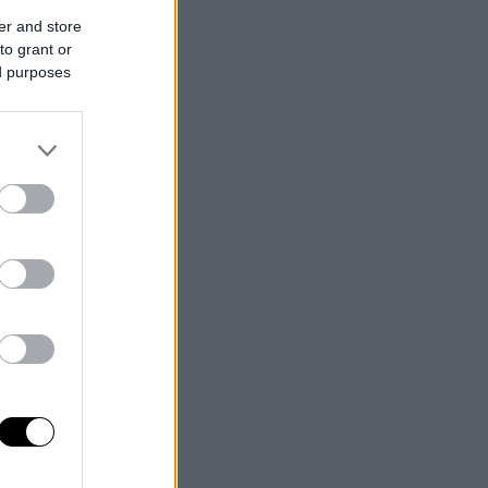
er and store
to grant or
ed purposes