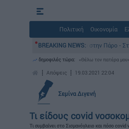
Πολιτική
Οικονομία
Ε
ια τον θάνατο του 4χρονου στην Πάρο - Στο «μι
BREAKING NEWS:
δημοφιλές τώρα:
«Θέλω τον πατέρα μου»:
┋
Απόψεις
┋
19.03.2021 22:04
Σεμίνα Διγενή
Τι είδους covid νοσοκομ
Τι συμβαίνει στο Σισμανόγλειο και πόσο covid