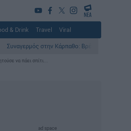
od & Drink
Travel
Viral
γερμός στην Κάρπαθο: Βρέθηκαν παλιά πυρομαχι
τούσε να πάει σπίτι...