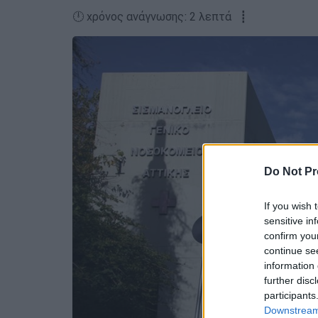
🕛 χρόνος ανάγνωσης: 2 λεπτά ┋
Do Not Pr
If you wish 
sensitive in
confirm you
continue se
information 
further disc
participants
Downstream 