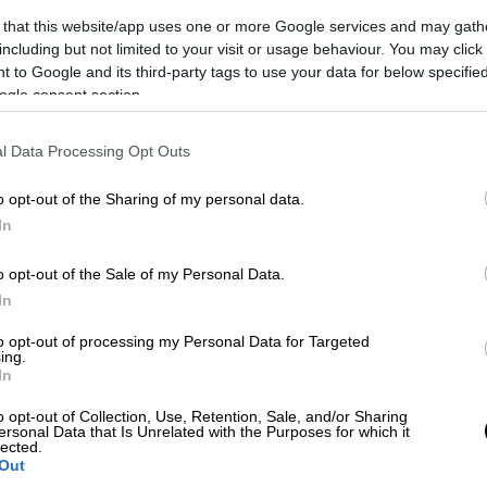
 that this website/app uses one or more Google services and may gath
including but not limited to your visit or usage behaviour. You may click 
 to Google and its third-party tags to use your data for below specifi
ogle consent section.
l Data Processing Opt Outs
 το ΕΘΝΟΣ στη Google
o opt-out of the Sharing of my personal data.
 Βρείτε πού είναι η λάθος λέξη στην
In
έχει μετατραπεί σε νοσοκομείο
με δυναμικότητα 301 κλινών». Εν χορδαίς
o opt-out of the Sale of my Personal Data.
χές του μήνα, ο υπουργός Υγείας Βασίλης
In
ο έκτακτης ανάγκης και αναδιάταξης των
to opt-out of processing my Personal Data for Targeted
την εκτεταμένη διασπορά του covid-19 .
ing.
In
όγου. Η λάθος λέξη είναι η
o opt-out of Collection, Use, Retention, Sale, and/or Sharing
βρίσκονται σ αυτές τις κλίνες, μόνο για
ersonal Data that Is Unrelated with the Purposes for which it
lected.
 να μιλήσουν. Για πέταγμά τους σε κάποια
Out