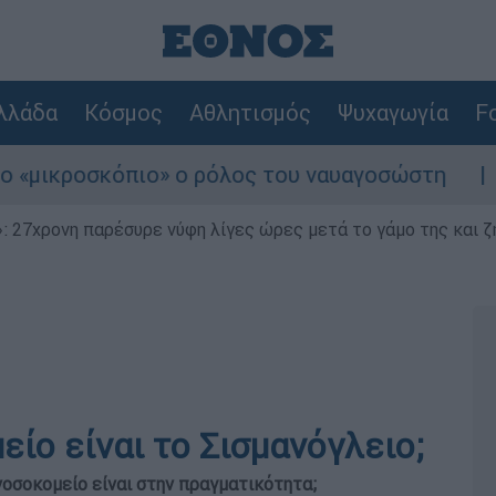
λλάδα
Κόσμος
Αθλητισμός
Ψυχαγωγία
Fo
κροσκόπιο» ο ρόλος του ναυαγοσώστη
Συνα
 27χρονη παρέσυρε νύφη λίγες ώρες μετά το γάμο της και ζη
είο είναι το Σισμανόγλειο;
 νοσοκομείο είναι στην πραγματικότητα;