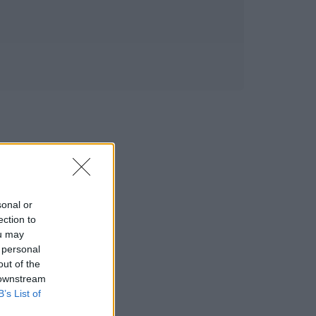
sonal or
ection to
ou may
 personal
out of the
 downstream
B’s List of