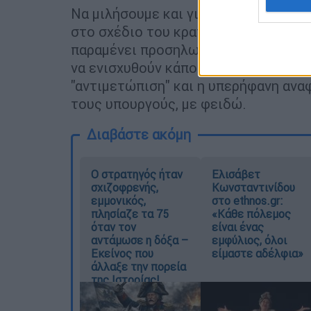
Να μιλήσουμε και για τις μειωμένες 
στο σχέδιο του κρατικού προϋπολογ
παραμένει προσηλωμένη στην πολιτικ
να ενισχυθούν κάποιοι μεγάλοι ιδιώτ
"αντιμετώπιση" και η υπερήφανη ανα
τους υπουργούς, με φειδώ.
Διαβάστε ακόμη
O στρατηγός ήταν
Ελισάβετ
σχιζοφρενής,
Κωνσταντινίδου
εμμονικός,
στο ethnos.gr:
πλησίαζε τα 75
«Κάθε πόλεμος
όταν τον
είναι ένας
αντάμωσε η δόξα –
εμφύλιος, όλοι
Εκείνος που
είμαστε αδέλφια»
άλλαξε την πορεία
της Ιστορίας!