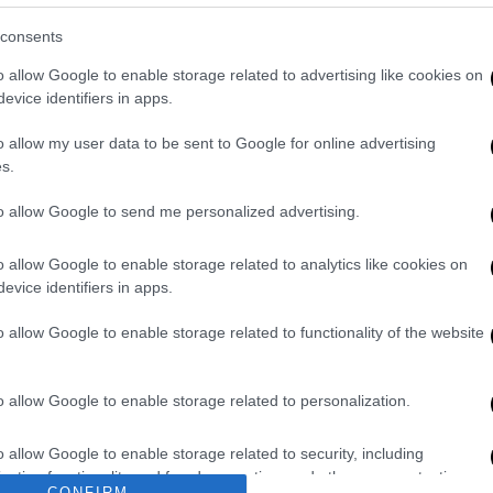
ια έλλειψη γιατρών και νοσηλείας ναι, για
αι, για αντιμετώπιση σίγουρα όχι.
consents
ο του κινδύνου- που βιώνουμε, να
o allow Google to enable storage related to advertising like cookies on
evice identifiers in apps.
ινών, για δημιουργία εντυπώσεων. Σκέτες
εν υπάρχει φροντίδα. Πώς να υπάρξει όμως
o allow my user data to be sent to Google for online advertising
χιστους ειδικευόμενους γιατρούς και τους
s.
πως έτσι οραματίζονται τα covid
to allow Google to send me personalized advertising.
 κινδυνεύουμε στα σπίτια μας. Γιατί δεν
στο Σισμανόγλειο.
o allow Google to enable storage related to analytics like cookies on
evice identifiers in apps.
του ιδιωτικού τομέα της υγείας,
 νοσηλευτικού προσωπικού, δημιουργία των
o allow Google to enable storage related to functionality of the website
 νοσοκομείων που έκλεισαν, οι
ώς περιττές. Θα γίνει ποτέ άραγε, η
o allow Google to enable storage related to personalization.
ν προγράμματος του ΟΑΕΔ, οι οποίοι
α τώρα μέσα στα νοσοκομεία, μέσα στις
o allow Google to enable storage related to security, including
γείας;
cation functionality and fraud prevention, and other user protection.
CONFIRM