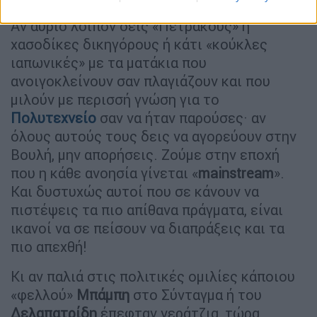
Αν αύριο λοιπόν δεις «Πετράκους» ή
χασοδίκες δικηγόρους ή κάτι «κούκλες
ιαπωνικές» με τα ματάκια που
ανοιγοκλείνουν σαν πλαγιάζουν και που
μιλούν με περισσή γνώση για το
Πολυτεχνείο
σαν να ήταν παρούσες· αν
όλους αυτούς τους δεις να αγορεύουν στην
Βουλή, μην απορήσεις. Ζούμε στην εποχή
που η κάθε ανοησία γίνεται «
mainstream
».
Και δυστυχώς αυτοί που σε κάνουν να
πιστέψεις τα πιο απίθανα πράγματα, είναι
ικανοί να σε πείσουν να διαπράξεις και τα
πιο απεχθή!
Κι αν παλιά στις πολιτικές ομιλίες κάποιου
«φελλού»
Μπάμπη
στο Σύνταγμα ή του
Δελαπατρίδη
έπεφταν νεράτζια, τώρα