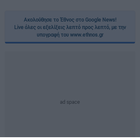
Ακολούθησε το Έθνος στο Google News!
Live όλες οι εξελίξεις λεπτό προς λεπτό, με την
υπογραφή του www.ethnos.gr