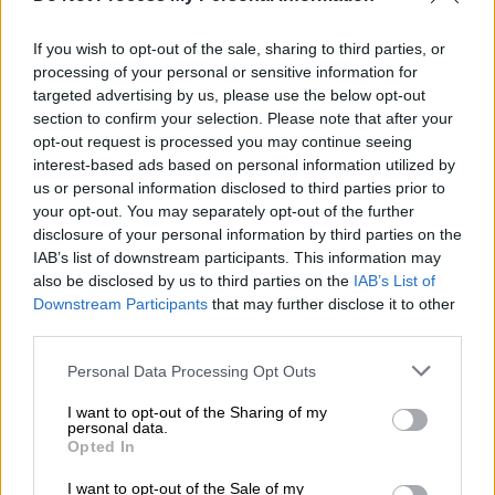
Δελαπατρίδης έζησε στα τέλη της 10ετίας
του ’20 και πέθανε μόνος και λησμονημένος
If you wish to opt-out of the sale, sharing to third parties, or
το 1960. Ήταν άτυχος ο Δελαπατρίδης, γιατί
processing of your personal or sensitive information for
αν ζούσε στις μέρες μας, θα είχε εκλεγεί
targeted advertising by us, please use the below opt-out
βουλευτής
.
section to confirm your selection. Please note that after your
opt-out request is processed you may continue seeing
Τότε, οι αφελείς και γραφικοί
interest-based ads based on personal information utilized by
«Δελαπατρίδηδες»
ήταν ο περίγελως των
us or personal information disclosed to third parties prior to
your opt-out. You may separately opt-out of the further
Αθηναίων
, που με ένα δίφραγκο, τούς έβαζαν
disclosure of your personal information by third parties on the
να αγορεύουν για να κάνουν κέφι. Σήμερα οι
IAB’s list of downstream participants. This information may
«Δελαπατρίδηδες» με την αρωγή των
social
also be disclosed by us to third parties on the
IAB’s List of
media
ευδοκιμούν, αναπτύσσουν τις θεωρίες
Downstream Participants
that may further disclose it to other
third parties.
τους, κομπάζουν για τις γνώσεις τους (;) και
πολλοί από αυτούς εκλέγονται βουλευτές
Please note that this website/app uses one or more Google
Personal Data Processing Opt Outs
και όχι μόνο! Σήμερα, ένας πονηρός
services and may gather and store information including but
not limited to your visit or usage behaviour. You may click to
I want to opt-out of the Sharing of my
καιροσκόπος «Δελαπατρίδης» δεν έχει παρά
personal data.
grant or deny consent to Google and its third-party tags to
να δηλώσει «
Αντί
» -
εμβολιαστής
,
Opted In
use your data for below specified purposes in below Google
απογραφέας
,
πανδημίκος
,
κορονοϊός
και
consent section.
I want to opt-out of the Sale of my