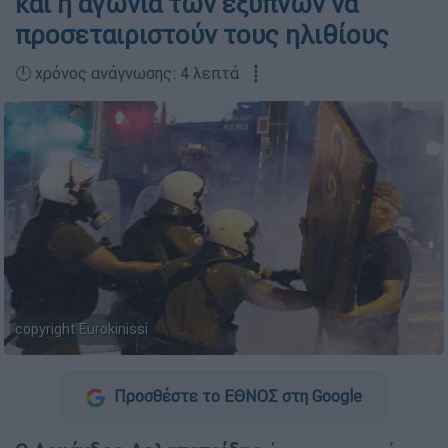
και η αγωνία των έξυπνων να
προσεταιριστούν τους ηλιθίους
🕛 χρόνος ανάγνωσης: 4 λεπτά ┋
copyright Eurokinissi
Προσθέστε το ΕΘΝΟΣ στη Google