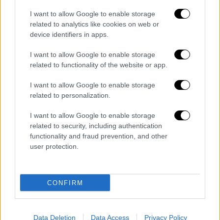
πρώτου τυχόντα
νάρκισσου δικηγόρου
και να
I want to allow Google to enable storage
τα συγκρίνουν με εκείνα επιστημόνων
related to analytics like cookies on web or
γιατρών, οδηγεί κάποιους από αυτούς
σε
device identifiers in apps.
ύπατα αξιώματα της πολιτικής ζωής
.
Παραδείγματα υπάρχουν πολλά, αλλά ας μην
I want to allow Google to enable storage
related to functionality of the website or app.
τα αναφέρουμε… Δεν ευθύνονται λοιπόν οι
«Αντί», ευθύνονται όλοι εκείνοι που τους
I want to allow Google to enable storage
δίνουν βήμα για να εκφράσουν τις
related to personalization.
επικίνδυνες απόψεις τους!
I want to allow Google to enable storage
Γράφει ο καλός συνάδελφος,
related to security, including authentication
functionality and fraud prevention, and other
δημοσιογράφος,
Παναγιώτης Ιατράκης
σε
user protection.
ένα post του: «Όταν κοινοποιείς μία
ηλιθιότητα, δεν αναδεικνύεις την εξυπνάδα
σου, ενισχύεις την ηλιθιότητα του άλλου.
CONFIRM
Ηλίθιοι υπήρχαν, υπάρχουν και θα υπάρχουν
.
Το πρόβλημα είναι οι «έξυπνοι» που τους
βάζουν στη δημόσια συζήτηση». Άριστα!
Data Deletion
Data Access
Privacy Policy