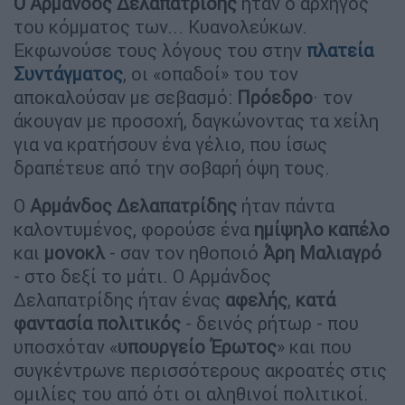
Ο
Αρμάνδος Δελαπατρίδης
ήταν ο αρχηγός
του κόμματος των... Κυανολεύκων.
Εκφωνούσε τους λόγους του στην
πλατεία
Συντάγματος
, οι «οπαδοί» του τον
αποκαλούσαν με σεβασμό:
Πρόεδρο
· τον
άκουγαν με προσοχή, δαγκώνοντας τα χείλη
για να κρατήσουν ένα γέλιο, που ίσως
δραπέτευε από την σοβαρή όψη τους.
Ο
Αρμάνδος Δελαπατρίδης
ήταν πάντα
καλοντυμένος, φορούσε ένα
ημίψηλο καπέλο
και
μονοκλ
- σαν τον ηθοποιό
Άρη Μαλιαγρό
- στο δεξί το μάτι. Ο Αρμάνδος
Δελαπατρίδης ήταν ένας
αφελής
,
κατά
φαντασία πολιτικός
- δεινός ρήτωρ - που
υποσχόταν «
υπουργείο Έρωτος
» και που
συγκέντρωνε περισσότερους ακροατές στις
ομιλίες του από ότι οι αληθινοί πολιτικοί.