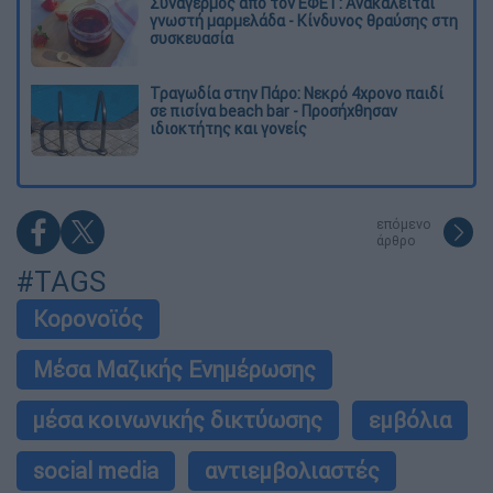
Συναγερμός από τον ΕΦΕΤ: Ανακαλείται
γνωστή μαρμελάδα - Κίνδυνος θραύσης στη
συσκευασία
Τραγωδία στην Πάρο: Νεκρό 4χρονο παιδί
σε πισίνα beach bar - Προσήχθησαν
ιδιοκτήτης και γονείς
επόμενο
άρθρο
#TAGS
Κορονοϊός
Μέσα Μαζικής Ενημέρωσης
μέσα κοινωνικής δικτύωσης
εμβόλια
social media
αντιεμβολιαστές