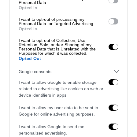
αυτόματα
απολαμβάνει δημοσιότητας
και
Personal Data.
Opted In
έχει την ευκαιρία να βρεθεί με άλλους
«Δελαπατρίδηδες», να συνομιλήσουν, να
I want to opt-out of processing my
Personal Data for Targeted Advertising.
συνταιριάξουν τις απόψεις τους, να
Opted In
συσπειρωθούν, να συναθροιστούν, να
I want to opt-out of Collection, Use,
αισθανθούν ότι είναι πολλοί και έχουν
Retention, Sale, and/or Sharing of my
Personal Data that Is Unrelated with the
δύναμη!
Purposes for which it was collected.
Opted Out
Η
αγωνία
των sites για μερικά κλικ και το
βάσανο
των
τηλεοπτικών καναλιών
για
Google consents
νούμερα τηλεθέασης έχουν ανοίξει τις
I want to allow Google to enable storage
πύλες σε «νούμερα», που σε άλλες εποχές θα
related to advertising like cookies on web or
εισέπρατταν εκτός από το διφραγκάκι τους
device identifiers in apps.
κι ένα περιποιημένο γιαούρτι!
I want to allow my user data to be sent to
Google for online advertising purposes.
Και η
ελλειμματική παιδεία
πολλών, η
ανεπάρκεια
στο να φιλτράρουν τα ρηθέντα
I want to allow Google to send me
του αντιεμβολιαστή αοιδού
Πετράκου
, ή του
personalized advertising.