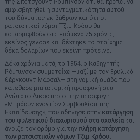
της Σπότσγουντ Ρόμπινσον ότι θα πρέπει να
αμφισβητηθεί η συνταγματικότητα αυτού
του δόγματος εκ βάθρων και ότι οι
ρατσιστικοί νόμοι Τζιμ Κρόου θα
καταρριφθούν στα επόμενα 25 χρόνια,
εκείνος γέλασε και δέχτηκε το στοίχημα
δέκα δολαρίων που εκείνη πρότεινε.
Δέκα χρόνια μετά, το 1954, ο Καθηγητής
Ρόμπινσον συμμετείχε –μαζί με τον θρυλικό
Θέργκουντ Μάρσαλ– στη νομική ομάδα που
κατέθεσε μια ιστορική προσφυγή στο
Ανώτατο Δικαστήριο: την προσφυγή
«Μπράουν εναντίον Συμβουλίου της
Εκπαίδευσης», που οδήγησε στην
κατάργηση
του φυλετικού διαχωρισμού στα σχολεία
και
άνοιξε τον δρόμο για την
πλήρη κατάργηση
των ρατσιστικών νόμων Τζιμ Κρόου
.