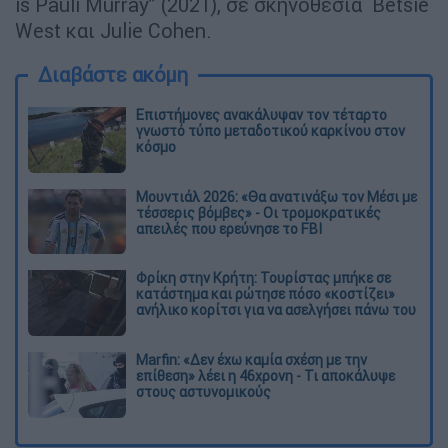
is Pauli Murray” (2021), σε σκηνοθεσία Betsie
West και Julie Cohen.
Διαβάστε ακόμη
Επιστήμονες ανακάλυψαν τον τέταρτο
γνωστό τύπο μεταδοτικού καρκίνου στον
κόσμο
Μουντιάλ 2026: «Θα ανατινάξω τον Μέσι με
τέσσερις βόμβες» - Οι τρομοκρατικές
απειλές που ερεύνησε το FBI
Φρίκη στην Κρήτη: Τουρίστας μπήκε σε
κατάστημα και ρώτησε πόσο «κοστίζει»
ανήλικο κορίτσι για να ασελγήσει πάνω του
Marfin: «Δεν έχω καμία σχέση με την
επίθεση» λέει η 46χρονη - Τι αποκάλυψε
στους αστυνομικούς