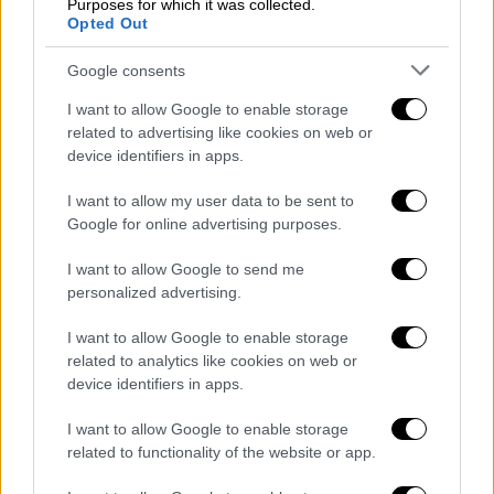
Purposes for which it was collected.
Σότζερνερ Τρουθ
Opted Out
Σε αυτή την ηλεκτρισμένη ομιλία, η Τρουθ
Google consents
έθετε για πρώτη φορά δημόσια το πρόβλημα
I want to allow Google to enable storage
της διατομής της
καταπίεσης του φύλου και
related to advertising like cookies on web or
της φυλής
. Με άλλα λόγια, για πρώτη φορά
device identifiers in apps.
μια
μαύρη γυναίκα
–στην εποχή της
I want to allow my user data to be sent to
θεσμοθετημένης δουλείας στις ΗΠΑ
–
Google for online advertising purposes.
έπαιρνε τον λόγο για να διεκδικήσει το
μερίδιο όλων των γυναικών σε δικαιώματα,
I want to allow Google to send me
ανεξαρτήτως χρώματος
.
personalized advertising.
Καταδικασμένη από τη γέννησή της να ζει σε
I want to allow Google to enable storage
related to analytics like cookies on web or
καθεστώς δουλείας
, η Τρουθ πέρασε τα
device identifiers in apps.
πρώτα χρόνια της ζωής της σε μια φυτεία,
στη Νέα Υόρκη, υπό την εξουσία ενός
I want to allow Google to enable storage
Ολλανδο-Αμερικανού συνταγματάρχη. Στα 30
related to functionality of the website or app.
της χρόνια και αφότου ο ιδιοκτήτης της