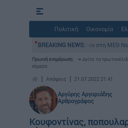
Πολιτική
Οικονομία
Ελ
ος 8 ημερών - Νοσηλευόταν στη ΜΕΘ Νεογνών
BREAKING NEWS:
Πρωινή ενημέρωση:
➔ Δείτε τα πρωτοσέλι
σήμερα
┋
Απόψεις
┋
21.07.2022 21:41
Αργύρης Αργυριάδης
Αρθρογράφος
Κουφοντίνας, ποπουλαρ