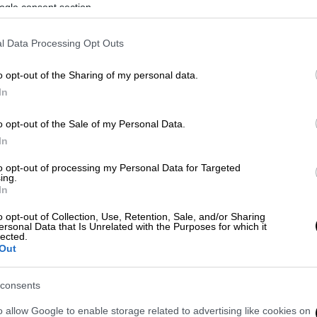
ogle consent section.
ι την ευκαιρία να θέσουμε
κάποια ζητήματα
Πρώτα πρώτα τόσο η
ελευθερία του Τύπου
l Data Processing Opt Outs
 έκφρασης κατοχυρώνονται ρητά. Στο
o opt-out of the Sharing of my personal data.
πεδο, αλλά και σε διακρατικό.
In
ωπαϊκής Σύμβασης Δικαιωμάτων του
Διεθνούς Συμφώνου για τα Ατομικά και
o opt-out of the Sale of my Personal Data.
ρώνεται, όμως, ως δικαίωμα και σε
In
 του Χάρτη Θεμελιωδών Δικαιωμάτων της
to opt-out of processing my Personal Data for Targeted
ίωμα αυτό δύναται να απολαμβάνουν ακόμη
ing.
In
o opt-out of Collection, Use, Retention, Sale, and/or Sharing
α περιοριστεί. Όχι γιατί κάποιος παραμένει
ersonal Data that Is Unrelated with the Purposes for which it
lected.
ου δικαιώματός του προσβάλλει την
Out
ου τρίτου. Τέτοιο θέμα δεν τίθεται
υ που δήθεν προσπαθεί να περιγράψει τις
consents
ξωτερική πολιτική υπό αριστερά όμματα,
o allow Google to enable storage related to advertising like cookies on
ς του συγκεκριμένου κειμένου θα μπορούσε