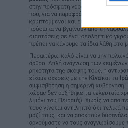
στην πρόσφατη νεοελληνική ιστορία 
που, για να παραφράσουμε τον Γέρο 
κρυπτόμμενοι και ευτελίστηκαν εμφα
πρόσωπα να βγαίνουν από τη ναφθαλί
διαστάσεις σε ένα ιδεοληπτικό γκρο
πρέπει να κάνουμε τα ίδια λάθη στο 
Περαιτέρω, καλό είναι να μην πολων
άρθρο. Απλή ανάγνωση των κειμένων τ
ρηχότητα της σκέψης τους, η αντιφ
είχαμε σχέσεις με την
Κίνα
και το
Ιρά
αμφισβήτηση η σημερινή κυβέρνηση; 
χώρας δεν αυξήθηκε τα τελευταία χρ
λιμάνι του Πειραιά;). Χωρίς να απαι
τους γίνεται αντιληπτό ότι τελικά 
μαζί τους και να αποκτούν δυσανάλ
αρνούμαστε να τους αναγνωρίσουμε 