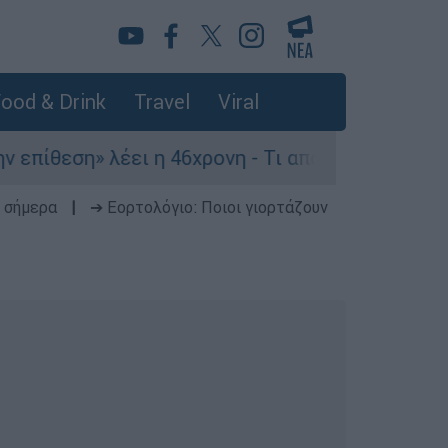
ood & Drink
Travel
Viral
ση» λέει η 46χρονη - Τι αποκάλυψε στους αστυνο
 σήμερα
|
➔ Εορτολόγιο: Ποιοι γιορτάζουν