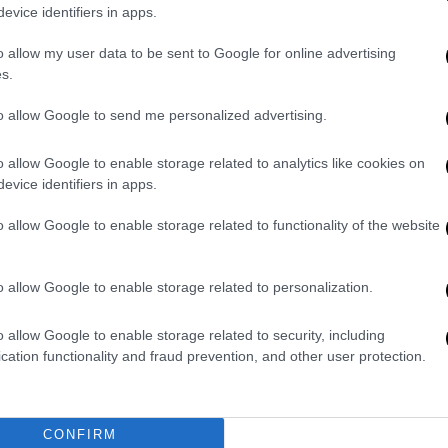
evice identifiers in apps.
 ακροδεξιάς οργάνωσης. Διαβάστε
α διαπιστώστε πλήρη ταύτιση … ιδεών.
o allow my user data to be sent to Google for online advertising
s.
χολήσει όσους διαρρήγνυαν τα ιμάτια στους
 θετικά οφέλη από το συγκεκριμένο
to allow Google to send me personalized advertising.
o allow Google to enable storage related to analytics like cookies on
 θυμηθούμε ποιους φοβόμασταν επί 30
evice identifiers in apps.
χαν δημιουργηθεί μύθοι και δοξασίες, ενώ ο
o allow Google to enable storage related to functionality of the website
υς θεωρούσαν πράκτορες ξένων υπηρεσιών
θέως κράτους. Έψαχναν αρχηγούς ακόμη και
ργούς!
Μόλις το 2000 αρχίσαμε να κάνουμε
o allow Google to enable storage related to personalization.
εσης ασφαλών Ολυμπιακών Αγώνων
, η
o allow Google to enable storage related to security, including
ν (γιατί το τελευταίο θύμα τους ήταν
cation functionality and fraud prevention, and other user protection.
γείο Δημόσιας Τάξης και στην Ελληνική
αποκάλυψη της ταυτότητας των μελών της
λληψή τους. Συμπέρασμα:
το σκοτάδι τρέφει
CONFIRM
ματα να θυμόμαστε ποιοι αποτέλεσαν «μύθο»