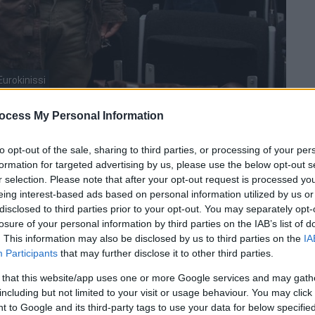
urokinissi
ocess My Personal Information
 το ΕΘΝΟΣ στη Google
to opt-out of the sale, sharing to third parties, or processing of your per
ρίδα
του καταδικασμένου σε ισόβια και
formation for targeted advertising by us, please use the below opt-out s
r selection. Please note that after your opt-out request is processed y
ουφοντίνα
προκάλεσε σάλο και έδωσε
eing interest-based ads based on personal information utilized by us or
ίως μεταξύ
κυβέρνησης
και αξιωματικής
disclosed to third parties prior to your opt-out. You may separately opt-
ν μέσων ενημέρωσης ασκήθηκε δριμεία
losure of your personal information by third parties on the IAB’s list of
ς των Συντακτών»
που επέλεξαν να
. This information may also be disclosed by us to third parties on the
IA
Participants
that may further disclose it to other third parties.
ση
. Η «αγανάκτησή» τους θα ήταν πιο
γκωνίζονταν για το ποιος θα
 that this website/app uses one or more Google services and may gath
«προκηρύξεις» της τρομοκρατικής
including but not limited to your visit or usage behaviour. You may click 
 to Google and its third-party tags to use your data for below specifi