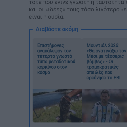
τότε που έγινε γνωστή η ταυτότητά 
και οι «ιδέες» τους τόσο λιγότερο «
είναι η ουσία…
Διαβάστε ακόμη
Επιστήμονες
Μουντιάλ 2026:
ανακάλυψαν τον
«Θα ανατινάξω τον
τέταρτο γνωστό
Μέσι με τέσσερις
τύπο μεταδοτικού
βόμβες» - Οι
καρκίνου στον
τρομοκρατικές
κόσμο
απειλές που
ερεύνησε το FBI