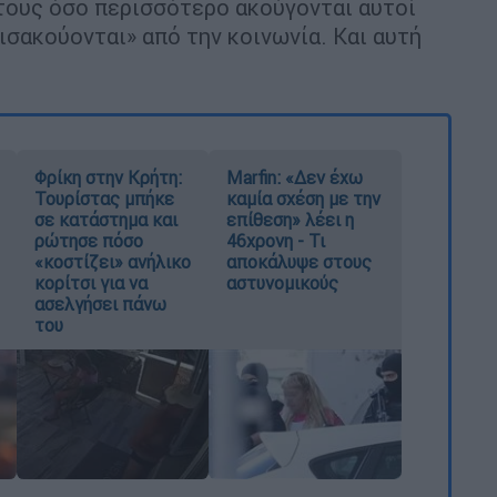
τους όσο περισσότερο ακούγονται αυτοί
εισακούονται» από την κοινωνία. Και αυτή
Φρίκη στην Κρήτη:
Marfin: «Δεν έχω
Τουρίστας μπήκε
καμία σχέση με την
σε κατάστημα και
επίθεση» λέει η
ρώτησε πόσο
46χρονη - Τι
«κοστίζει» ανήλικο
αποκάλυψε στους
κορίτσι για να
αστυνομικούς
ασελγήσει πάνω
του