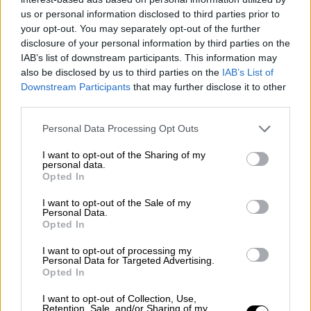
Πρόεδρος και κορυφαίοι αξιωματούχοι της
us or personal information disclosed to third parties prior to
χώρας του, μέρα παρά μέρα μας τσαμπουνάνε
your opt-out. You may separately opt-out of the further
disclosure of your personal information by third parties on the
οτι «
θαρθούν νύχτα»;
IAB’s list of downstream participants. This information may
also be disclosed by us to third parties on the
IAB’s List of
Το τουρκολιβυκό σύμφωνο, παρότι
Downstream Participants
that may further disclose it to other
προφανέστατα παράνομο, αφού περνάει
third parties.
“μέσα” από την Κρήτη, έχει γίνει δεκτό από
Please note that this website/app uses one or more Google
τον ΟΗΕ, έχει κατατεθεί στο Αποθετήριο
Personal Data Processing Opt Outs
services and may gather and store information including but
των Συμφωνιών και τώρα χρειάζεται να
not limited to your visit or usage behaviour. You may click to
I want to opt-out of the Sharing of my
γίνουν πολλά για να ακυρωθεί. Μόνο με μια
personal data.
grant or deny consent to Google and its third-party tags to
Opted In
άλλη κυβέρνηση στη Λιβύη, για την οποία
use your data for below specified purposes in below Google
consent section.
όμως δεν πιέζουν πλέον οι Δυτικοί, αφού
I want to opt-out of the Sale of my
Personal Data.
έχουν εξασφαλίσει ήδη τη ροή της ενέργειας
Opted In
από τη Λιβύη προς τη Δύση. Μια άλλη λιβυκή
I want to opt-out of processing my
κυβέρνηση που θα στείλει στο Ανώτατο
Personal Data for Targeted Advertising.
Δικαστήριο της Λιβύης την απόφαση του
Opted In
Περιφερειακού Δικαστηρίου που κηρύσσει
I want to opt-out of Collection, Use,
τη Συμφωνία, παράνομη.
Retention, Sale, and/or Sharing of my