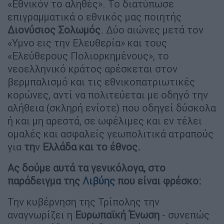
«Εθνικόν το αληθές». Το διατύπωσε
επιγραμματικά ο εθνικός μας ποιητής
Διονύσιος Σολωμός
. Δύο αιώνες μετά τον
«Υμνο εις την Ελευθερία» και τους
«Ελεύθερους Πολιορκημένους», το
νεοελληνικό κράτος αρέσκεται στον
βερμπαλισμό και τις εθνικοπατριωτικές
κορώνες, αντί να πολιτεύεται με οδηγό την
αλήθεια (σκληρή ενίοτε) που οδηγεί δύσκολα
ή και μη αρεστά, σε ωφέλιμες και εν τέλει
ομαλές και ασφαλείς γεωπολιτικά ατραπούς
για
τη
ν
Ελλάδα και το έθνος.
Ας δούμε αυτά τα γενικόλογα, στο
παράδειγμα της
Λιβύης
που είναι φρέσκο:
Την κυβέρνηση της Τρίπολης την
αναγνωρίζει η
Ευρωπαϊκή Ένωση
- συνεπώς