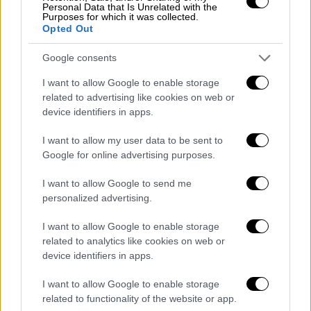
Personal Data that Is Unrelated with the
Purposes for which it was collected.
Η Υπουργός Εξωτερικών της παρούσας
Opted Out
μεταβατικής
κυβέρνησης της Λιβύης,
Google consents
Μανγκούς, (που ήρθε από την Αμερική να
αναλάβει αυτόν τον ρόλο) δεν υπέγραψε το
I want to allow Google to enable storage
related to advertising like cookies on web or
περίφημο Τουρκολιβυκό Σύμφωνο. Το οποίο
device identifiers in apps.
έχει την υπογραφή του υπουργού
Πετρελαίων Μοχάμεντ Αούν (Mohamed Oun),
I want to allow my user data to be sent to
όπως φαίνεται και στο επίσημο έγγραφο
Google for online advertising purposes.
Των φρονίμων τα
παιδιά
, πριν πεινάσουν,
I want to allow Google to send me
personalized advertising.
μαγειρεύουν. Η Ελλάδα είχε παραδοσιακά
κάλλιστες σχέσεις με τη Λιβύη. Όχι καλές,
I want to allow Google to enable storage
κάλλιστες. Πώς αφήσαμε να συμβεί αυτό;
related to analytics like cookies on web or
“Λυπούμαι γιατί άφησα να περάσει ένα πλατύ
device identifiers in apps.
ποτάμι / μέσα από τα δάχτυλά μου / χωρίς να
I want to allow Google to enable storage
πιώ ούτε μια στάλα. / Τώρα βυθίζομαι στην
related to functionality of the website or app.
πέτρα”. Εγραψε για άλλους λόγους στο