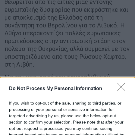
θεωρείται από τις αιτίες μιας έντονης
ευρωπαϊκής δυσφορίας που εκφράστηκε και
με αποκλεισμό της Ελλάδας από τη
συνάντηση του Βερολίνου για το Λιβυκό. Η
Αθήνα υπερακοντίζει πολλές ευρωπαϊκές
πρωτεύουσες στην αντιρωσική στάση στον
πόλεμο της Ουκρανίας, αλλά συμμαχεί με τον
υποστηριζόμενο από τους Ρώσους Χαφτάρ,
στη Λιβύη.
Με την υπογραφή του
τουρκολιβυκού
συμφώνου
, η Αθήνα απέλασε τον Λίβυο
Do Not Process My Personal Information
επιτετραμμένο, με αποτέλεσμα οι σχέσεις
των δύο χωρών, να επιδεινωθούν. Ποτέ δεν
If you wish to opt-out of the sale, sharing to third parties, or
έβλαψε κανέναν να υπάρχουν ανοιχτοί
processing of your personal or sensitive information for
δίαυλοι συνεννόησης, και με τον χειρότερο
targeted advertising by us, please use the below opt-out
section to confirm your selection. Please note that after your
εχθρό. Σκεφτήκαμε μήπως να απελάσουμε
opt-out request is processed you may continue seeing
τον Τούρκο Πρέσβη στην Αθήνα, επειδή ο
interest-based ads based on personal information utilized by