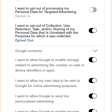
αποδώσει τη συναίσθηση των πραγµάτων.
I want to opt-out of processing my
∆έστε τώρα πώς οι εκλογές αποκτούν
Personal Data for Targeted Advertising.
Opted In
ουδέτερα χαρακτηριστικά.
I want to opt-out of Collection, Use,
Οι διάφορες παρατάξεις αναζητούν λύσεις
Retention, Sale, and/or Sharing of my
Personal Data that Is Unrelated with the
πέρα και έξω από τη γραφειοκρατία. Και
Purposes for which it was collected.
Opted Out
αναζητούν τις φόρµες εκείνες που θα
εκφράζουν µε µεγαλύτερη πιστότητα την
Google consents
απόλυτη πλειοψηφία. Είναι όµως έτσι τα
I want to allow Google to enable storage
πράγµατα; Μάθαµε σε έναν τρόπο
related to advertising like cookies on web or
παραδοσιακό, δύσκολο και πολύ δεδοµένο.
device identifiers in apps.
Ισως είναι η ώρα να µάθουµε και σε άλλους
διαφορετικούς τρόπους. Τα παραδοσιακά
I want to allow my user data to be sent to
Google for online advertising purposes.
δεδοµένα στοµώνουν τη σκέψη και οδηγούν
σε µοντέλα που καταλήγουν πάντα στο ένα
I want to allow Google to send me
συν ένα κάνει δύο.
personalized advertising.
Ας κάνω λοιπόν µια συντηρητική πρόβλεψη.
I want to allow Google to enable storage