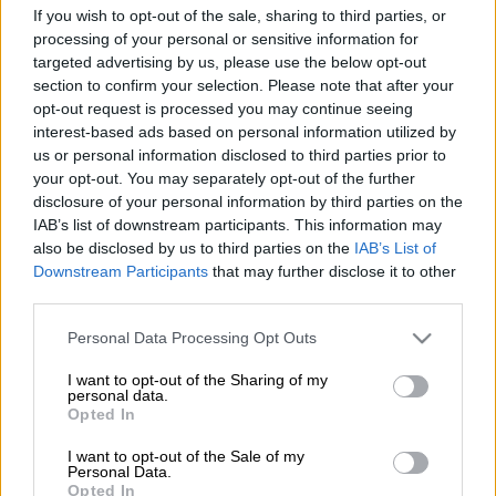
Προσθέστε το ΕΘΝΟΣ στη Google
If you wish to opt-out of the sale, sharing to third parties, or
processing of your personal or sensitive information for
targeted advertising by us, please use the below opt-out
Σε µια ολόκληρη διαδροµή οι µατιές είναι
section to confirm your selection. Please note that after your
διαφορετικές για όσα συµβαίνουν γύρω µας.
opt-out request is processed you may continue seeing
Aλλα είναι πιο τρυφερά, άλλα πιο
interest-based ads based on personal information utilized by
προσεκτικά, τα περισσότερα πιο ρεαλιστικά,
us or personal information disclosed to third parties prior to
your opt-out. You may separately opt-out of the further
αλλά είναι βέβαιο ότι η πλειοψηφία έχει πια
disclosure of your personal information by third parties on the
µια βαριά άποψη για τα πράγµατα.
IAB’s list of downstream participants. This information may
also be disclosed by us to third parties on the
IAB’s List of
Και ίσως αυτό διαµορφώνει και τα σύγχρονα
Downstream Participants
that may further disclose it to other
δεδοµένα στα πολιτικά πράγµατα. Από τα
third parties.
πιο µεγάλα µέχρι τα πιο µικρά. Πώς µπορεί
Please note that this website/app uses one or more Google
Personal Data Processing Opt Outs
κανείς να κατανοήσει τις κινήσεις των
services and may gather and store information including but
µαζών, όταν η πρώτη κίνηση που
not limited to your visit or usage behaviour. You may click to
I want to opt-out of the Sharing of my
personal data.
αντιλαµβάνεται είναι τελείως διαφορετική
grant or deny consent to Google and its third-party tags to
Opted In
use your data for below specified purposes in below Google
από αυτήν που είχε ως συναίσθηση στην
consent section.
I want to opt-out of the Sale of my
προηγούµενη φάση. Αυτός είναι και ο λόγος
Personal Data.
που η σύγχρονη λογοτεχνία προσπαθεί να
Opted In