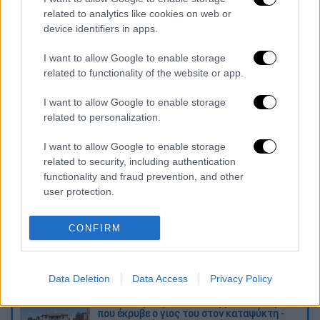
Αυτές οι εκλογές θα είναι οι πιο βαρετές
related to analytics like cookies on web or
device identifiers in apps.
εκλογές ever. ∆εν έχουν να προσφέρουν κάτι
µεγάλο, εντυπωσιακό, ανατρεπτικό. Μόνο
I want to allow Google to enable storage
µικροδιορθώσεις στο επίπεδο της
related to functionality of the website or app.
υπαλληλίας.
I want to allow Google to enable storage
related to personalization.
Η ζωή αποδεικνύει καθηµερινά πόσες
εναλλακτικές ανοίγει µπροστά σου. Μην τις
I want to allow Google to enable storage
related to security, including authentication
αφήσεις ανεκµετάλλευτες. Απλώς θα τις
functionality and fraud prevention, and other
πάρει άλλος.
user protection.
Διαβάστε ακόμη
CONFIRM
Η «ακτινογραφία» της καταστροφής από
τις φωτιές στη Δυτική Αττική - Οι
εκτάσεις που κάηκαν και η επόμενη μέρα
του δάσους
Data Deletion
Data Access
Privacy Policy
«Κλειδί» η ιατροδικαστική για τον 90χρονο
που έκρυβε ο γιος του στον καταψύκτη -