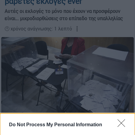
βαρετές εκλογές ever
Αυτές οι εκλογές το µόνο που έχουν να προσφέρουν
είναι… µικροδιορθώσεις στο επίπεδο της υπαλληλίας
🕛 χρόνος ανάγνωσης: 1 λεπτό ┋
(Eurokinissi)
Do Not Process My Personal Information