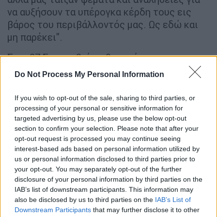
να αυξήσουν τα υπέρογκα κέρδη τους εις
βάρος του περιβάλλοντός μας. Ως εδώ και
μη παρέκει".
Στις 27 Σεπτεμβρίου, θα αρχίσει η
ακροαματική διαδικασία στο Ευρωπαϊκό
Do Not Process My Personal Information
Δικαστήριο Ανθρωπίνων Δικαιωμάτων του
Στρασβούργου, μετά από προσφυγή έξι νέων
If you wish to opt-out of the sale, sharing to third parties, or
από την Πορτογαλία εναντίον των 27 χωρών
processing of your personal or sensitive information for
της Ευρωπαϊκής Ένωσης καθώς και της
targeted advertising by us, please use the below opt-out
section to confirm your selection. Please note that after your
Νορβηγίας, της Ελβετίας, της Ρωσίας, του
opt-out request is processed you may continue seeing
Ηνωμένου Βασιλείου και της Τουρκίας. Οι
interest-based ads based on personal information utilized by
νέοι προσφεύγουν στο Δικαστήριο επειδή
us or personal information disclosed to third parties prior to
το δικαίωμά τους για ένα υγιές περιβάλλον
your opt-out. You may separately opt-out of the further
disclosure of your personal information by third parties on the
παραβιάζεται, ενώ οι 32 χώρες με την
IAB’s list of downstream participants. This information may
πολιτική τους οδηγούν προς αύξηση 3οC
also be disclosed by us to third parties on the
IAB’s List of
κατά τη διάρκεια της ζωής τους (σήμερα
Downstream Participants
that may further disclose it to other