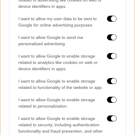
related to advertising like cookies on web or
πρωθυπουργός και οι υπουργοί του μετά τις
device identifiers in apps.
καταστροφές στη Δαδιά και τη Θεσσαλία,
I want to allow my user data to be sent to
που επηρέασαν τη ζωή και την υγεία
Google for online advertising purposes.
δεκάδων χιλιάδων, μας έλεγαν ότι την
ευθύνη την έχει η κλιματική αλλαγή.
I want to allow Google to send me
personalized advertising.
Είναι ενδιαφέρον το ότι η
ελληνική
κυβέρνηση υιοθέτησε
την παλιά τακτική των
I want to allow Google to enable storage
related to analytics like cookies on web or
εταιρειών καπνού για τον καρκίνο και
device identifiers in apps.
μετέπειτα των εταιρειών πετρελαίου για το
κλίμα.
Έλεγαν οι πετρελαϊκές εταιρείες ότι
I want to allow Google to enable storage
υπάρχει αβεβαιότητα για την ορθότητα των
related to functionality of the website or app.
κλιματικών μετρήσεων και μοντέλων ενώ
I want to allow Google to enable storage
γνώριζαν ότι ψεύδονταν ασύστολα
. Όλα για
related to personalization.
τα τρισεκατομμύρια των κερδών τους. Λέει
I want to allow Google to enable storage
η ελληνική κυβέρνηση: "Δεν μπορεί να
related to security, including authentication
επιβεβαιωθεί η απόλυτη σχέση μεταξύ της
functionality and fraud prevention, and other