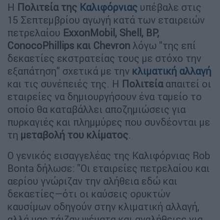
Η
Πολιτεία της
Καλιφόρνιας
υπέβαλε στις
15 Σεπτεμβρίου αγωγή κατά των εταιρειών
πετρελαίου
ExxonMobil, Shell, BP,
ConocoPhillips και Chevron
λόγω "της επί
δεκαετίες εκστρατείας τους με στόχο την
εξαπάτηση" σχετικά με την
κλιματική αλλαγή
και τις συνέπειές της. Η
Πολιτεία
απαιτεί οι
εταιρείες να δημιουργήσουν ένα ταμείο το
οποίο θα καταβάλλει αποζημιώσεις για
πυρκαγιές και πλημμύρες που συνδέονται με
τη
μεταβολή του κλίματος
.
Ο γενικός εισαγγελέας της Καλιφόρνιας Rob
Bonta δήλωσε: "Οι εταιρείες πετρελαίου και
αερίου γνώριζαν την αλήθεια εδώ και
δεκαετίες―ότι οι καύσεις ορυκτών
καυσίμων οδηγούν στην κλιματική αλλαγή,
αλλά μας τάιζαν ψέματα και αναλήθειες για