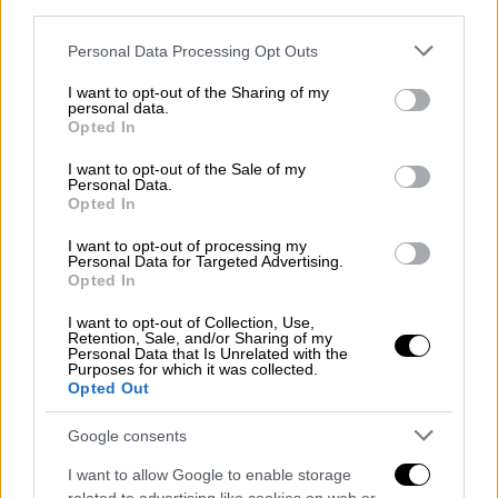
έχουμε αύξηση 1,2οC). Ένας 15άχρονος εξ
third parties.
αυτών δήλωσε: "
Η κλιματική κρίση
Please note that this website/app uses one or more Google
Personal Data Processing Opt Outs
επηρεάζει τη φυσική και ψυχική μας υγεία.
services and may gather and store information including but
Πώς να μην είσαι τρομοκρατημένος; …
not limited to your visit or usage behaviour. You may click to
I want to opt-out of the Sharing of my
personal data.
grant or deny consent to Google and its third-party tags to
Χάνουμε τον πλανήτη μας και αυτό είναι
Opted In
use your data for below specified purposes in below Google
πολύ τρομακτικό…Προσπαθώ να φτιάξω τη
consent section.
I want to opt-out of the Sale of my
ζωή μου αλλά είναι δύσκολο να
Personal Data.
Opted In
συγκεντρωθώ με τέτοια ζέστη, είναι
δύσκολο να κοιμηθώ και είναι δύσκολο να
I want to opt-out of processing my
Personal Data for Targeted Advertising.
μελετήσω
… ".
Opted In
Η Ελλάδα είναι μία από τις κατηγορούμενες
I want to opt-out of Collection, Use,
Retention, Sale, and/or Sharing of my
χώρες. Σύμφωνα με τον Guardian, η ελληνική
Personal Data that Is Unrelated with the
κυβέρνηση διατύπωσε το υπερασπιστικό
Purposes for which it was collected.
Opted Out
επιχείρημα ότι
"Οι συνέπειες της κλιματικής
αλλαγής, όπως έχουν ως τώρα καταγραφεί,
Google consents
δεν δείχνουν να επηρεάζουν ευθέως την
I want to allow Google to enable storage
ανθρώπινη ζωή ή υγεία
". Εν τούτοις, ο