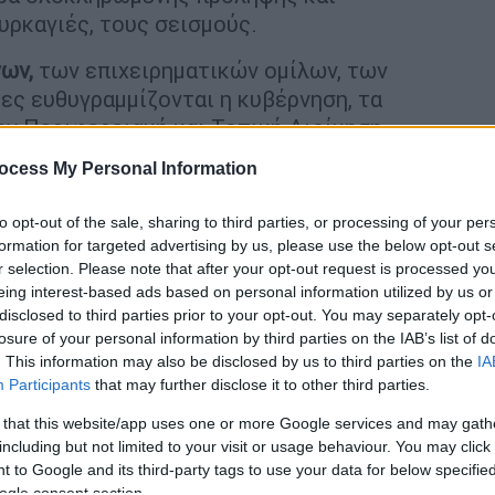
υρκαγιές, τους σεισμούς.
ων,
των επιχειρηματικών ομίλων, των
ες ευθυγραμμίζονται η κυβέρνηση, τα
ην Περιφερειακή και Τοπική Διοίκηση,
 καταστροφή.
ocess My Personal Information
Λαϊκή Συσπείρωση είναι η μόνη που μπορεί
to opt-out of the sale, sharing to third parties, or processing of your per
και αγανάκτηση. Ο εργαζόμενος, ο άνεργος,
formation for targeted advertising by us, please use the below opt-out s
, που καθημερινά αντιμετωπίζει τα αδιέξοδα
r selection. Please note that after your opt-out request is processed y
χει την επιλογή να στηρίξει την άλλη
eing interest-based ads based on personal information utilized by us or
να το εκφράσει αποφασιστικά με την ψήφο
disclosed to third parties prior to your opt-out. You may separately opt-
losure of your personal information by third parties on the IAB’s list of
όλα όσα έγιναν αυτά τα τέσσερα χρόνια, οι
. This information may also be disclosed by us to third parties on the
IA
ογιάννη
τραυμάτισαν αυτή την πόλη και
Participants
that may further disclose it to other third parties.
ό.
 that this website/app uses one or more Google services and may gath
ιότητες. Να μπουν σε πρώτο πλάνο οι
including but not limited to your visit or usage behaviour. You may click 
 to Google and its third-party tags to use your data for below specifi
ν επαγγελματιών και όχι οι διευκολύνσεις
ogle consent section.