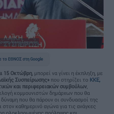
ίρωση, Νίκος Σοφιανός
 το ΕΘΝΟΣ στη Google
αι 15 Οκτώβρη
, μπορεί να γίνει η έκπληξη, με
Λαϊκής Συσπείρωσης»
που στηρίζει το
ΚΚΕ,
τικών και περιφερειακών συμβούλων
,
εκλογή κομμουνιστών δημάρχων που θα
 δύναμη που θα πάρουν οι συνδυασμοί της
 στον καθημερινό αγώνα για τις ανάγκες
έτρα ολοκληρωμένης πρόληψης και