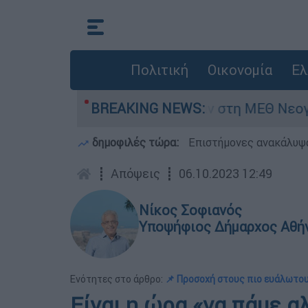
Πολιτική
Οικονομία
Ελ
ημερών - Νοσηλευόταν στη ΜΕΘ Νεογνών
BREAKING NEWS:
δημοφιλές τώρα:
Επιστήμονες ανακάλυψα
┋
Απόψεις
┋
06.10.2023 12:49
Νίκος Σοφιανός
Υποψήφιος Δήμαρχος Αθήν
Ενότητες στο άρθρο:
📌 Προσοχή στους πιο ευάλωτο
Είναι η ώρα «να πάμε α