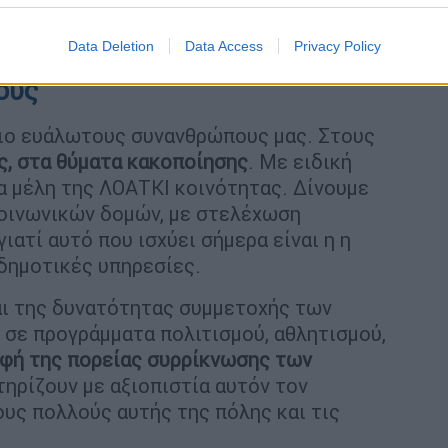
Data Deletion
Data Access
Privacy Policy
ους
ιο ευάλωτους συνανθρώπους μας. Στους
ς, στα θύματα κακοποίησης
. Με ειδική
 τα μέλη της ΛΟΑΤΚΙ κοινότητας. Δίνουμε
κοινωνικών δομών, με στελέχωση
ατί αυτό που ισχύει σήμερα είναι η η
δημοτικές υπηρεσίες.
ι της δυνατότητας συμμετοχής των
 σε προγράμματα πολιτισμού, αθλητισμού,
φή της πορείας συρρίκνωσης των
ηρίζουν με αξιοπιστία αυτόν τον
ους πολλούς αυτής της πόλης και τις