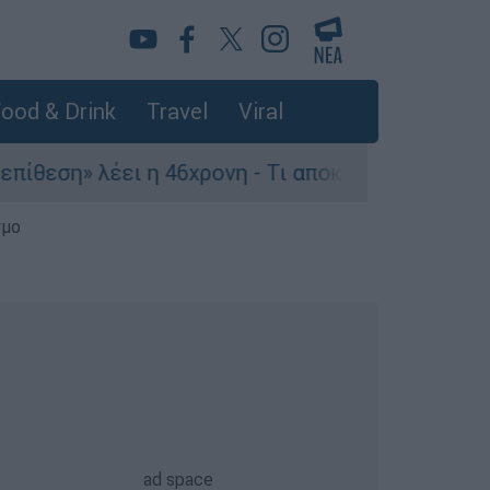
ood & Drink
Travel
Viral
έει η 46χρονη - Τι αποκάλυψε στους αστυνομικού
σμο