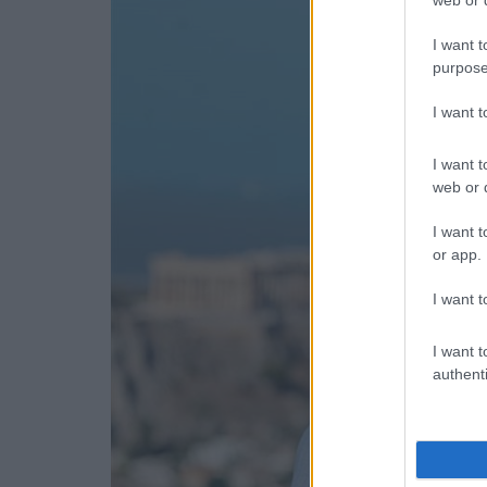
I want t
purpose
I want 
I want t
web or d
I want t
or app.
I want t
I want t
authenti