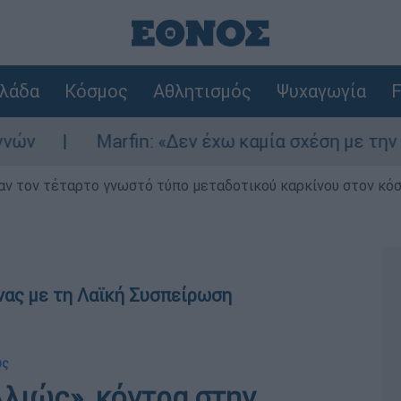
λάδα
Κόσμος
Αθλητισμός
Ψυχαγωγία
F
Marfin: «Δεν έχω καμία σχέση με την επίθεση» λ
ν τον τέταρτο γνωστό τύπο μεταδοτικού καρκίνου στον κό
ας με τη Λαϊκή Συσπείρωση
υς
λλιώς», κόντρα στην