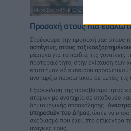
Νίκος Σοφιανός - ΚΚΕ - Δήμος Αθηναίων
Προσοχή στους πιο ευάλωτ
Στρέφουμε την προσοχή μας στους π
αστέγους, στους τοξικοεξαρτημένου
μέριμνα για τα παιδιά, τις γυναίκες,
προτεραιότητα, στην ενίσχυση των 
επιστημονικά έμπειρου προσωπικού γι
ανυπαρξία προσωπικού σε αυτές τις 
Εξασφάλιση της προσβασιμότητας κα
ατόμων με αναπηρία σε υποδομές και
δημιουργικής απασχόλησης.
Αναστρο
υπηρεσιών του Δήμου,
ώστε να υποστ
σχεδιασμό που έχει στο επίκεντρο τ
ανάγκες τους.