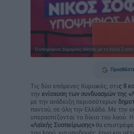
Ο υποψήφιος Δήμαρχος Αθήνας με τη Λαϊκή Συσπε
Προσθέστε
Τις δύο επόμενες Κυριακές, στι
ς 8 κ
την
ενίσχυση των συνδυασμών της «
με την ανάδειξη περισσότερων
δημο
παντού, σε όλη την Ελλάδα. Με την 
υπερασπίζονται το δίκιο του λαού. Η
«Λαϊκής Συσπείρωσης»
θα επιστρέψει
του λαού, για υποδομές, έργα και μ