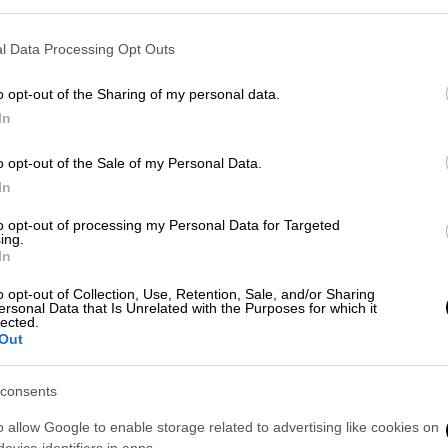
ατιών του real estate
, της
βραχυχρόνιας
λική στέγη, τους παιδικούς σταθμούς, τις
l Data Processing Opt Outs
ολιτιστικές υποδομές.
o opt-out of the Sharing of my personal data.
ια δημιουργία ελεύθερων χώρων, χώρων
In
ού πρασίνου, κοινόχρηστων χώρων. Οι
εκατοντάδες στρέμματα που είναι στην
o opt-out of the Sale of my Personal Data.
ξει κάτι, θα χαθούν.
In
υς μικρούς επαγγελματίες,
με γενναία
to opt-out of processing my Personal Data for Targeted
ing.
τοικία και στην επαγγελματική στέγη. Με
In
τις παρεχόμενες υπηρεσίες από τον Δήμο,
o opt-out of Collection, Use, Retention, Sale, and/or Sharing
ήρια χώρους πολιτισμού, στα καλοκαιρινά
ersonal Data that Is Unrelated with the Purposes for which it
lected.
0% του πληθυσμού αυτής της πόλης
, τους
Out
γραμμά μας, στηρίζουμε τους αγώνες για
ωμα στην ιθαγένεια, στην ισότιμη πρόσβαση
consents
o allow Google to enable storage related to advertising like cookies on
evice identifiers in apps.