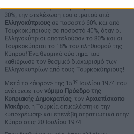
70% και από Τουρκοκύπριους σε ποσοστό
30%, την στελέχωση του στρατού από
Ελληνοκύπριους
σε ποσοστό 60% και από
Τουρκοκύπριους σε ποσοστό 40%, όταν οι
Ελληνοκύπριοι αποτελούσαν το 80% και οι
Τουρκοκύπριοι το 18% του πληθυσμού της
Κύπρου! Ένα θεσμικό σύστημα που
καθιέρωσε τον θεσμικό διαχωρισμό των
Ελληνοκυπρίων από τους Τουρκοκύπριους!
ης
Μετά το <άφρον> της 15
Ιουλίου 1974 που
ανέτρεψε τον
νόμιμο Πρόεδρο της
Κυπριακής Δημοκρατίας
, τον
Αρχιεπίσκοπο
Μακάριο
, η Τουρκία επικαλέστηκε την
<υποχρέωση> και επενέβη στρατιωτικά στην
Κύπρο στις 20 Ιουλίου 1974!