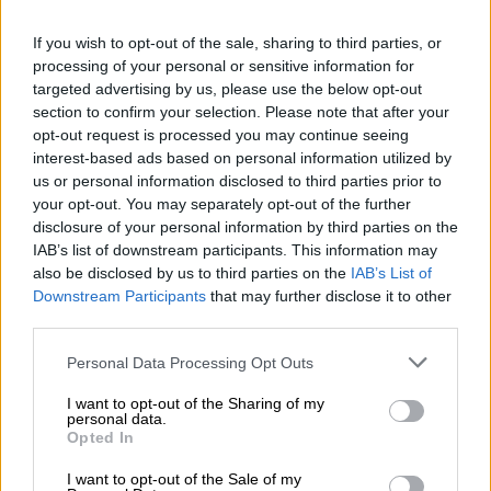
Βλαχίας, και 4) τα προνόμια της Ηγεμονίας
της Σερβίας.
If you wish to opt-out of the sale, sharing to third parties, or
processing of your personal or sensitive information for
Σε ότι αφορά την Ελλάδα, το Πρώτο από τα
targeted advertising by us, please use the below opt-out
section to confirm your selection. Please note that after your
τρία (3) Πρωτόκολλα του Λονδίνου του
opt-out request is processed you may continue seeing
Φεβρουαρίου 1830, με τα οποία
interest-based ads based on personal information utilized by
αναγνωρίστηκε η ανεξαρτησία του
us or personal information disclosed to third parties prior to
Ελληνικού Κράτους, περιείχε διάταξη με την
your opt-out. You may separately opt-out of the further
disclosure of your personal information by third parties on the
οποία εξασφαλιζόταν η εγγύηση των τριών
IAB’s list of downstream participants. This information may
(3) Μεγάλων Δυνάμεων, της Αγγλίας, της
also be disclosed by us to third parties on the
IAB’s List of
Γαλλίας και της Ρωσίας, για την κατάπαυση
Downstream Participants
that may further disclose it to other
των εχθροπραξιών και την οριστική
third parties.
διευθέτηση του ελληνικού ζητήματος.
Please note that this website/app uses one or more Google
Personal Data Processing Opt Outs
services and may gather and store information including but
Στις 7 Μαίου 1832 υπεγράφη στο Λονδίνο η
not limited to your visit or usage behaviour. You may click to
I want to opt-out of the Sharing of my
πρώτη επίσημη
Συνθήκη Εγγύησης για την
personal data.
grant or deny consent to Google and its third-party tags to
Opted In
Ελλάδα
, η οποία αναγνωριζόταν ως
use your data for below specified purposes in below Google
consent section.
ανεξάρτητο κράτος με πολίτευμα την
I want to opt-out of the Sale of my