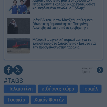
Απίθανο ελληνικό πάρτι στο Άρσεναλ -
Ντόρτμουντ: Γκολάρα ο Καρέτσας, ασίστ
και κερδισμένο πέναλτι ο Τζόλης!
Ιράν: Βίντεο με τον Μοτζτάμπα Χαμενεΐ
έδωσε στη δημοσιότητα η Τεχεράνη -
Αμφισβητείται το πότε τραβήχτηκε
Μήλος: Εισαγγελική παρέμβαση για το
ελικόπτερο στο Σαρακήνικο - Έρευνα για
την προσγείωση στην παραλία
επόμενο
άρθρο
#TAGS
Παλαιστίνη
ειδήσεις τώρα
Ισραήλ
Τουρκία
Χακάν Φιντάν