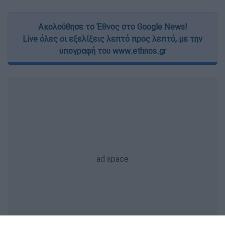
Ακολούθησε το Έθνος στο Google News!
Live όλες οι εξελίξεις λεπτό προς λεπτό, με την
υπογραφή του www.ethnos.gr