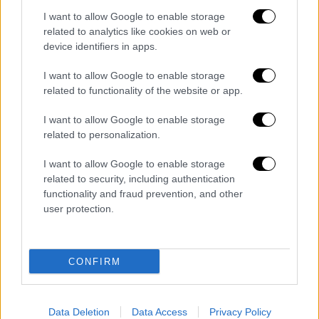
ανεξαρτησίας και της εδαφικής
I want to allow Google to enable storage
ακεραιότητας της Κύπρου, 2) την
related to analytics like cookies on web or
παρεμπόδιση της ένωσης της Κύπρου με
device identifiers in apps.
άλλο κράτος ή άλλα κράτη, 3) την
I want to allow Google to enable storage
παρεμπόδιση και αποτροπή της διχοτόμισης
related to functionality of the website or app.
της νήσου και 4) την διαφύλαξη της
συνταγματικής εννόμου τάξεως της
I want to allow Google to enable storage
related to personalization.
Κύπρου.
I want to allow Google to enable storage
H τελευταία αυτή <εγγύηση> εσήμαινε ότι, η
related to security, including authentication
Αγγλία, η Ελλάδα και η Τουρκία ανελάμβαναν
functionality and fraud prevention, and other
την υποχρέωση να διαφυλάξουν και να
user protection.
προασπίσουν ένα θεσμικό σύστημα, που
προέβλεπε την συμμετοχή στην άσκηση της
πολιτικής εξουσίας των Ελληνοκυπρίων και
CONFIRM
των Τουρκοκυπρίων σε συγκεκριμένα
ποσοστά, την στελέχωση της
δημόσιας
Data Deletion
Data Access
Privacy Policy
υπηρεσίας
από Ελληνοκύπριους σε ποσοστό