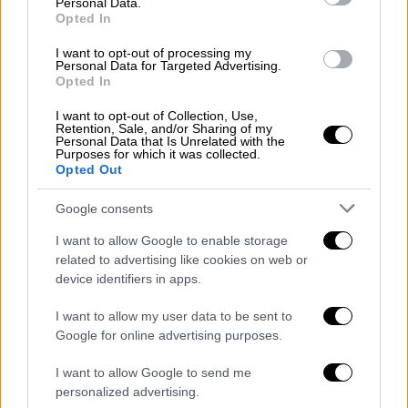
Personal Data.
Κληρονομική Μοναρχία.
Opted In
Μετά την εκθρόνιση του βασιλιά Όθωνα το
I want to opt-out of processing my
Personal Data for Targeted Advertising.
1862, υπογράφηκε στο Λονδίνο, στις 29
Opted In
Μαρτίου 1864, Συνθήκη
I want to opt-out of Collection, Use,
Επαναδιαπραγμάτευσης των εγγυήσεων των
Retention, Sale, and/or Sharing of my
Personal Data that Is Unrelated with the
τριών (3) Μεγάλων Δυνάμεων, δηλαδή της
Purposes for which it was collected.
Αγγλίας, της Γαλλίας και της Ρωσίας.
Opted Out
H Συνθήκη Εγγυήσεως για την Κύπρο
Google consents
συγκαταλέγεται μεν στην δέσμη των
I want to allow Google to enable storage
συμφωνιών, που είναι γνωστές ως
related to advertising like cookies on web or
<συμφωνίες 1959="">, υπεγράφη όμως στην
device identifiers in apps.
Λευκωσία, στις 16 Αυγούστου 1960 από την
I want to allow my user data to be sent to
Αγγλία, την Ελλάδα και την Τουρκία.
Google for online advertising purposes.
Αποτελείται από πέντε (5) άρθρα με τα οποία
τα τρία (3) υπογράφοντα κράτη <
εγγυώνται
>
I want to allow Google to send me
personalized advertising.
1) την διαφύλαξη και την προάσπιση της