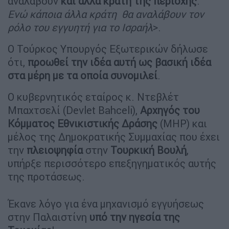
αναλάβουν
και
άλλα κράτη της περιοχής
.
Ενώ κάποια άλλα κράτη θα αναλάβουν
τον
ρόλο του εγγυητή για το Ισραήλ
>.
Ο Τούρκος Υπουργός Εξωτερικών δήλωσε
ότι,
προωθεί την ιδέα αυτή ως βασική ιδέα
στα μέρη με τα οποία συνομιλεί
.
Ο κυβερνητικός εταίρος κ. Ντεβλέτ
Μπαχτσελί (Devlet Bahceli),
Αρχηγός του
Κόμματος Εθνικιστικής Δράσης
(MHP) και
μέλος της Δημοκρατικής Συμμαχίας που έχει
την
πλειοψηφία
στην
Τουρκική Βουλή
,
υπήρξε περισσότερο επεξηγηματικός αυτής
της προτάσεως.
Έκανε λόγο για ένα μηχανισμό εγγυήσεως
στην Παλαιστίνη
υπό την
ηγεσία της