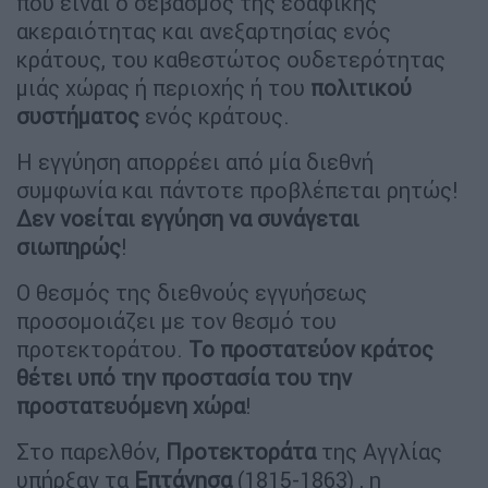
που είναι ο σεβασμός της εδαφικής
ακεραιότητας και ανεξαρτησίας ενός
κράτους, του καθεστώτος ουδετερότητας
μιάς χώρας ή περιοχής ή του
πολιτικού
συστήματος
ενός κράτους.
Η εγγύηση απορρέει από μία διεθνή
συμφωνία και πάντοτε προβλέπεται ρητώς!
Δεν νοείται εγγύηση να συνάγεται
σιωπηρώς
!
Ο θεσμός της διεθνούς εγγυήσεως
προσομοιάζει με τον θεσμό του
προτεκτοράτου.
Το προστατεύον κράτος
θέτει υπό την προστασία του την
προστατευόμενη χώρα
!
Στο παρελθόν,
Προτεκτοράτα
της Αγγλίας
υπήρξαν τα
Επτάνησα
(1815-1863) , η