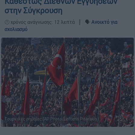
Καθεστώς Διεθνών Εγγυήσεων
στην Σύγκρουση
🕛 χρόνος ανάγνωσης: 12 λεπτά ┋ 🗣️
Ανοικτό για
σχολιασμό
Τουρκικές σημαίες (AP Photo/Lefteris Pitarakis)