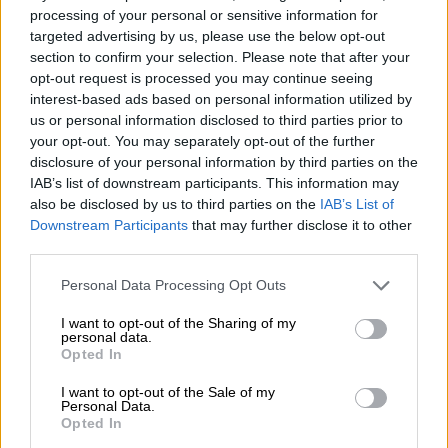
processing of your personal or sensitive information for
όσο και µε την Αθήνα. Η αποµάκρυνση αυτή
targeted advertising by us, please use the below opt-out
µακροπρόθεσµα θα έχει αρνητικές συνέπειες
section to confirm your selection. Please note that after your
για τον Ελληνισµό της Αυστραλίας. Κυρίως
opt-out request is processed you may continue seeing
γιατί πλέον δεν µιλάµε για µετανάστες που
interest-based ads based on personal information utilized by
us or personal information disclosed to third parties prior to
έχουν προσωπικές και συναισθηµατικές
your opt-out. You may separately opt-out of the further
αναφορές στα δύο κέντρα, αλλά για
disclosure of your personal information by third parties on the
ανθρώπους δεύτερης και τρίτης γενιάς που
IAB’s list of downstream participants. This information may
η προσέγγισή τους θα πρέπει να είναι
also be disclosed by us to third parties on the
IAB’s List of
Downstream Participants
that may further disclose it to other
εντελώς διαφορετική.
third parties.
Και µπορεί οι παλαιότεροι εξ ηµών να
Please note that this website/app uses one or more Google
Personal Data Processing Opt Outs
ανατροφοδοτούσαµε την ύπαρξή µας µέσα
services and may gather and store information including but
από τις κόντρες για να ισχυροποιούµε την
not limited to your visit or usage behaviour. You may click to
I want to opt-out of the Sharing of my
personal data.
grant or deny consent to Google and its third-party tags to
προσωπική µας θέση, όµως η σηµερινή
Opted In
use your data for below specified purposes in below Google
κατάσταση καθιστά απαγορευτικές τις
consent section.
I want to opt-out of the Sale of my
άγονες αντιπαραθέσεις, που δεν ελκύουν τη
Personal Data.
Opted In
νέα γενιά αλλά αντιθέτως την αποµακρύνουν,