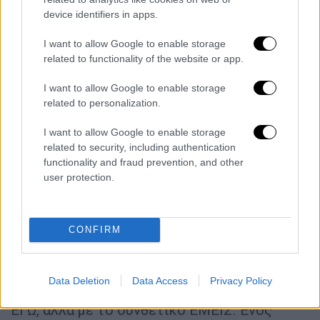
ζητούµενο είναι το αύριο και η συλλογική
device identifiers in apps.
φιλοδοξία για διατήρηση της
I want to allow Google to enable storage
ελληνορθόδοξης ταυτότητας.
related to functionality of the website or app.
Το τρίγωνο Οµογένεια – Αθήνα – Φανάρι
I want to allow Google to enable storage
πρέπει να ενδυναµωθεί εάν θέλουµε σε 50 ή
related to personalization.
100 χρόνια να υπάρχει Ελληνισµός στην
I want to allow Google to enable storage
Αυστραλία. Από µόνος του ο Ελληνισµός δεν
related to security, including authentication
θα τα καταφέρει εάν δεν είναι σε µια διαρκή
functionality and fraud prevention, and other
επαφή µε το Φανάρι και την Αθήνα. Για να
user protection.
ενδυναµωθεί, χρειάζεται να σταµατήσουµε
τις άγονες αντιπαραθέσεις. Και εκεί
CONFIRM
ακριβώς χρειάζεται µια προσωπικότητα που
από τη θέση του Αρχιεπισκόπου θα πρέπει
να συµβάλει προς αυτή την κατεύθυνση.
Data Deletion
Data Access
Privacy Policy
Ενός Αρχιεπισκόπου χωρίς το υπερτροφικό
ΕΓΩ, αλλά µε το συνθετικό ΕΜΕΙΣ. Ενός