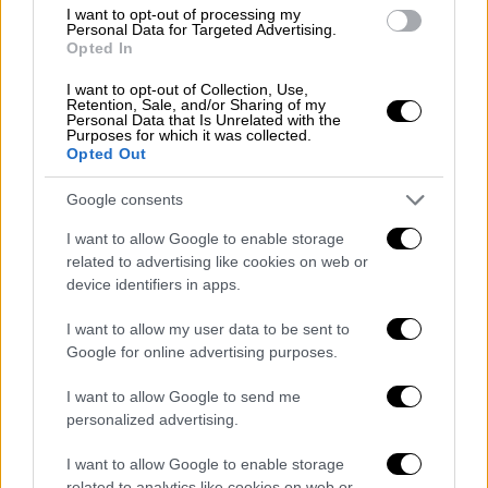
µε αρνητικά αποτελέσµατα για τον
I want to opt-out of processing my
Personal Data for Targeted Advertising.
Ελληνισµό και την Ορθοδοξία. Η συζήτηση
Opted In
που έχει ανοίξει εγκυµονεί κινδύνους για
την Ορθοδοξία και τον Ελληνισµό της
I want to opt-out of Collection, Use,
Retention, Sale, and/or Sharing of my
Αυστραλίας.
Personal Data that Is Unrelated with the
Purposes for which it was collected.
Opted Out
Η πρόταση για διάσπαση της Αρχιεπισκοπής
όχι µόνο δεν θα λύσει τα άλυτα προβλήµατα
Google consents
δεκαετιών, αλλά, θα τα µεγεθύνει. Τα θέµατα
I want to allow Google to enable storage
που ταλανίζουν την Εκκλησία της Ωκεανίας
related to advertising like cookies on web or
µε την αυτοαποκαλούµενη «Αυτοκέφαλο», µε
device identifiers in apps.
την ανύπαρκτη ή ελάχιστη συνεργασία µε τις
I want to allow my user data to be sent to
ελληνικές κοινότητες, δεν µπορούν να
Google for online advertising purposes.
αντιµετωπισθούν µε πολλές µικρές
Αρχιεπισκοπές, µε διαφορετικούς στόχους
I want to allow Google to send me
που θα αναπτύξουν οι ιεράρχες που
personalized advertising.
φιλοδοξούν να γίνουν µικροί Αρχιεπίσκοποι.
I want to allow Google to enable storage
Θεµιτές οι προσωπικές φιλοδοξίες, αλλά το
related to analytics like cookies on web or