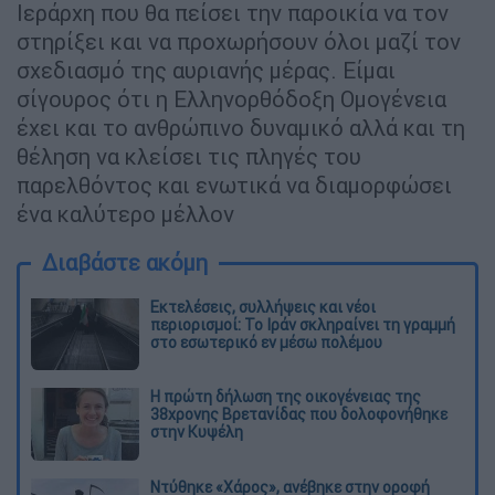
Ιεράρχη που θα πείσει την παροικία να τον
στηρίξει και να προχωρήσουν όλοι µαζί τον
σχεδιασµό της αυριανής µέρας. Είµαι
σίγουρος ότι η Ελληνορθόδοξη Οµογένεια
έχει και το ανθρώπινο δυναµικό αλλά και τη
θέληση να κλείσει τις πληγές του
παρελθόντος και ενωτικά να διαµορφώσει
ένα καλύτερο µέλλον
Διαβάστε ακόμη
Εκτελέσεις, συλλήψεις και νέοι
περιορισμοί: Το Ιράν σκληραίνει τη γραμμή
στο εσωτερικό εν μέσω πολέμου
Η πρώτη δήλωση της οικογένειας της
38χρονης Βρετανίδας που δολοφονήθηκε
στην Κυψέλη
Ντύθηκε «Χάρος», ανέβηκε στην οροφή