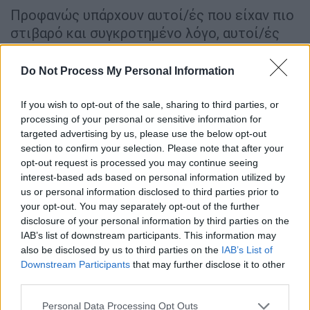
Προφανώς υπάρχουν αυτοί/ές που είχαν πιο
στιβαρό και συγκροτημένο λόγο, αυτοί/ές
που έμειναν περισσότερο στην επιφάνεια, ή
στις ατάκες. Αυτό όμως μπορεί να ήταν και
Do Not Process My Personal Information
μία επιλογή τους,
όχι κατ’ ανάγκη να
αποδεικνύει τη συγκρότησή τους.
If you wish to opt-out of the sale, sharing to third parties, or
processing of your personal or sensitive information for
Σε κάθε περίπτωση από την
τηλεμαχία
targeted advertising by us, please use the below opt-out
section to confirm your selection. Please note that after your
πρόκυψε και για τους εκτός
ΠΑΣΟΚ
που την
opt-out request is processed you may continue seeing
είδαν, μία θετική αύρα, ένα θετικό κλίμα
interest-based ads based on personal information utilized by
απέναντι σε ένα κόμμα που μπορεί και
us or personal information disclosed to third parties prior to
συζητάει πολιτισμένα τις διαφορετικές
your opt-out. You may separately opt-out of the further
disclosure of your personal information by third parties on the
απόψεις που έχει εντός του. Και που ίσως
IAB’s list of downstream participants. This information may
αξίζει το ενδιαφέρον και την προσοχή τους.
also be disclosed by us to third parties on the
IAB’s List of
Και αυτό τονίζεται ακόμη περισσότερο, αν
Downstream Participants
that may further disclose it to other
σκεφθεί κανείς τι γίνεται στο άλλο μεγάλο
third parties.
κόμμα της αντιπολίτευσης, που
Please note that this website/app uses one or more Google
Personal Data Processing Opt Outs