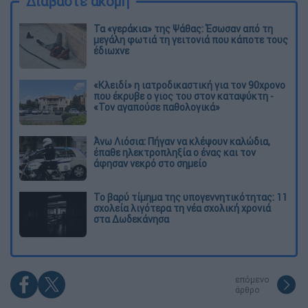
Διαβάστε ακόμη
Τα «γεράκια» της Ψάθας: Έσωσαν από τη
μεγάλη φωτιά τη γειτονιά που κάποτε τους
έδιωχνε
«Κλειδί» η ιατροδικαστική για τον 90χρονο
που έκρυβε ο γιος του στον καταψύκτη -
«Τον αγαπούσε παθολογικά»
Άνω Λιόσια: Πήγαν να κλέψουν καλώδια,
έπαθε ηλεκτροπληξία ο ένας και τον
άφησαν νεκρό στο σημείο
Το βαρύ τίμημα της υπογεννητικότητας: 11
σχολεία λιγότερα τη νέα σχολική χρονιά
στα Δωδεκάνησα
επόμενο
άρθρο