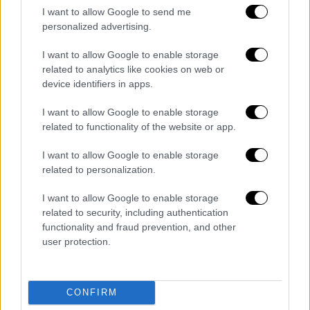
Δεξιάς
μέχρι τις παρυφές της Αριστεράς
,
I want to allow Google to send me
έχει έναν ουσιαστικό ρόλο στην πολιτική
personalized advertising.
ζωή της χώρας, ακόμη και αν είναι δύσκολο
I want to allow Google to enable storage
να το ορίσεις. Είτε το πεις κέντρο, είτε
related to analytics like cookies on web or
σοσιαλδημοκρατία
, είτε δημοκρατική
device identifiers in apps.
παράταξη, έχει ένα ρόλο που μπορεί να
αποδειχθεί και πάλι καθοριστικός για τη
I want to allow Google to enable storage
related to functionality of the website or app.
διακυβέρνηση της χώρας.
I want to allow Google to enable storage
Αν μη τι άλλο, η τηλεμαχία ήταν μία
εικόνα
related to personalization.
ζωντάνιας
, μία θετική υπόμνηση προς όλο το
πολιτικό
σύστημα
ότι παρά τις διαφορές
I want to allow Google to enable storage
μπορούν να συζητούν με ουσία πολιτικοί
related to security, including authentication
functionality and fraud prevention, and other
αντίπαλοι και βεβαίως αναπτέρωσε ελπίδες
user protection.
των οπαδών του, ότι κάτι καλό για το «όλον
ΠΑΣΟΚ
» θα βγει από τις προσεχείς
προεδρικές κάλπες.
CONFIRM