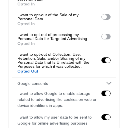
grant or deny consent to Google and its third-party tags to
σκέψη, όσων σκέπτονται ακόμα… Η εποχή
Opted In
use your data for below specified purposes in below Google
που ζούμε αγνοεί κάθε μέτρο στο καθετί.
consent section.
I want to opt-out of the Sale of my
Διαβάζω ανάρτηση «φίλου» στο
facebook
:
Personal Data.
Opted In
«Μανούλα, πάντα θα σε θυμάμαι. Εκεί που
είσαι τώρα, να με προσέχεις»… Και (εγώ που)
I want to opt-out of processing my
Personal Data for Targeted Advertising.
θυμάμαι, τις τελευταίες νύχτες της
Opted In
«μανούλας» εκείνης, στη μονάδα φροντίδας
υπερηλίκων (έτσι το έλεγε το γηροκομείο ο
I want to opt-out of Collection, Use,
Retention, Sale, and/or Sharing of my
φίλος μου, κατ’ ευφημισμό), όταν η
Personal Data that Is Unrelated with the
Purposes for which it was collected.
ταλαίπωρη, αποζητούσε τον γιό της και μια
Opted Out
αγκαλιά του, αλλά εκείνος είχε υποχρεώσεις
Google consents
που τον κρατούσαν στον κόσμο του… Ένα
πρωί, μια συγχυσμένη νοσηλεύτρια που είχε
I want to allow Google to enable storage
κολλήσει ώρα πολύ στη Μεσογείων, έκλεισε
related to advertising like cookies on web or
device identifiers in apps.
με βιάση τα μάτια της «μανούλας» και
αγανάκτησε μέχρι να επικοινωνήσει με τον
I want to allow my user data to be sent to
πολυαγαπημένο γιο… Τώρα, σίγουρα, η
Google for online advertising purposes.