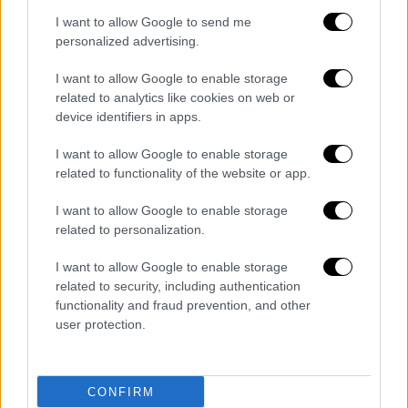
«μανούλα» του τον προσέχει από ψηλά και
I want to allow Google to send me
σκέπτεται «ας πρόσεχα…»· εκείνος το
personalized advertising.
ανταποδίδει με μια «συγκινητική» ανάρτηση,
που η μανούλα δεν θα δει ποτέ, αλλά θα τη
I want to allow Google to enable storage
δούνε οι άλλοι, οι Followers και θα
related to analytics like cookies on web or
device identifiers in apps.
σκεφτούν: «…μα τι καλό παιδί»…
I want to allow Google to enable storage
Τα πάντα
στην αυχμηρή εποχή μας είναι
related to functionality of the website or app.
στείρα πολιτική που παράγεται από το
θέαμα: ένα στιγμιότυπο από τον τάφο της
I want to allow Google to enable storage
μάνας χαϊδεύει συναισθήματα· κι’ ας έχει να
related to personalization.
ανάψει καντήλι, στο μνημούρι, χρόνια… Μια
I want to allow Google to enable storage
παλιά κιτρινισμένη φωτογραφία με το παιδί
related to security, including authentication
νήπιο και τη μητέρα στη νιότη αναδεύει το
functionality and fraud prevention, and other
παρελθόν και το νοστιμίζει… Κι’ όλα στη
user protection.
λογική της πολιτικής που εκφράζεται δια
της εικόνας και του θεάματος.
CONFIRM