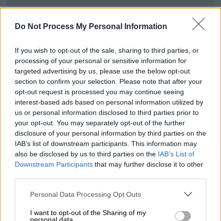
Κι ανάμεσα στους διάσημους
και κάποιοι
Do Not Process My Personal Information
άσημοι-διάσημοι στον μικρόκοσμό τους, που
έχουν να δουν τις μητέρες τους μήνες, που
If you wish to opt-out of the sale, sharing to third parties, or
processing of your personal or sensitive information for
βλέπουν την κλήση των γονιών τους στο
targeted advertising by us, please use the below opt-out
κινητό τηλέφωνο και το χαμηλώνουν, που
section to confirm your selection. Please note that after your
έχουν εγκαταλείψει γονιούς σε κυρίες από
opt-out request is processed you may continue seeing
τη Γεωργία, κάθε χρόνο τέτοια μέρα
interest-based ads based on personal information utilized by
us or personal information disclosed to third parties prior to
ανοιξιάτικη, ανθίζουν από συναισθήματα
your opt-out. You may separately opt-out of the further
ανασύρουν από τα σκουπίδια της νιότης
disclosure of your personal information by third parties on the
τους φωτογραφίες και ανατρέχουν στο Ai
IAB’s list of downstream participants. This information may
για κάτι «έξυπνο και πιασάρικο» που να τους
also be disclosed by us to third parties on the
IAB’s List of
Downstream Participants
that may further disclose it to other
προσφέρει μια «συγκινητική ανάρτηση»...
third parties.
Πόσο στεγνή
από ουσία η εποχή μας! Οι
Please note that this website/app uses one or more Google
Personal Data Processing Opt Outs
κακόχυμοι καρποί της ανέξοδης
services and may gather and store information including but
δημοσιότητας προκαλούν στυφάδα στη
not limited to your visit or usage behaviour. You may click to
I want to opt-out of the Sharing of my
personal data.