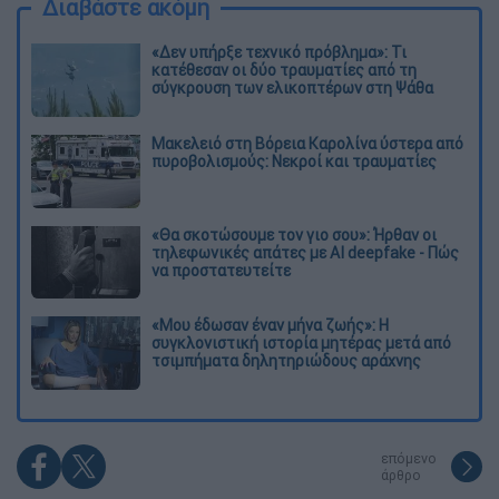
Διαβάστε ακόμη
«Δεν υπήρξε τεχνικό πρόβλημα»: Τι
κατέθεσαν οι δύο τραυματίες από τη
σύγκρουση των ελικοπτέρων στη Ψάθα
Μακελειό στη Βόρεια Καρολίνα ύστερα από
πυροβολισμούς: Νεκροί και τραυματίες
«Θα σκοτώσουμε τον γιο σου»: Ήρθαν οι
τηλεφωνικές απάτες με AI deepfake - Πώς
να προστατευτείτε
«Μου έδωσαν έναν μήνα ζωής»: Η
συγκλονιστική ιστορία μητέρας μετά από
τσιμπήματα δηλητηριώδους αράχνης
επόμενο
άρθρο