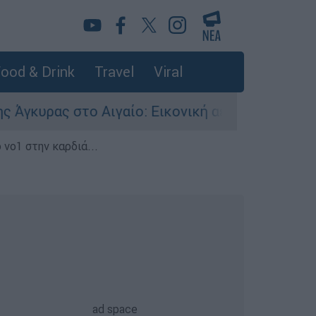
ood & Drink
Travel
Viral
 στο Αιγαίο: Εικονική αερομαχία ανάμεσα σε ε
 νο1 στην καρδιά...