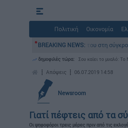
Πολιτική
Οικονομία
Ελ
Δαμίγο που έχασε τη ζωή του στη σύγκρουση ελ
BREAKING NEWS:
δημοφιλές τώρα:
Σου καίει το μυαλό: Το 
┋
Απόψεις
┋
06.07.2019 14:58
Newsroom
Γιατί πέφτεις από τα σ
Οι ψηφοφόροι τρεις µέρες πριν από τις εκλογέ