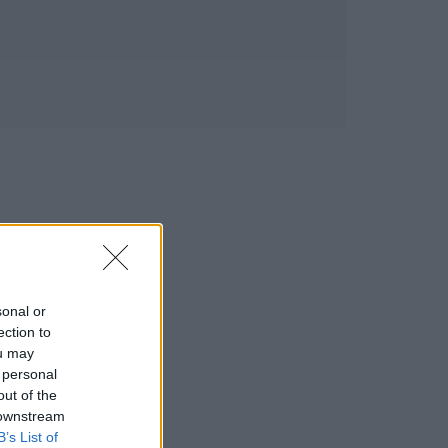
sonal or
ection to
ou may
 personal
out of the
 downstream
B’s List of