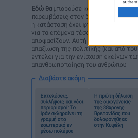
authenti
Εδώ θα
µπορούσε κανείς να απαντήσε
παρεµβάσεις στον δηµόσιο διάλογο ε
η κατάσταση έχει φτάσει στο σηµείο
για τα επόµενα τέσσερα χρόνια χωρίς
αποφασίζουν. Αυτή η λουµπενοποίηση
απαξίωση της πολιτικής (και από του
εντέλει για την ενίσχυση εκείνων τ
απανθρωποποίηση του ανθρώπου
Διαβάστε ακόμη
Εκτελέσεις,
Η πρώτη δήλωση
συλλήψεις και νέοι
της οικογένειας
περιορισμοί: Το
της 38χρονης
Ιράν σκληραίνει τη
Βρετανίδας που
γραμμή στο
δολοφονήθηκε
εσωτερικό εν
στην Κυψέλη
μέσω πολέμου