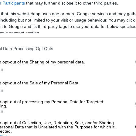
Participants
that may further disclose it to other third parties.
 that this website/app uses one or more Google services and may gath
including but not limited to your visit or usage behaviour. You may click 
 to Google and its third-party tags to use your data for below specifi
ogle consent section.
l Data Processing Opt Outs
 το ΕΘΝΟΣ στη Google
o opt-out of the Sharing of my personal data.
ά τις τοποθετήσεις ότι η κάλπη είναι ακόµα
In
ς γραφικότητες, είναι ξεκάθαρο ότι η χώρα
o opt-out of the Sale of my Personal Data.
ό µια κυβέρνηση της Νέας ∆ηµοκρατίας.
In
 κάνει η κυβέρνηση προσπάθεια να πείσει
ιλαµβανοµένων φυσικά και των πολιτών
to opt-out of processing my Personal Data for Targeted
ing.
In
έψης -σε γενικές γραµµές ταυτίζονται µε
o opt-out of Collection, Use, Retention, Sale, and/or Sharing
ersonal Data that Is Unrelated with the Purposes for which it
ενής κάλπης- υποστηρίζουν τη γνωστή
lected.