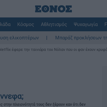
λάδα
Κόσμος
Αθλητισμός
Ψυχαγωγία
F
ικοπτέρων
Μπαράζ προκλήσεων της Άγκυρας
Netflix έφερε την ταινιάρα του Νόλαν που οι φαν έχουν κρυφό
ύννεφα;
ς στην πλειονότητά τους δεν ξέρουν καν ότι δεν