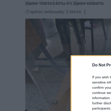
ξέρουν τίποτα ή έστω ότι ξέρουν ελάχιστα
🕛 χρόνος ανάγνωσης: 2 λεπτά ┋
Do Not Pr
If you wish 
sensitive in
confirm you
continue se
information 
further disc
participants