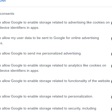
ι θα κρίνουµε µετά». Συνήθως την παραπάνω
Out
α: «Πόσο χειρότερα µπορούν να τα
και σε γενικές γραµµές η οριακά πλήρης
consents
ις για το κυβερνητικό έργο, για την
o allow Google to enable storage related to advertising like cookies on
α της Ν∆, για τα προεκλογικά προγράµµατα
evice identifiers in apps.
νουν αυτά αν εφαρµοστούν µετεκλογικά µού
o allow my user data to be sent to Google for online advertising
και όλα είναι σίγουρα ταυτόχρονα. Οι
s.
 εκλογές στην πλειονότητά τους δεν
έστω ότι ξέρουν ελάχιστα.
to allow Google to send me personalized advertising.
µµα ενηµέρωσης; Είναι έλλειµµα πολιτικής
o allow Google to enable storage related to analytics like cookies on
ς; Είναι η χαµηλή ποιότητα του πολιτικού
evice identifiers in apps.
ιάσει τους πολίτες; Είναι η κρίση; Είναι
o allow Google to enable storage related to functionality of the website
α; Είναι ο καιρός; Τι φταίει που οι
άνε να ψηφίσουν, δεν ασχολούνται
ενειακή απάντηση στα παραπάνω ερωτήµατα
o allow Google to enable storage related to personalization.
κάλυψες την Αµερική;» ή «πέφτεις από τα
o allow Google to enable storage related to security, including