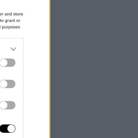
er and store
to grant or
ed purposes