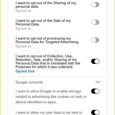
not limited to your visit or usage behaviour. You may click to
I want to opt-out of the Sharing of my
σημασία των φρέσκων αβγών και να
personal data.
grant or deny consent to Google and its third-party tags to
ανεβαίνουν να ταΐζουν τα καημένα τα
Opted In
use your data for below specified purposes in below Google
κοτόπουλα. Αν, μάλιστα, οι καταληψίες είχαν
consent section.
I want to opt-out of the Sale of my
φροντίσει να υπάρχει και κανένα κοκοράκι,
Personal Data.
Opted In
σκεφτείτε πόσο ειδυλλιακά θα ξυπνούν οι
κάτοικοι των ταλαίπωρων περιοχών του
I want to opt-out of processing my
Personal Data for Targeted Advertising.
κλεινού άστεως. Απορώ, δε, πώς καμία
Opted In
οργάνωση ή κανένα κόμμα φιλοπρόοδο δεν
I want to opt-out of Collection, Use,
βγήκε να προτείνει τη γενίκευση της
Retention, Sale, and/or Sharing of my
Personal Data that Is Unrelated with the
πτηνοτροφίας στις ταράτσες. Είναι το μόνο
Purposes for which it was collected.
που δεν έχουμε δοκιμάσει στην Ελλάδα ως
Opted Out
μέσο οικονομικής ανάπτυξης. Αυλές με
Google consents
κοτέτσια στα σημερινά κέντρα των πόλεων
είχαν επιβιώσει έως τη δεκαετία του 1950.
I want to allow Google to enable storage
related to advertising like cookies on web or
Αλλά κοτέτσια στις ταράτσες των
device identifiers in apps.
πολυκατοικιών ποτέ, από όσο ξέρω. Ισως γι’
αυτό πήγε στράφι η οικονομία μας και
I want to allow my user data to be sent to