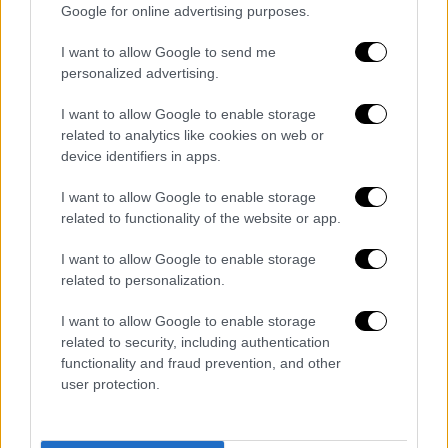
καταλήξαμε να έρχονται κάθε λίγο και λιγάκι
Google for online advertising purposes.
«θεσμοί» για να ερευνήσουν αν είμαστε καλά
I want to allow Google to send me
παιδιά κι αν τρώμε όλο το φαΐ μας.
personalized advertising.
Διότι αν σε κάθε
αστικό ακίνητο που
I want to allow Google to enable storage
υπάρχει στην Ελλάδα δημιουργούσαμε έναν
related to analytics like cookies on web or
ορνιθώνα με δέκα όρνιθες, θα παίρναμε έναν
device identifiers in apps.
τεράστιο αριθμό αβγών, με τον οποίο θα
I want to allow Google to enable storage
μπορούσαμε να εξοφλήσουμε το εθνικό
related to functionality of the website or app.
χρέος. Επιπλέον, διακρίνω και ακόμη ένα
πλεονέκτημα: Λέγεται ότι τα αβγά
I want to allow Google to enable storage
related to personalization.
ανεβάζουν τη χοληστερίνη.
I want to allow Google to enable storage
Αν, λοιπον
, πληρώναμε τα τοκοχρεολύσια σε
related to security, including authentication
αβγά, η χοληστερίνη των θεσμών θα
functionality and fraud prevention, and other
ανέβαινε σιγά σιγά και θα πήγαινε στα 300
user protection.
χωρίς να το καταλάβουν. Οι αρτηρίες τους
σταδιακά θα βούλωναν και αυτό θα επηρέαζε