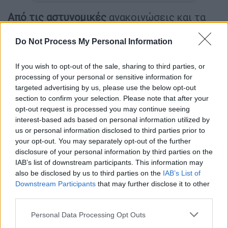
Από τις αστυνομικές
ανακοινώσεις και τα
ποικίλα δημοσιεύματα μου έμεινε μία
απορία: Καλά, τα κατειλημμένα κτίρια
Do Not Process My Personal Information
εκκενώθηκαν από τους καταληψίες. Τι έγινε,
If you wish to opt-out of the sale, sharing to third parties, or
όμως, με τα κοτέτσια τα οποία οι παράνομοι
processing of your personal or sensitive information for
ένοικοι των κτιρίων είχαν δημιουργήσει
targeted advertising by us, please use the below opt-out
στις ταράτσες διανοία κυρίου; Τι συνέβη με
section to confirm your selection. Please note that after your
τα κοτόπουλα; Οδηγήθηκαν και αυτά στα
opt-out request is processed you may continue seeing
interest-based ads based on personal information utilized by
λεωφορεία για να μεταφερθούν σε κάποια
us or personal information disclosed to third parties prior to
άλλη πόλη; Ή αφέθηκαν επιτόπου στην
your opt-out. You may separately opt-out of the further
ελεημοσύνη των περιοίκων; Διότι στην
disclosure of your personal information by third parties on the
τελευταία περίπτωση έχουμε σαφή
IAB’s list of downstream participants. This information may
also be disclosed by us to third parties on the
IAB’s List of
παράβαση της νομοθεσίας για τα ζώα, τα
Downstream Participants
that may further disclose it to other
οποία επ’ ουδενί λόγω πρέπει να αφήνονται
third parties.
ατάιστα και απότιστα.
Please note that this website/app uses one or more Google
Personal Data Processing Opt Outs
Εύχομαι
οι γείτονες να έχουν αντιληφθεί τη
services and may gather and store information including but