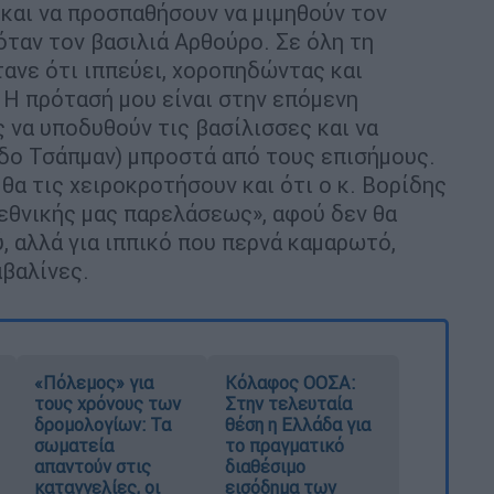
 και να προσπαθήσουν να μιμηθούν τον
όταν τον βασιλιά Αρθούρο. Σε όλη τη
τανε ότι ιππεύει, χοροπηδώντας και
 Η πρότασή μου είναι στην επόμενη
ς να υποδυθούν τις βασίλισσες και να
δο Τσάπμαν) μπροστά από τους επισήμους.
 θα τις χειροκροτήσουν και ότι ο κ. Βορίδης
 εθνικής μας παρελάσεως», αφού δεν θα
, αλλά για ιππικό που περνά καμαρωτό,
αβαλίνες.
«Πόλεμος» για
Κόλαφος ΟΟΣΑ:
τους χρόνους των
Στην τελευταία
δρομολογίων: Τα
θέση η Ελλάδα για
σωματεία
το πραγματικό
απαντούν στις
διαθέσιμο
καταγγελίες, οι
εισόδημα των