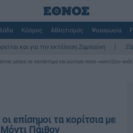
λάδα
Κόσμος
Αθλητισμός
Ψυχαγωγία
F
 για την εκτέλεση Ζαμπούνη
Ζάκυνθος: Τι
ίστας μπήκε σε κατάστημα και ρώτησε πόσο «κοστίζει» ανήλικ
ι επίσημοι τα κορίτσια με
 Μόντι Πάιθον