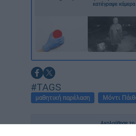
κατέγραψε κάμερα
#TAGS
μαθητική παρέλαση
Μόντι Πάιθ
Ακολούθησε το 
Live όλες οι εξελίξεις λεπτό προς