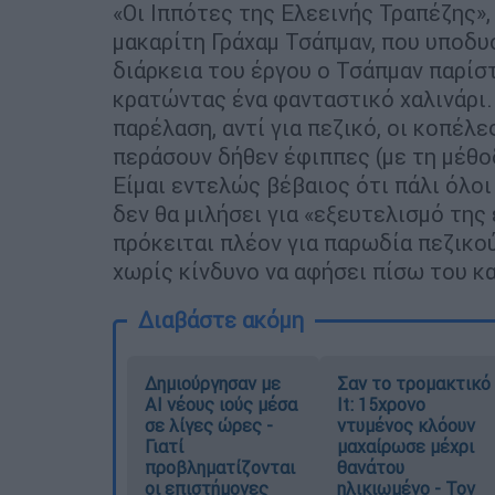
«Οι Ιππότες της Ελεεινής Τραπέζης»,
μακαρίτη Γράχαμ Τσάπμαν, που υποδυ
διάρκεια του έργου ο Τσάπμαν παρίσ
κρατώντας ένα φανταστικό χαλινάρι.
παρέλαση, αντί για πεζικό, οι κοπέλε
περάσουν δήθεν έφιππες (με τη μέθο
Είμαι εντελώς βέβαιος ότι πάλι όλοι
δεν θα μιλήσει για «εξευτελισμό της
πρόκειται πλέον για παρωδία πεζικού
χωρίς κίνδυνο να αφήσει πίσω του κ
Διαβάστε ακόμη
Δημιούργησαν με
Σαν το τρομακτικό
AI νέους ιούς μέσα
It: 15χρονο
σε λίγες ώρες -
ντυμένος κλόουν
Γιατί
μαχαίρωσε μέχρι
προβληματίζονται
θανάτου
οι επιστήμονες
ηλικιωμένο - Τον