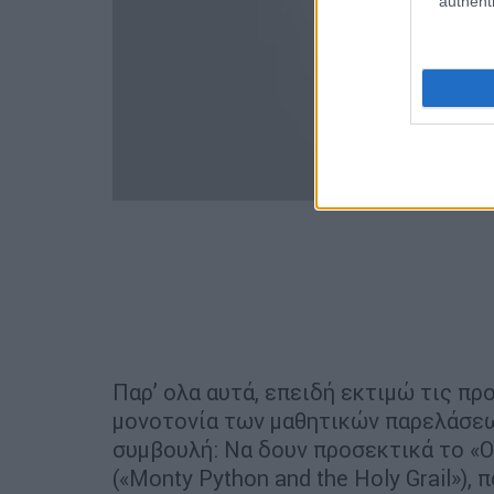
authenti
Παρ’ ολα αυτά, επειδή εκτιμώ τις πρ
μονοτονία των μαθητικών παρελάσεω
συμβουλή: Να δουν προσεκτικά το «Ο
(«Monty Python and the Holy Grail»),