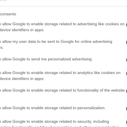
 η ανοησία δεν τελειώνει ποτέ. Αντιθέτως,
 τα ανόητα βαδίσματα συγχρόνως,
consents
 είναι πεπερασμένη. Τρίτον, το «Υπουργείο
o allow Google to enable storage related to advertising like cookies on
κή στη βρετανική γραφειοκρατία που
evice identifiers in apps.
 να αναπαράγεται. Αδικείται ως παρωδία
o allow my user data to be sent to Google for online advertising
ορεί να παίζεται καθημερινά έξω από
s.
to allow Google to send me personalized advertising.
o allow Google to enable storage related to analytics like cookies on
evice identifiers in apps.
o allow Google to enable storage related to functionality of the website
o allow Google to enable storage related to personalization.
video
o allow Google to enable storage related to security, including