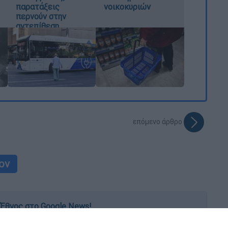
παρατάξεις
νοικοκυριών
περνούν στην
αντεπίθεση
επόμενο άρθρο
ον
Έθνος στο Google News!
 λεπτό, με την υπογραφή του www.ethnos.gr