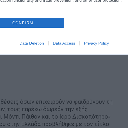
cation functionality and fraud prevention, and other user protection.
CONFIRM
Data Deletion
Data Access
Privacy Policy
οθέσεις όσων επιχειρούν να φαιδρύνουν τη
ν, τους παρέχω δωρεάν την εξής
ι Μόντι Πάιθον και το Ιερό Δισκοπότηρο»
 που στην Ελλάδα προβλήθηκε με τον τίτλο