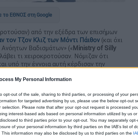
 το ΕΘΝΟΣ στη Google
κροτούσαν) από την εξέδρα των επισήμων
αν τον
Τζον Κλιζ
των
Μόντι Πάιθον
(και όχι
υ Ανόητων Βαδισμάτων» («
Ministry of Silly
ταλάβει τι χειροκροτούσαν. Νόμιζαν ότι
αι υπό την έννοια αυτή κέρδισαν την
εσποινίδες.
ocess My Personal Information
 η παράσταση ήταν κακή. Πρώτον, η μίμηση
η, καθότι ο εν λόγω ηθοποιός αφενός είναι
to opt-out of the sale, sharing to third parties, or processing of your per
ηκώσει την ποδάρα του σε γωνία 125
formation for targeted advertising by us, please use the below opt-out s
r selection. Please note that after your opt-out request is processed y
αν πολύ οι νεαρές ηθοποιοί (είναι
eing interest-based ads based on personal information utilized by us or
ζω, αλλά καμία τους δεν ήταν αρκούντως
disclosed to third parties prior to your opt-out. You may separately opt-
losure of your personal information by third parties on the IAB’s list of
. This information may also be disclosed by us to third parties on the
IA