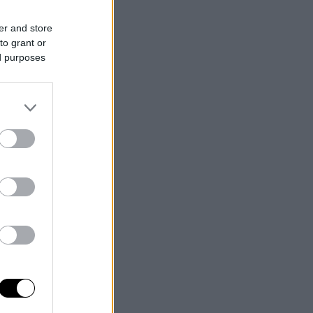
er and store
to grant or
ed purposes