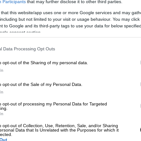
Participants
that may further disclose it to other third parties.
 that this website/app uses one or more Google services and may gath
including but not limited to your visit or usage behaviour. You may click 
 to Google and its third-party tags to use your data for below specifi
ogle consent section.
l Data Processing Opt Outs
o opt-out of the Sharing of my personal data.
video
In
o opt-out of the Sale of my Personal Data.
In
to opt-out of processing my Personal Data for Targeted
ing.
In
o opt-out of Collection, Use, Retention, Sale, and/or Sharing
ersonal Data that Is Unrelated with the Purposes for which it
lected.
έλιο διότι ενάλλασσε τα ανόητα βαδίσματα,
Out