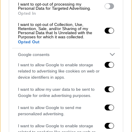
I want to opt-out of processing my
φιλία μας τιμή για μένα, έγραψε»
Personal Data for Targeted Advertising.
Opted In
I want to opt-out of Collection, Use,
Retention, Sale, and/or Sharing of my
Personal Data that Is Unrelated with the
Πριν από δύο μήνες, ο
Αλέξανδρος
Purposes for which it was collected.
Λογοθέτης
είχε αναφερθεί στα προβλήματα
Opted Out
υγείας που αντιμετώπιζε ο πατέρας του τα
Google consents
τελευταία χρόνια, αλλά και στις σχέσεις
τους.
I want to allow Google to enable storage
related to advertising like cookies on web or
Διαβάστε περισσότερα στο
okmag.gr
device identifiers in apps.
I want to allow my user data to be sent to
Google for online advertising purposes.
Τα σχολιά σας δημοσιεύονται άμεσα με δική σας ευθύνη. Το
ΕΘΝΟΣ θα παρεμβαίνει και τα προσβλητικά σχόλια θα
I want to allow Google to send me
διαγράφονται
personalized advertising.
I want to allow Google to enable storage