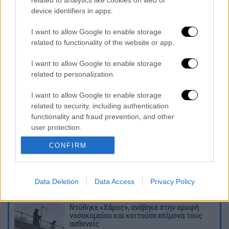
related to analytics like cookies on web or
device identifiers in apps.
I want to allow Google to enable storage
related to functionality of the website or app.
I want to allow Google to enable storage
καταχώρηση
related to personalization.
I want to allow Google to enable storage
Διαβάστε ακόμη
related to security, including authentication
functionality and fraud prevention, and other
Εκτελέσεις, συλλήψεις και νέοι
user protection.
περιορισμοί: Το Ιράν σκληραίνει τη γραμμή
στο εσωτερικό εν μέσω πολέμου
CONFIRM
Η πρώτη δήλωση της οικογένειας της
38χρονης Βρετανίδας που δολοφονήθηκε
στην Κυψέλη
Data Deletion
Data Access
Privacy Policy
Ντύθηκε «Χάρος», ανέβηκε στην οροφή
νοσοκομείου και κοιτούσε επίμονα τους
ασθενείς