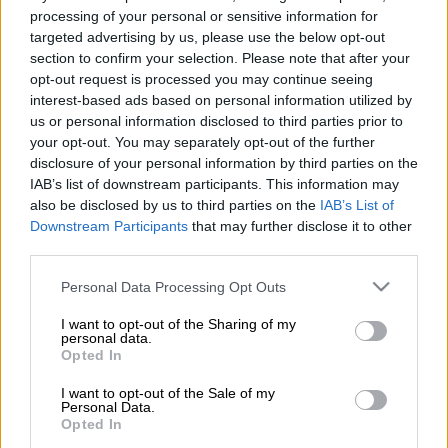
processing of your personal or sensitive information for
targeted advertising by us, please use the below opt-out
Η είδηση του θανάτου του
Ηλία Λογοθέτη
section to confirm your selection. Please note that after your
έχει σκορπίσει θλίψη στον καλλιτεχνικό
opt-out request is processed you may continue seeing
κόσμο. Ο
θάνατός
του έγινε γνωστός μέσα
interest-based ads based on personal information utilized by
από τα μηνύματα του γιου του και της
us or personal information disclosed to third parties prior to
your opt-out. You may separately opt-out of the further
συζύγου του στα social media.
disclosure of your personal information by third parties on the
IAB’s list of downstream participants. This information may
ΔΙΑΒΑΣΤΕ ΕΠΙΣΗΣ
also be disclosed by us to third parties on the
IAB’s List of
Downstream Participants
that may further disclose it to other
third parties.
Θέατρο
|
28.02.2024 18:44
Ηλίας Λογοθέτης: Ο αντάρτης του
Please note that this website/app uses one or more Google
Personal Data Processing Opt Outs
Θεάτρου Τέχνης - Tο φέρετρο, τα
services and may gather and store information including but
not limited to your visit or usage behaviour. You may click to
I want to opt-out of the Sharing of my
ξεστρατίσματα και το «Ετερος Εγώ»
personal data.
grant or deny consent to Google and its third-party tags to
Opted In
use your data for below specified purposes in below Google
Lifestyle
|
28.02.2024 20:00
consent section.
I want to opt-out of the Sale of my
Personal Data.
Ηλίας Λογοθέτης: Ραγίζει καρδιές το
Opted In
«αντίο» του Σπύρου Μπιμπίλα - «Η