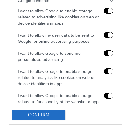
Google consents
I want to allow Google to enable storage
καταχώρηση
related to advertising like cookies on web or
device identifiers in apps.
I want to allow my user data to be sent to
Διαβάστε ακόμη
Google for online advertising purposes.
Σοκαριστικό βίντεο από το τροχαίο στις
I want to allow Google to send me
Σέρρες που σκοτώθηκαν μητέρα και γιος:
Το ΙΧ πέφτει πάνω στο φορτηγό
personalized advertising.
I want to allow Google to enable storage
Νέα κλιμάκωση: Η Μόσχα δείχνει «άμεση
εμπλοκή» του ΝΑΤΟ σε επιθέσεις σε
related to analytics like cookies on web or
ρωσικό έδαφος - Τα ονόματα και ο
device identifiers in apps.
«εγκέφαλος»
I want to allow Google to enable storage
«Χρειάζομαι βοήθεια»: Η πρώτη δήλωση
του Πέρεζ Χίλτον μετά τον live
related to functionality of the website or app.
αυτοτραυματισμό στο TikTok
I want to allow Google to enable storage
CONFIRM
related to personalization.
«Εσένα σ’ αρέσει αυτό;»: Η αντίδραση της
Ιουλίας Καλλιμάνη όταν της πέταξαν
λουλούδια στο πρόσωπο