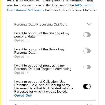
IAB’s list of downstream participants. This information may
Προσθέστε το ΕΘΝΟΣ στη Google
also be disclosed by us to third parties on the
IAB’s List of
Downstream Participants
that may further disclose it to other
third parties.
Ο
Νίκος Καραγιώργης
είναι πλέον ο νέος
πρόεδρος του Σωματείου Ελλήνων
Please note that this website/app uses one or more Google
Personal Data Processing Opt Outs
Ηθοποιών. Ο ηθοποιός διαδέχτηκε τον
services and may gather and store information including but
not limited to your visit or usage behaviour. You may click to
I want to opt-out of the Sharing of my
προκάτοχο της θέσης, Σπύρο Μπιμπίλα.
personal data.
grant or deny consent to Google and its third-party tags to
Opted In
use your data for below specified purposes in below Google
Διαβάστε περισσότερα στο
okmag.gr
consent section.
I want to opt-out of the Sale of my
Personal Data.
Opted In
Τα σχολιά σας δημοσιεύονται άμεσα με δική σας ευθύνη. Το
I want to opt-out of processing my
ΕΘΝΟΣ θα παρεμβαίνει και τα προσβλητικά σχόλια θα
Personal Data for Targeted Advertising.
διαγράφονται
Opted In
I want to opt-out of Collection, Use,
Retention, Sale, and/or Sharing of my
Personal Data that Is Unrelated with the
Purposes for which it was collected.
Opted Out