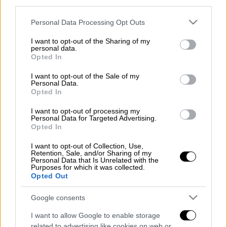
third parties.
Διαβάστε περισσότερα μ' ένα κλικ στο
Please note that this website/app uses one or more Google
Personal Data Processing Opt Outs
belikeyou.gr
services and may gather and store information including but
not limited to your visit or usage behaviour. You may click to
I want to opt-out of the Sharing of my
personal data.
grant or deny consent to Google and its third-party tags to
Opted In
use your data for below specified purposes in below Google
consent section.
Τα σχολιά σας δημοσιεύονται άμεσα με δική σας ευθύνη. Το
I want to opt-out of the Sale of my
ΕΘΝΟΣ θα παρεμβαίνει και τα προσβλητικά σχόλια θα
Personal Data.
διαγράφονται
Opted In
I want to opt-out of processing my
Personal Data for Targeted Advertising.
Opted In
I want to opt-out of Collection, Use,
Retention, Sale, and/or Sharing of my
Personal Data that Is Unrelated with the
Purposes for which it was collected.
Opted Out
καταχώρηση
Google consents
I want to allow Google to enable storage
related to advertising like cookies on web or