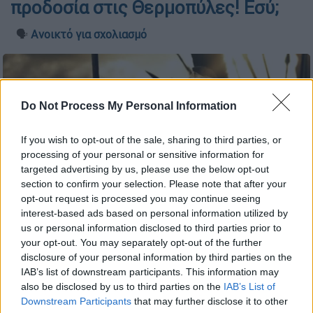
προδοσία στις Θερμοπύλες! Εσύ;
🗣️
Ανοικτό για σχολιασμό
Do Not Process My Personal Information
If you wish to opt-out of the sale, sharing to third parties, or
processing of your personal or sensitive information for
targeted advertising by us, please use the below opt-out
section to confirm your selection. Please note that after your
opt-out request is processed you may continue seeing
interest-based ads based on personal information utilized by
us or personal information disclosed to third parties prior to
your opt-out. You may separately opt-out of the further
Προσθέστε το ΕΘΝΟΣ στη Google
disclosure of your personal information by third parties on the
IAB’s list of downstream participants. This information may
also be disclosed by us to third parties on the
IAB’s List of
Μήπως ανήκεις στη μειοψηφία που
Downstream Participants
that may further disclose it to other
γνωρίζει;