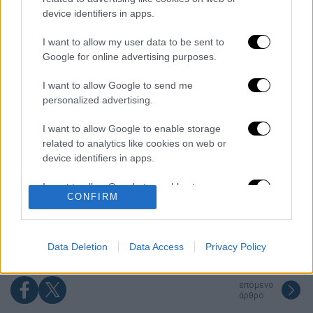
Διαβάστε ακόμη
device identifiers in apps.
Τα «γεράκια» της Ψάθας: Έσωσαν από τη
μεγάλη φωτιά τη γειτονιά που κάποτε τους
I want to allow my user data to be sent to
έδιωχνε - «Πέρασε όλη η ζωή μπροστά μου»
Google for online advertising purposes.
I want to allow Google to send me
«Κλειδί» η ιατροδικαστική για τον 90χρονο
που έκρυβε ο γιος του στον καταψύκτη -
personalized advertising.
«Τον αγαπούσε παθολογικά»
I want to allow Google to enable storage
Άνω Λιόσια: Πήγαν να κλέψουν καλώδια,
related to analytics like cookies on web or
έπαθε ηλεκτροπληξία ο ένας και τον
device identifiers in apps.
άφησαν νεκρό στο σημείο
I want to allow Google to enable storage
CONFIRM
Το βαρύ τίμημα της υπογεννητικότητας: 11
related to functionality of the website or app.
σχολεία λιγότερα τη νέα σχολική χρονιά
στα Δωδεκάνησα
I want to allow Google to enable storage
related to personalization.
Data Deletion
Data Access
Privacy Policy
I want to allow Google to enable storage
επόμενο
related to security, including authentication
άρθρο
functionality and fraud prevention, and other