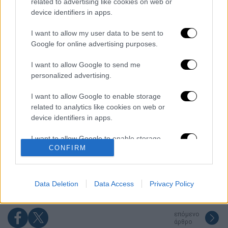
related to advertising like cookies on web or
Διαβάστε ακόμη
device identifiers in apps.
Δημιούργησαν με AI νέους ιούς μέσα σε
I want to allow my user data to be sent to
λίγες ώρες - Γιατί προβληματίζονται οι
Google for online advertising purposes.
επιστήμονες
I want to allow Google to send me
Σαν το τρομακτικό It: 15χρονο ντυμένος
personalized advertising.
κλόουν μαχαίρωσε μέχρι θανάτου
ηλικιωμένο - Τον κατέγραψε κάμερα
I want to allow Google to enable storage
related to analytics like cookies on web or
«Πόλεμος» για τους χρόνους των
device identifiers in apps.
δρομολογίων: Τα σωματεία απαντούν στις
καταγγελίες, οι παρατάξεις περνούν στην
αντεπίθεση
I want to allow Google to enable storage
CONFIRM
related to functionality of the website or app.
Κόλαφος ΟΟΣΑ: Στην τελευταία θέση η
Ελλάδα για το πραγματικό διαθέσιμο
εισόδημα των νοικοκυριών
I want to allow Google to enable storage
related to personalization.
Data Deletion
Data Access
Privacy Policy
I want to allow Google to enable storage
related to security, including authentication
επόμενο
άρθρο
functionality and fraud prevention, and other