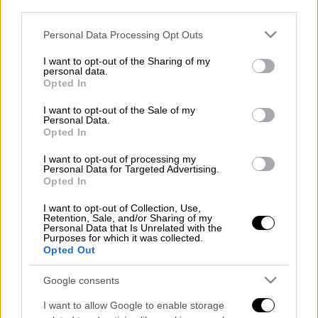
Αυτό πρέπει να… πόνεσε.
third parties.
Please note that this website/app uses one or more Google
Διαβάστε περισσότερα μ' ένα κλικ στο
Personal Data Processing Opt Outs
services and may gather and store information including but
dailymedia.com.gr
not limited to your visit or usage behaviour. You may click to
I want to opt-out of the Sharing of my
personal data.
grant or deny consent to Google and its third-party tags to
Opted In
use your data for below specified purposes in below Google
consent section.
I want to opt-out of the Sale of my
Τα σχολιά σας δημοσιεύονται άμεσα με δική σας ευθύνη. Το
Personal Data.
ΕΘΝΟΣ θα παρεμβαίνει και τα προσβλητικά σχόλια θα
Opted In
διαγράφονται
I want to opt-out of processing my
Personal Data for Targeted Advertising.
Opted In
I want to opt-out of Collection, Use,
Retention, Sale, and/or Sharing of my
Personal Data that Is Unrelated with the
Purposes for which it was collected.
Opted Out
καταχώρηση
Google consents
I want to allow Google to enable storage