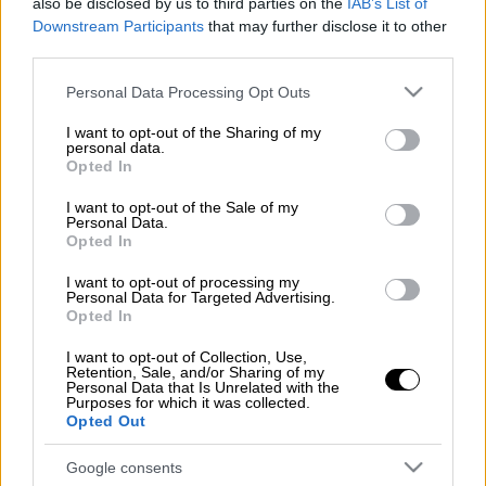
also be disclosed by us to third parties on the
IAB’s List of
Λιγότεροι από τρεις μήνες απομένουν για
Downstream Participants
that may further disclose it to other
τη
Eurovision 2025
, και οι 37 συμμετέχουσες
third parties.
χώρες βρίσκονται ήδη σε πυρετώδεις
Please note that this website/app uses one or more Google
προετοιμασίες μέσω εθνικών τελικών και
Personal Data Processing Opt Outs
services and may gather and store information including but
απευθείας αναθέσεων.
not limited to your visit or usage behaviour. You may click to
I want to opt-out of the Sharing of my
personal data.
grant or deny consent to Google and its third-party tags to
Διαβάστε περισσότερα μ' ένα κλικ στο
Opted In
use your data for below specified purposes in below Google
dailymedia.com.gr
consent section.
I want to opt-out of the Sale of my
Personal Data.
Opted In
I want to opt-out of processing my
Τα σχολιά σας δημοσιεύονται άμεσα με δική σας ευθύνη. Το
Personal Data for Targeted Advertising.
ΕΘΝΟΣ θα παρεμβαίνει και τα προσβλητικά σχόλια θα
Opted In
διαγράφονται
I want to opt-out of Collection, Use,
Retention, Sale, and/or Sharing of my
Personal Data that Is Unrelated with the
Purposes for which it was collected.
Opted Out
Google consents