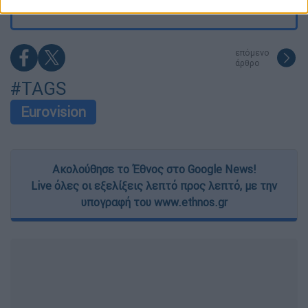
related to security, including authentication
functionality and fraud prevention, and other
user protection.
επόμενο
άρθρο
#TAGS
Eurovision
Ακολούθησε το Έθνος στο Google News!
Live όλες οι εξελίξεις λεπτό προς λεπτό, με την
υπογραφή του www.ethnos.gr