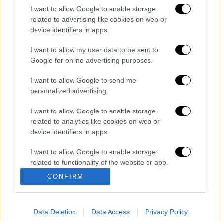
I want to allow Google to enable storage
related to advertising like cookies on web or
καταχώρηση
device identifiers in apps.
I want to allow my user data to be sent to
Διαβάστε ακόμη
Google for online advertising purposes.
Εκτελέσεις, συλλήψεις και νέοι
I want to allow Google to send me
περιορισμοί: Το Ιράν σκληραίνει τη γραμμή
personalized advertising.
στο εσωτερικό εν μέσω πολέμου
I want to allow Google to enable storage
Η πρώτη δήλωση της οικογένειας της
related to analytics like cookies on web or
38χρονης Βρετανίδας που δολοφονήθηκε
device identifiers in apps.
στην Κυψέλη
I want to allow Google to enable storage
Ντύθηκε «Χάρος», ανέβηκε στην οροφή
related to functionality of the website or app.
νοσοκομείου και κοιτούσε επίμονα τους
ασθενείς
CONFIRM
I want to allow Google to enable storage
related to personalization.
«Όχι γκέι 17 Pro, αλλά σπασμένο 11άρι»:
Ρώσοι διαλύουν τα iPhone τους στο TikTok
Data Deletion
Data Access
Privacy Policy
I want to allow Google to enable storage
για να... γίνουν πιο άνδρες