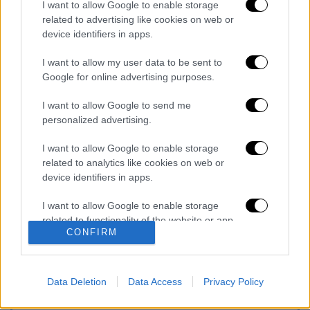
I want to allow Google to enable storage
Διαβάστε περισσότερα στο
related to advertising like cookies on web or
athensmagazine.gr
device identifiers in apps.
Διαβάστε ακόμη
I want to allow my user data to be sent to
Google for online advertising purposes.
Τα «γεράκια» της Ψάθας: Έσωσαν από τη
μεγάλη φωτιά τη γειτονιά που κάποτε τους
I want to allow Google to send me
έδιωχνε - «Πέρασε όλη η ζωή μπροστά μου»
personalized advertising.
Κυνήγι χρόνου στα λεωφορεία: Οδηγοί
I want to allow Google to enable storage
καταγγέλλουν δρομολόγια που δεν
related to analytics like cookies on web or
βγαίνουν και προειδοποιούν για κινδύνους
device identifiers in apps.
Σοκ στο Μεξικό: Influencer εκτελέστηκε σε
I want to allow Google to enable storage
ζωντανή μετάδοση - Τον πυροβόλησαν στο
related to functionality of the website or app.
κεφάλι
CONFIRM
I want to allow Google to enable storage
Παιδιά ζούσαν για μέρες με τη νεκρή
related to personalization.
μητέρα τους και τον πρώην της: Η
μυστηριώδης υπόθεση και το livestream
Data Deletion
Data Access
Privacy Policy
λίγο πριν
I want to allow Google to enable storage
related to security, including authentication