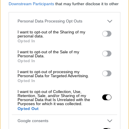
Downstream Participants
that may further disclose it to other
third parties.
Προσθέστε το ΕΘΝΟΣ στη Google
Please note that this website/app uses one or more Google
Personal Data Processing Opt Outs
services and may gather and store information including but
not limited to your visit or usage behaviour. You may click to
I want to opt-out of the Sharing of my
Το τελευταίο διάστημα ακούμε όλο και για
personal data.
grant or deny consent to Google and its third-party tags to
περισσότερους ξαφνικούς θανάτους που
Opted In
use your data for below specified purposes in below Google
σοκάρουν το
Πανελλήνιο
! Το 2025 μπήκε
consent section.
I want to opt-out of the Sale of my
όπως ακριβώς μας άφησε το 2024, το οποίο
Personal Data.
Opted In
στο φινάλε τους έκρυβε αρκετές
δυσάρεστες ειδήσεις.
I want to opt-out of processing my
Personal Data for Targeted Advertising.
Opted In
Και αν νόμιζε κανείς πως οι
θάνατοι
και
ειδικά νέων ανθρώπων θα έμεναν πίσω στο
I want to opt-out of Collection, Use,
Retention, Sale, and/or Sharing of my
παλιό έτος κάνει λάθος! Τι και αν μετράμε
Personal Data that Is Unrelated with the
Purposes for which it was collected.
λίγες περισσότερες από 60 μέρες στο 2025,
Opted Out
οι θάνατοι που έχουν σοκάρει το Πανελλήνιο
είναι αρκετοί!
Google consents