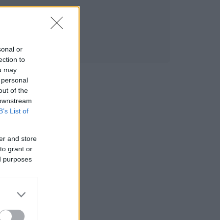
sonal or
ection to
ou may
 personal
out of the
 downstream
B’s List of
er and store
to grant or
ed purposes