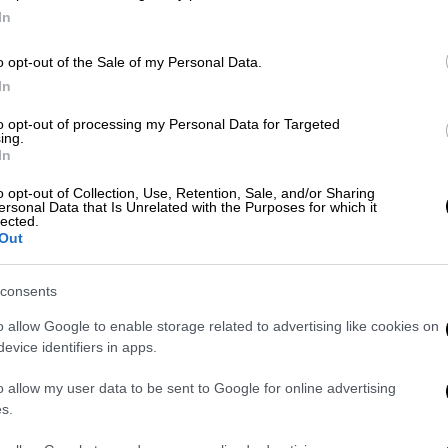
In
o opt-out of the Sale of my Personal Data.
 το ΕΘΝΟΣ στη Google
In
 πάρεις τα μάτια σου από την οθόνη...
to opt-out of processing my Personal Data for Targeted
ing.
ρα που στριμάρει στο ERTflix και μπορείς
In
nshouse.gr
o opt-out of Collection, Use, Retention, Sale, and/or Sharing
ersonal Data that Is Unrelated with the Purposes for which it
lected.
Out
. Το ΕΘΝΟΣ θα παρεμβαίνει και τα προσβλητικά σχόλια θα
consents
o allow Google to enable storage related to advertising like cookies on
evice identifiers in apps.
o allow my user data to be sent to Google for online advertising
s.