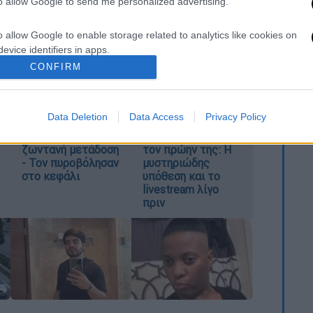
to allow Google to send me personalized advertising.
καταχώρηση
o allow Google to enable storage related to analytics like cookies on
evice identifiers in apps.
CONFIRM
o allow Google to enable storage related to functionality of the website
Σοκ στο Μεξικό:
Παιδιά ζούσαν για
Data Deletion
Data Access
Privacy Policy
Influencer
μέρες με τη νεκρή
o allow Google to enable storage related to personalization.
εκτελέστηκε σε
μητέρα τους και
ζωντανή μετάδοση
τον πρώην της: Η
o allow Google to enable storage related to security, including
- Τον πυροβόλησαν
μυστηριώδης
cation functionality and fraud prevention, and other user protection.
στο κεφάλι
υπόθεση και το
livestream λίγο
πριν