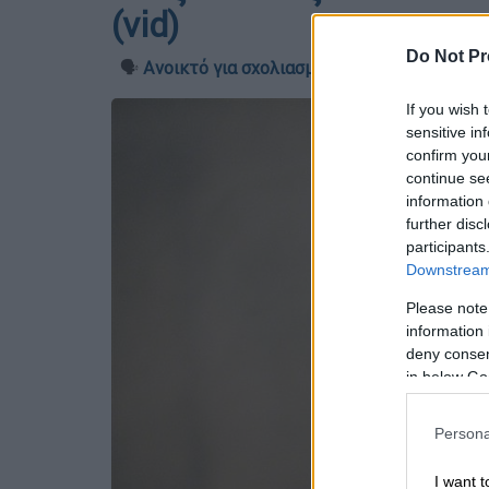
(vid)
Do Not Pr
🗣️
Ανοικτό για σχολιασμό
If you wish 
sensitive in
confirm you
continue se
information 
further disc
participants
Downstream 
Please note
information 
deny consent
in below Go
Persona
I want t