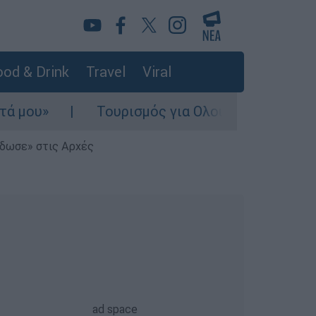
od & Drink
Travel
Viral
υ»
Τουρισμός για Ολους 2026-2027: Τα SO
έδωσε» στις Αρχές