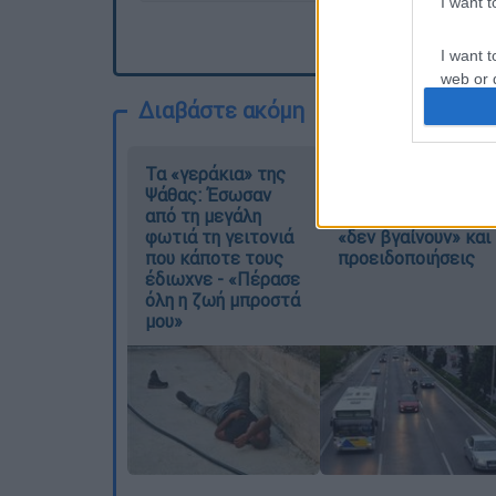
I want 
I want t
web or d
Διαβάστε ακόμη
I want t
or app.
Τα «γεράκια» της
Κυνήγι χρόνου στα
Ψάθας: Έσωσαν
λεωφορεία:
I want t
από τη μεγάλη
Δρομολόγια που
φωτιά τη γειτονιά
«δεν βγαίνουν» και
I want t
που κάποτε τους
προειδοποιήσεις
authenti
έδιωχνε - «Πέρασε
όλη η ζωή μπροστά
μου»