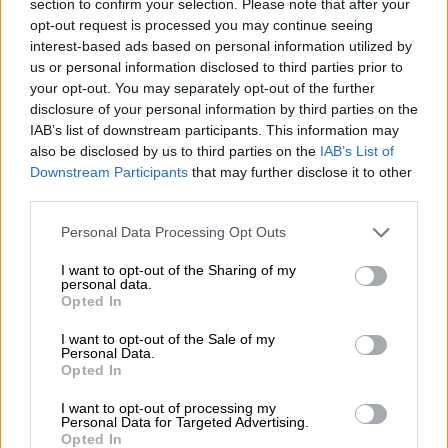
section to confirm your selection. Please note that after your
στην εκπομπή, Μεσημέρι με τον Γιώργο
opt-out request is processed you may continue seeing
Λιάγκα. Με την εκπομπή ωστόσο, να
interest-based ads based on personal information utilized by
us or personal information disclosed to third parties prior to
πηγαίνει από το κακό στο χειρότερο τόσο
your opt-out. You may separately opt-out of the further
εξαιτίας της τηλεθέασης, όσο και της
disclosure of your personal information by third parties on the
ομάδας που δεν κατάφερε να δέσει και
IAB’s list of downstream participants. This information may
έκαναν πολλά λάθη, επέστρεψε στο Happy
also be disclosed by us to third parties on the
IAB’s List of
Downstream Participants
that may further disclose it to other
Day μετά από ένα χρόνο.
third parties.
«Ήταν οικονομικό το ζήτημα, ξεκάθαρα. Είχα
Please note that this website/app uses one or more Google
Personal Data Processing Opt Outs
κάποια οικονομικά θέματα τα οποία έπρεπε
services and may gather and store information including but
να λύσω. Η προσφορά του ΣΚΑΪ ήταν
not limited to your visit or usage behaviour. You may click to
I want to opt-out of the Sharing of my
personal data.
grant or deny consent to Google and its third-party tags to
διπλάσια, δεν ήταν δηλαδή πάρε 100 ευρώ
Opted In
use your data for below specified purposes in below Google
παραπάνω. Έχει σημασία αυτό, γιατί στη
consent section.
I want to opt-out of the Sale of my
δουλειά που κάνουμε, ωραία είναι η παρέα
Personal Data.
Opted In
και η καλή ατμόσφαιρα, αλλά πρέπει να
επιβιώσουμε. Εγώ από αυτό ζω, δεν έχω
I want to opt-out of processing my
Personal Data for Targeted Advertising.
δέκα επιχειρήσεις», είχε πει ο Δημήτρης
Opted In