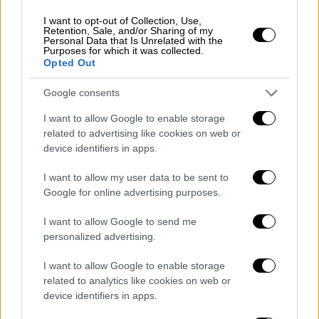
Παπανώτας για το λόγο που είχε
αποχωρήσει από τον ALPHA.
I want to opt-out of Collection, Use,
Retention, Sale, and/or Sharing of my
Personal Data that Is Unrelated with the
Ο θάνατος της πρώην συντρόφου του
Purposes for which it was collected.
Opted Out
Ο λόγος για τη Νανά Καραγιάννη, που άφησε
Google consents
την τελευταία της πνοή μετά από πολύχρονη
μάχη της με την νευρική ανορεξία (δείτε
I want to allow Google to enable storage
related to advertising like cookies on web or
συγκλονιστική εξομολόγηση για τα όσα
device identifiers in apps.
βίωνε καθημερινά).
I want to allow my user data to be sent to
Σε μια πρόσφατη συνέντευξη στον Θέμη
Google for online advertising purposes.
Γεωργαντά μιλήσατε για μία κόρη γιατρού με
την οποία είχατε σχέση, στα σχόλια όμως
I want to allow Google to send me
personalized advertising.
διάβασα έναν να λέει “σιγά μην ήταν κόρη…”
I want to allow Google to enable storage
Ήταν ένας ακόμα ηλίθιος ανάμεσα στους
related to analytics like cookies on web or
χιλιάδες. Δεν θα είχα πρόβλημα να το πω αν
device identifiers in apps.
ήταν γκόμενος, δεν μασάω. Όποιος νομίζει