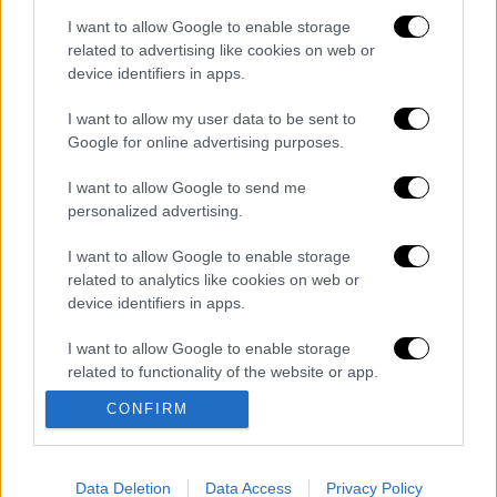
I want to allow Google to enable storage
related to advertising like cookies on web or
device identifiers in apps.
καταχώρηση
I want to allow my user data to be sent to
Google for online advertising purposes.
Διαβάστε ακόμη
I want to allow Google to send me
Σοκαριστικό βίντεο από το τροχαίο στις
personalized advertising.
Σέρρες που σκοτώθηκαν μητέρα και γιος:
Το ΙΧ πέφτει πάνω στο φορτηγό
I want to allow Google to enable storage
related to analytics like cookies on web or
Νέα κλιμάκωση: Η Μόσχα δείχνει «άμεση
εμπλοκή» του ΝΑΤΟ σε επιθέσεις σε
device identifiers in apps.
ρωσικό έδαφος - Τα ονόματα και ο
«εγκέφαλος»
I want to allow Google to enable storage
related to functionality of the website or app.
«Χρειάζομαι βοήθεια»: Η πρώτη δήλωση
του Πέρεζ Χίλτον μετά τον live
CONFIRM
αυτοτραυματισμό στο TikTok
I want to allow Google to enable storage
related to personalization.
«Εσένα σ’ αρέσει αυτό;»: Η αντίδραση της
Ιουλίας Καλλιμάνη όταν της πέταξαν
I want to allow Google to enable storage
Data Deletion
Data Access
Privacy Policy