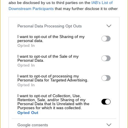
also be disclosed by us to third parties on the
IAB’s List of
Προσθέστε το ΕΘΝΟΣ στη Google
Downstream Participants
that may further disclose it to other
third parties.
Στην αντίπερα όχθη περίπου 240.000
Please note that this website/app uses one or more Google
εργαζόμενοι λαμβάνουν έως 500 ευρώ
Personal Data Processing Opt Outs
services and may gather and store information including but
μηνιαίως...
not limited to your visit or usage behaviour. You may click to
I want to opt-out of the Sharing of my
εξέλιξη του κατώτατου μισθού στην Ελλάδα
personal data.
grant or deny consent to Google and its third-party tags to
Opted In
είναι μια… πονεμένη ιστορία. Διαβάστε
use your data for below specified purposes in below Google
consent section.
περισσότερα μ' ένα κλικ στο
menshouse.gr
I want to opt-out of the Sale of my
Personal Data.
Opted In
I want to opt-out of processing my
Personal Data for Targeted Advertising.
Τα σχολιά σας δημοσιεύονται άμεσα με δική σας ευθύνη. Το
ΕΘΝΟΣ θα παρεμβαίνει και τα προσβλητικά σχόλια θα
Opted In
διαγράφονται
I want to opt-out of Collection, Use,
Retention, Sale, and/or Sharing of my
Personal Data that Is Unrelated with the
Purposes for which it was collected.
Opted Out
Google consents