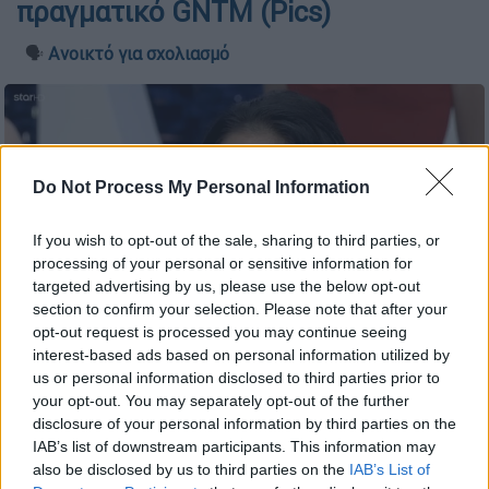
πραγματικό GNTM (Pics)
🗣️
Ανοικτό για σχολιασμό
Do Not Process My Personal Information
If you wish to opt-out of the sale, sharing to third parties, or
processing of your personal or sensitive information for
targeted advertising by us, please use the below opt-out
section to confirm your selection. Please note that after your
opt-out request is processed you may continue seeing
interest-based ads based on personal information utilized by
Προσθέστε το ΕΘΝΟΣ στη Google
us or personal information disclosed to third parties prior to
your opt-out. You may separately opt-out of the further
disclosure of your personal information by third parties on the
Πέρασαν ήδη επτά χρόνια από τότε που
IAB’s list of downstream participants. This information may
η Άννα Αμανατίδου εισέβαλε δυναμικά στο
also be disclosed by us to third parties on the
IAB’s List of