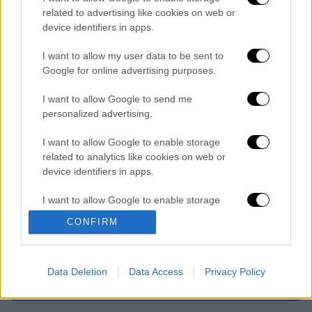
related to advertising like cookies on web or
device identifiers in apps.
Διαβάστε ακόμη
I want to allow my user data to be sent to
Επιστήμονες ανακάλυψαν τον τέταρτο
Google for online advertising purposes.
γνωστό τύπο μεταδοτικού καρκίνου στον
κόσμο
I want to allow Google to send me
personalized advertising.
Μουντιάλ 2026: «Θα ανατινάξω τον Μέσι με
τέσσερις βόμβες» - Οι τρομοκρατικές
I want to allow Google to enable storage
απειλές που ερεύνησε το FBI
related to analytics like cookies on web or
device identifiers in apps.
Φρίκη στην Κρήτη: Τουρίστας μπήκε σε
κατάστημα και ρώτησε πόσο «κοστίζει»
I want to allow Google to enable storage
ανήλικο κορίτσι για να ασελγήσει πάνω του
related to functionality of the website or app.
CONFIRM
Marfin: «Δεν έχω καμία σχέση με την
I want to allow Google to enable storage
επίθεση» λέει η 46χρονη - Τι αποκάλυψε
related to personalization.
στους αστυνομικούς
Data Deletion
Data Access
Privacy Policy
I want to allow Google to enable storage
related to security, including authentication