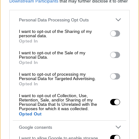
ελληνικό τηλεοπτικό τοπίο μέσα από τη
Downstream Participants
that may further disclose it to other
συμμετοχή της στον πρώτο κύκλο
third parties.
του GNTM...
Please note that this website/app uses one or more Google
Personal Data Processing Opt Outs
services and may gather and store information including but
Δείτε πώς είναι σήμερα μ' ένα κλικ στο
not limited to your visit or usage behaviour. You may click to
I want to opt-out of the Sharing of my
personal data.
dailymedia.com.gr
grant or deny consent to Google and its third-party tags to
Opted In
use your data for below specified purposes in below Google
consent section.
I want to opt-out of the Sale of my
Personal Data.
Opted In
Τα σχολιά σας δημοσιεύονται άμεσα με δική σας ευθύνη. Το
ΕΘΝΟΣ θα παρεμβαίνει και τα προσβλητικά σχόλια θα
διαγράφονται
I want to opt-out of processing my
Personal Data for Targeted Advertising.
Opted In
I want to opt-out of Collection, Use,
Retention, Sale, and/or Sharing of my
Personal Data that Is Unrelated with the
Purposes for which it was collected.
Opted Out
Google consents
καταχώρηση
I want to allow Google to enable storage