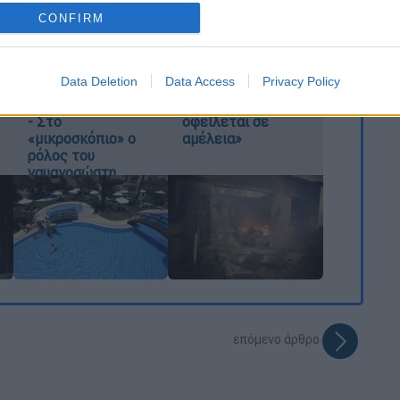
o allow Google to enable storage related to analytics like cookies on
CONFIRM
evice identifiers in apps.
Στον εισαγγελέα ο
Τουρνάς: Πάνω
ιδιοκτήτης του
από 400 πυρκαγιές
o allow Google to enable storage related to functionality of the website
beach bar για τον
σε 10 ημέρες - «Το
Data Deletion
Data Access
Privacy Policy
θάνατο του
90% των
4χρονου στην Πάρο
πυρκαγιών
- Στο
οφείλεται σε
o allow Google to enable storage related to personalization.
«μικροσκόπιο» ο
αμέλεια»
ρόλος του
o allow Google to enable storage related to security, including
ναυαγοσώστη
cation functionality and fraud prevention, and other user protection.
επόμενο άρθρο