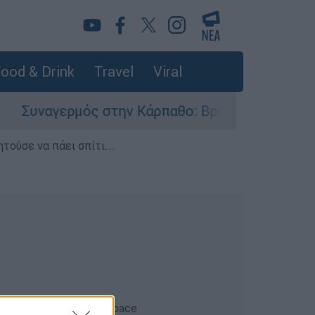
ood & Drink
Travel
Viral
υναγερμός στην Κάρπαθο: Βρέθηκαν παλιά πυρομ
τούσε να πάει σπίτι...