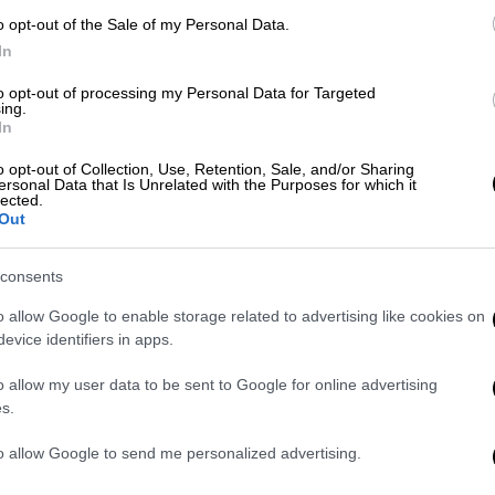
o opt-out of the Sale of my Personal Data.
In
to opt-out of processing my Personal Data for Targeted
ing.
In
o opt-out of Collection, Use, Retention, Sale, and/or Sharing
ersonal Data that Is Unrelated with the Purposes for which it
lected.
 το ΕΘΝΟΣ στη Google
Out
α για τον τέταρτο κύκλο της σειράς του
consents
ριαλ
συγκέντρωσε και σας παρουσιάζει κατ’
o allow Google to enable storage related to advertising like cookies on
τιγμές και σκηνές που θα δείτε μέχρι το
evice identifiers in apps.
ς, τραγωδίες και εκδίκηση είναι μερικές
 όσα θα δείτε.
o allow my user data to be sent to Google for online advertising
s.
y.gr
to allow Google to send me personalized advertising.