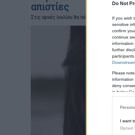
Do Not Pr
απιστίες
Στις αρχές Ιουλίου θα πέσει η αυλαία για τον 
If you wish 
sensitive in
confirm you
continue se
information 
further disc
participants
Downstream 
Please note
information 
deny consent
in below Go
Persona
I want t
Opted 