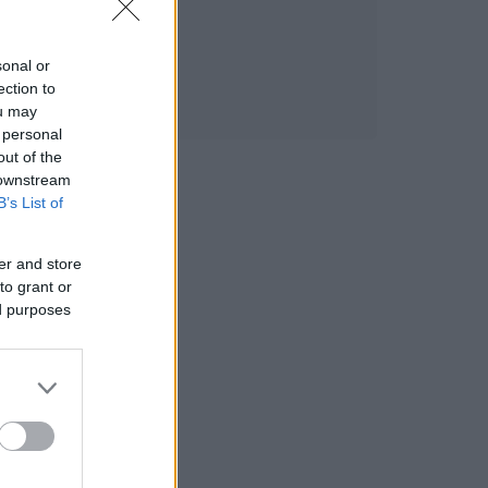
sonal or
ection to
ou may
 personal
out of the
 downstream
B’s List of
er and store
to grant or
ed purposes