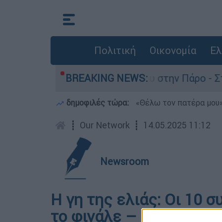
Πολιτική
Οικονομία
Ελ
r για τον θάνατο του 4χρονου στην Πάρο - Στο 
BREAKING NEWS:
δημοφιλές τώρα:
«Θέλω τον πατέρα μου»:
┋
Our Network
┋
14.05.2025 11:12
Newsroom
Η γη της ελιάς: Οι 10 
το φινάλε – Θάνατος πα