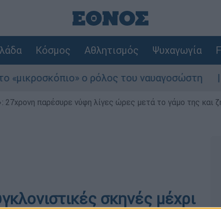
λάδα
Κόσμος
Αθλητισμός
Ψυχαγωγία
F
«μικροσκόπιο» ο ρόλος του ναυαγοσώστη
Σ
 27χρονη παρέσυρε νύφη λίγες ώρες μετά το γάμο της και ζη
συγκλονιστικές σκηνές μέχρι
ιδιών, χωρισμοί και