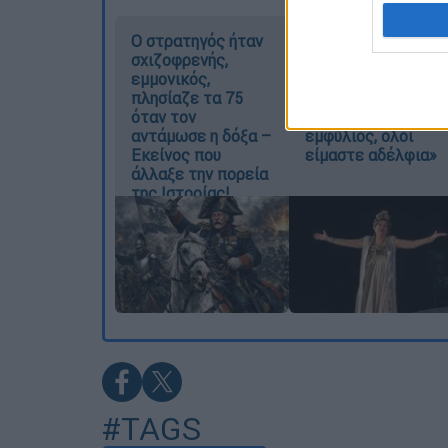
I want t
web or d
O στρατηγός ήταν
Ελισάβετ
σχιζοφρενής,
Κωνσταντινίδου
I want t
εμμονικός,
στο ethnos.gr:
or app.
πλησίαζε τα 75
«Κάθε πόλεμος
όταν τον
είναι ένας
αντάμωσε η δόξα –
εμφύλιος, όλοι
I want t
Εκείνος που
είμαστε αδέλφια»
άλλαξε την πορεία
I want t
της Ιστορίας!
authenti
#TAGS