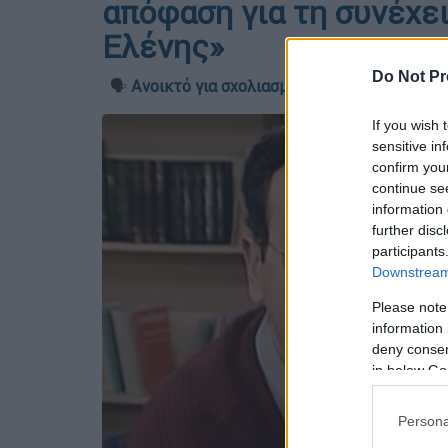
απόφαση για τη συνέχε
Ελένης»
Do Not Pr
🗣️
Ανοικτό για σχολιασμό
If you wish 
sensitive in
confirm you
continue se
information 
further disc
participants
Downstream 
Please note
information 
deny consent
in below Go
Persona