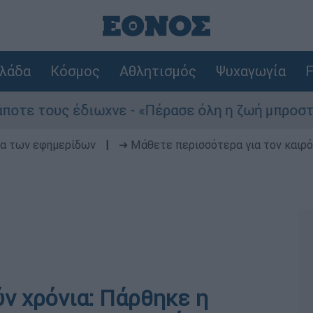
λάδα
Κόσμος
Αθλητισμός
Ψυχαγωγία
F
τε τους έδιωχνε - «Πέρασε όλη η ζωή μπροστά μ
δα των εφημερίδων
|
➔ Μάθετε περισσότερα για τον καιρό
ν χρόνια: Πάρθηκε η