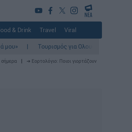
ood & Drink
Travel
Viral
ου»
Τουρισμός για Ολους 2026-2027: Τα S
 σήμερα
|
➔ Εορτολόγιο: Ποιοι γιορτάζουν