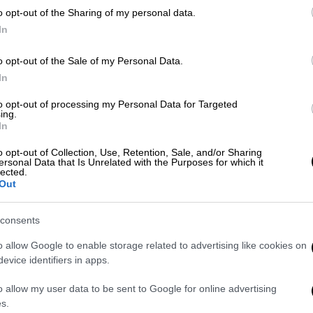
o opt-out of the Sharing of my personal data.
In
o opt-out of the Sale of my Personal Data.
 το ΕΘΝΟΣ στη Google
In
 Dark, στην οποία ξεκαθαρίζει το τοπίο
to opt-out of processing my Personal Data for Targeted
ing.
ς αλλά κυρίως την παραφιλολογία γύρω από
In
ίνου κι Ελένης»...
o opt-out of Collection, Use, Retention, Sale, and/or Sharing
ersonal Data that Is Unrelated with the Purposes for which it
το
dailymedia.com.gr
lected.
Out
consents
. Το ΕΘΝΟΣ θα παρεμβαίνει και τα προσβλητικά σχόλια θα
o allow Google to enable storage related to advertising like cookies on
evice identifiers in apps.
o allow my user data to be sent to Google for online advertising
s.