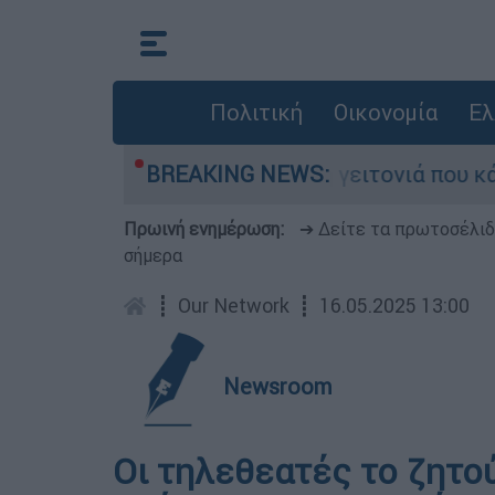
Πολιτική
Οικονομία
Ελ
ωσαν από τη μεγάλη φωτιά τη γειτονιά που κάπο
BREAKING NEWS:
Πρωινή ενημέρωση:
➔ Δείτε τα πρωτοσέλι
σήμερα
┋
Our Network
┋
16.05.2025 13:00
Newsroom
Οι τηλεθεατές το ζητού