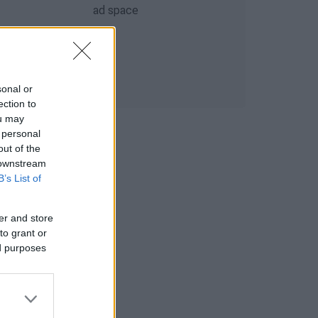
sonal or
ection to
ou may
 personal
out of the
 downstream
B’s List of
er and store
to grant or
ed purposes