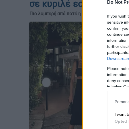
σε κυριλέ εστιατόριο 
Do Not Pr
Πιο λαμπερή από ποτέ η παρουσιάστρια του Me
If you wish 
sensitive in
confirm you
continue se
information 
further disc
participants
Downstream 
Please note
information 
deny consent
in below Go
Persona
I want t
Opted 