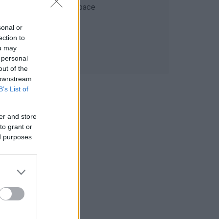
sonal or
ection to
ou may
 personal
out of the
 downstream
B’s List of
er and store
to grant or
ed purposes