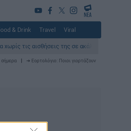
ood & Drink
Travel
Viral
ίς τις αισθήσεις της σε ακάλυπτο πολυκατοικί
 σήμερα
|
➔ Εορτολόγιο: Ποιοι γιορτάζουν