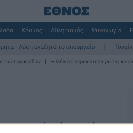
λάδα
Κόσμος
Αθλητισμός
Ψυχαγωγία
F
- Λύση αναζητά το υπουργείο
Γυναίκα χωρ
δα των εφημερίδων
|
➔ Μάθετε περισσότερα για τον καιρό
πιχειρηματία σύντροφό της