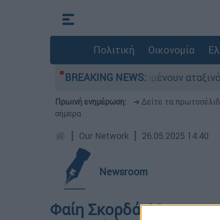
Πολιτική
Οικονομία
Ελ
: Χιλιάδες αυτοκίνητα παραμένουν αταξινόμητα 
BREAKING NEWS:
Πρωινή ενημέρωση:
➔ Δείτε τα πρωτοσέλι
σήμερα
┋
Our Network
┋
26.05.2025 14:40
Newsroom
Φαίη Σκορδά: Με τον ε