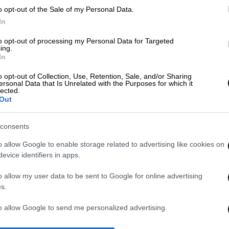
o opt-out of the Sale of my Personal Data.
In
to opt-out of processing my Personal Data for Targeted
ing.
In
o opt-out of Collection, Use, Retention, Sale, and/or Sharing
ersonal Data that Is Unrelated with the Purposes for which it
 το ΕΘΝΟΣ στη Google
lected.
Out
ό λίγο καιρό, μέσα από το Youweekly.gr, η
consents
ταία δυο χρόνια. Η γνωστή παρουσιάστρια
 της ζωή και να την κρατά μακριά από τα
o allow Google to enable storage related to advertising like cookies on
evice identifiers in apps.
ι βλέπεις δεν σημαίνει πως δεν υπάρχει
o allow my user data to be sent to Google for online advertising
s.
y.gr
to allow Google to send me personalized advertising.