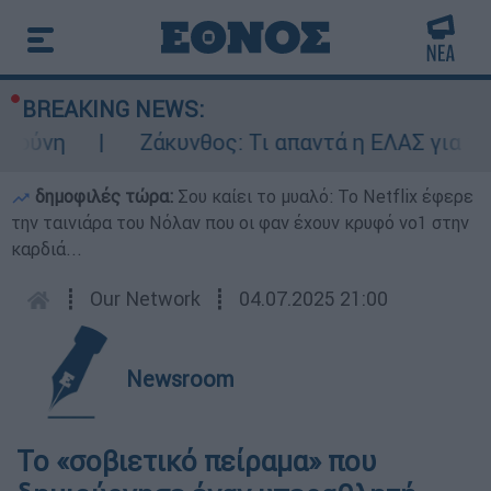
BREAKING NEWS:
πούνη
Ζάκυνθος: Τι απαντά η ΕΛΑΣ για του
δημοφιλές τώρα:
Σου καίει το μυαλό: Το Netflix έφερε
την ταινιάρα του Νόλαν που οι φαν έχουν κρυφό νο1 στην
καρδιά...
┋
Our Network
┋
04.07.2025 21:00
Newsroom
Το «σοβιετικό πείραμα» που