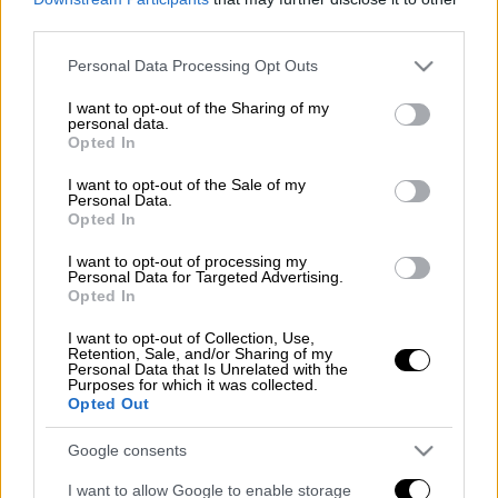
Ένας σύγχρονος Ηρακλής μιας υπερφυσικής
third parties.
εποχής.
Please note that this website/app uses one or more Google
Personal Data Processing Opt Outs
services and may gather and store information including but
Διαβάστε περισσότερα μ' ένα κλικ στο
not limited to your visit or usage behaviour. You may click to
I want to opt-out of the Sharing of my
belikeyou.gr
personal data.
grant or deny consent to Google and its third-party tags to
Opted In
use your data for below specified purposes in below Google
consent section.
I want to opt-out of the Sale of my
Personal Data.
Τα σχολιά σας δημοσιεύονται άμεσα με δική σας ευθύνη. Το
Opted In
ΕΘΝΟΣ θα παρεμβαίνει και τα προσβλητικά σχόλια θα
διαγράφονται
I want to opt-out of processing my
Personal Data for Targeted Advertising.
Opted In
I want to opt-out of Collection, Use,
Retention, Sale, and/or Sharing of my
Personal Data that Is Unrelated with the
Purposes for which it was collected.
Opted Out
Google consents
καταχώρηση
I want to allow Google to enable storage