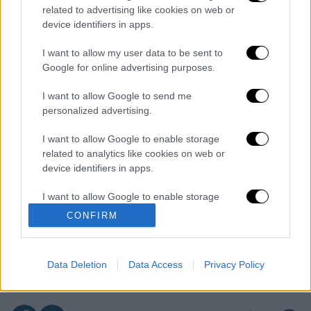
related to advertising like cookies on web or
device identifiers in apps.
Διαβάστε ακόμη
I want to allow my user data to be sent to
Βοιωτία: Κλείνει το αιολικό πάρκο από
Google for online advertising purposes.
όπου ξεκίνησε η φωτιά - Στο στόχαστρο
όλα τα έργα του συλληφθέντα δημάρχου
I want to allow Google to send me
personalized advertising.
Σοκαριστικό βίντεο από το τροχαίο στις
Σέρρες που σκοτώθηκαν μητέρα και γιος:
Το ΙΧ πέφτει πάνω στο φορτηγό
I want to allow Google to enable storage
related to analytics like cookies on web or
device identifiers in apps.
Ο Ερυθρός Σταυρός έσβησε βίντεο για το
προσφυγικό ταξίδι του 26χρονου
κατηγορούμενου για τη δολοφονία της
I want to allow Google to enable storage
Ελίζαμπεθ
related to functionality of the website or app.
CONFIRM
Νέα κλιμάκωση: Η Μόσχα δείχνει «άμεση
I want to allow Google to enable storage
εμπλοκή» του ΝΑΤΟ σε επιθέσεις σε
ρωσικό έδαφος - Τα ονόματα και ο
related to personalization.
«εγκέφαλος»
Data Deletion
Data Access
Privacy Policy
I want to allow Google to enable storage
related to security, including authentication