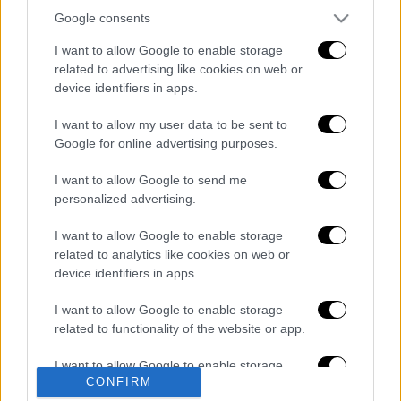
Google consents
I want to allow Google to enable storage
related to advertising like cookies on web or
device identifiers in apps.
I want to allow my user data to be sent to
καταχώρηση
Google for online advertising purposes.
I want to allow Google to send me
Διαβάστε ακόμη
personalized advertising.
I want to allow Google to enable storage
Συγκλονιστικά βίντεο: Η στιγμή που
σεισμός 7,4 Ρίχτερ χτυπά την Κολομβία -
related to analytics like cookies on web or
Πανικός στους δρόμους
device identifiers in apps.
I want to allow Google to enable storage
Πέθανε σε ηλικία 87 ετών ο σπουδαίος
συγγραφέας και φιλόσοφος, Στέλιος
related to functionality of the website or app.
Ράμφος
I want to allow Google to enable storage
CONFIRM
related to personalization.
«Ο πνιγμός είναι αθόρυβος»:
Ναυαγοσώστης εξηγεί πώς σε ελάχιστα