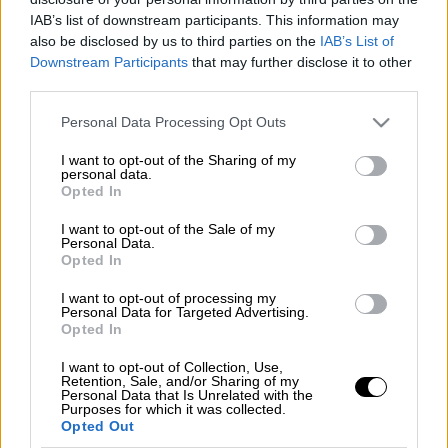
Το μεσογειακό, «ζεστό», γεμάτο ποιοτικές
IAB’s list of downstream participants. This information may
also be disclosed by us to third parties on the
IAB’s List of
πρώτες ύλες και ποσότητα -για την Ελλάδα
Downstream Participants
that may further disclose it to other
μιλάμε-, φαγητό των πανέμορφων νησιών
third parties.
μας, όπου κάθε ένα από αυτά, κυριολεκτικά
Please note that this website/app uses one or more Google
όμως κάθε ένα, έχει το δικό του
Personal Data Processing Opt Outs
services and may gather and store information including but
χαρακτηριστικό έδεσμα, αποτέλεσμα των
not limited to your visit or usage behaviour. You may click to
I want to opt-out of the Sharing of my
εκάστοτε προϊόντων που παράγει ο τόπος.
personal data.
grant or deny consent to Google and its third-party tags to
Opted In
use your data for below specified purposes in below Google
Ποια τρία ελληνικά νησία έχουν το τοπ
consent section.
I want to opt-out of the Sale of my
φαγητό σύμφωνα με τους ξένους;
Personal Data.
Opted In
Το belikeyou.gr έχει την αναλυτική λίστα
I want to opt-out of processing my
Personal Data for Targeted Advertising.
Opted In
I want to opt-out of Collection, Use,
Τα σχολιά σας δημοσιεύονται άμεσα με δική σας ευθύνη. Το
Retention, Sale, and/or Sharing of my
ΕΘΝΟΣ θα παρεμβαίνει και τα προσβλητικά σχόλια θα
Personal Data that Is Unrelated with the
διαγράφονται
Purposes for which it was collected.
Opted Out