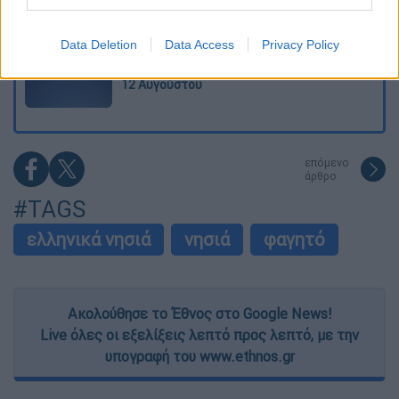
δευτερόλεπτα ένα παιδί μπορεί να
I want to allow Google to enable storage
κινδυνεύσει - Σοκαριστικό βίντεο από μια
related to security, including authentication
«βάρδια» του
Data Deletion
Data Access
Privacy Policy
Περσείδες και ολική έκλειψη Ηλίου: Δύο
functionality and fraud prevention, and other
εντυπωσιακά φαινόμενα στον ουρανό στις
user protection.
12 Αυγούστου
επόμενο
άρθρο
#TAGS
ελληνικά νησιά
νησιά
φαγητό
Ακολούθησε το Έθνος στο Google News!
Live όλες οι εξελίξεις λεπτό προς λεπτό, με την
υπογραφή του www.ethnos.gr