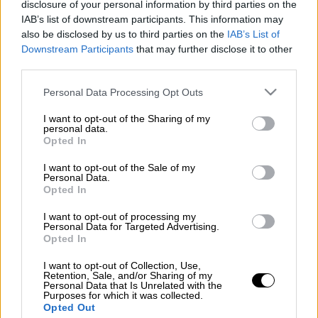
disclosure of your personal information by third parties on the
IAB’s list of downstream participants. This information may
Ο Γιούρκας Σεϊταρίδης πλησιάζει στο κανάλι
also be disclosed by us to third parties on the
IAB’s List of
του Φαλήρου...
Downstream Participants
that may further disclose it to other
third parties.
O πρωταθλητής Ευρώπης του 2004 και
Please note that this website/app uses one or more Google
πρώην παίκτης του Παναθηναϊκού
Personal Data Processing Opt Outs
services and may gather and store information including but
ετοιμάζεται για... απόβαση στο κανάλι του
not limited to your visit or usage behaviour. You may click to
I want to opt-out of the Sharing of my
Γιάννη Αλαφούζου.
personal data.
grant or deny consent to Google and its third-party tags to
Opted In
use your data for below specified purposes in below Google
Τι αναμένεται να κάνει εκεί;
consent section.
I want to opt-out of the Sale of my
Personal Data.
Το dailymedia.com.gr έχει το
Opted In
πλήρες ρεπορτάζ
I want to opt-out of processing my
Personal Data for Targeted Advertising.
Opted In
I want to opt-out of Collection, Use,
Retention, Sale, and/or Sharing of my
Τα σχολιά σας δημοσιεύονται άμεσα με δική σας ευθύνη. Το
Personal Data that Is Unrelated with the
ΕΘΝΟΣ θα παρεμβαίνει και τα προσβλητικά σχόλια θα
Purposes for which it was collected.
διαγράφονται
Opted Out