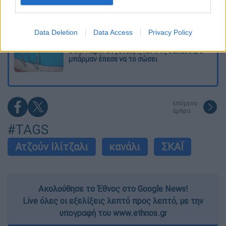
Νέα αποχώρηση από το κόμμα Καρυστιανού:
Καταγγελίες Μπρουτζάκη για «αυθαιρεσία,
I want to allow Google to enable storage
φίμωση και δολοφονία χαρακτήρων»
related to security, including authentication
Data Deletion
Data Access
Privacy Policy
functionality and fraud prevention, and other
Πώς πνίγηκε το 4χρονο παιδί σε πισίνα
user protection.
στην Πάρο: Οι γονείς ήταν στη θάλασσα, ο
μπάρμαν έπεσε να το σώσει
επόμενο
άρθρο
#TAGS
Ατζούν Ιλίτζαλι
κανάλι
ΣΚΑΪ
Ακολούθησε το Έθνος στο Google News!
Live όλες οι εξελίξεις λεπτό προς λεπτό, με την
υπογραφή του www.ethnos.gr