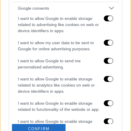
Google consents
I want to allow Google to enable storage
related to advertising like cookies on web or
device identifiers in apps.
I want to allow my user data to be sent to
Google for online advertising purposes.
καταχώρηση
I want to allow Google to send me
personalized advertising.
Διαβάστε ακόμη
I want to allow Google to enable storage
Συνελήφθησαν δύο μέλη μαφίας στο
related to analytics like cookies on web or
Παλαιό Φάληρο - Οι εκβιασμοί, οι
device identifiers in apps.
ξυλοδαρμοί και τα προσωνύμια «πίτμπουλ»
και «μπουλντόγκ»
I want to allow Google to enable storage
Βίντεο-σοκ από το μακελειό σε σχολείο
related to functionality of the website or app.
στην Ταϊλάνδη: Η στιγμή που ο 14χρονος
ανοίγει πυρ - Στους 9 ανέβηκαν οι νεκροί
I want to allow Google to enable storage
related to personalization.
CONFIRM