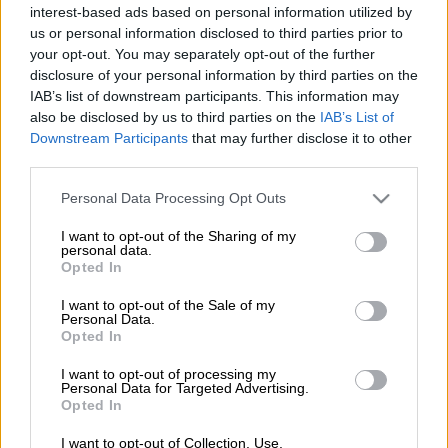
interest-based ads based on personal information utilized by
us or personal information disclosed to third parties prior to
your opt-out. You may separately opt-out of the further
disclosure of your personal information by third parties on the
IAB’s list of downstream participants. This information may
also be disclosed by us to third parties on the
IAB’s List of
Προσθέστε το ΕΘΝΟΣ στη Google
Downstream Participants
that may further disclose it to other
third parties.
Αυτή η ιστορία διαθέτει όλα τα υλικά
Please note that this website/app uses one or more Google
Personal Data Processing Opt Outs
έμπνευσης για σεναριογράφους και
services and may gather and store information including but
σκηνοθέτες, καθώς περιλαμβάνει μυστήριο,
not limited to your visit or usage behaviour. You may click to
I want to opt-out of the Sharing of my
personal data.
grant or deny consent to Google and its third-party tags to
σασπένς, έναν γοητευτικό (αντί)ήρωα και
Opted In
use your data for below specified purposes in below Google
ανατροπές.
consent section.
I want to opt-out of the Sale of my
Personal Data.
Δεν θα μας έκανε καμία εντύπωση αν γινόταν
Opted In
βιβλίο, ντοκιμαντέρ ή ταινία — μάλιστα, μας
I want to opt-out of processing my
εκπλήσσει που δεν έχει συμβεί ακόμα.
Personal Data for Targeted Advertising.
Opted In
Πρόκειται άλλωστε για τη μοναδική άλυτη
υπόθεση αεροπειρατείας στην ιστορία των
I want to opt-out of Collection, Use,