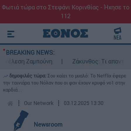
Φωτιά τώρα στο Στεφάνι Κορινθίας - Ήχησε το
112
BREAKING NEWS:
κτέλεση Ζαμπούνη
Ζάκυνθος: Τι απαντά η 
δημοφιλές τώρα:
Σου καίει το μυαλό: Το Netflix έφερε
την ταινιάρα του Νόλαν που οι φαν έχουν κρυφό νο1 στην
καρδιά...
┋
Our Network
┋
03.12.2025 13:30
Newsroom