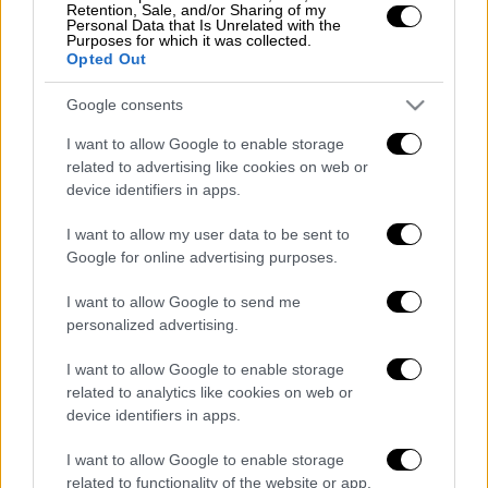
Retention, Sale, and/or Sharing of my
αμερικανικών αερομεταφορών.
Personal Data that Is Unrelated with the
Purposes for which it was collected.
Διαβάστε εδώ τι συνέβη
Opted Out
Google consents
I want to allow Google to enable storage
Τα σχολιά σας δημοσιεύονται άμεσα με δική σας ευθύνη. Το
related to advertising like cookies on web or
ΕΘΝΟΣ θα παρεμβαίνει και τα προσβλητικά σχόλια θα
διαγράφονται
device identifiers in apps.
I want to allow my user data to be sent to
Google for online advertising purposes.
I want to allow Google to send me
personalized advertising.
I want to allow Google to enable storage
related to analytics like cookies on web or
καταχώρηση
device identifiers in apps.
I want to allow Google to enable storage
Διαβάστε ακόμη
related to functionality of the website or app.