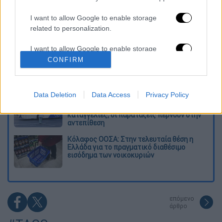
Δημιούργησαν με AI νέους ιούς μέσα σε
I want to allow Google to enable storage
λίγες ώρες - Γιατί προβληματίζονται οι
related to personalization.
επιστήμονες
I want to allow Google to enable storage
Σαν το τρομακτικό It: 15χρονο ντυμένος
related to security, including authentication
CONFIRM
κλόουν μαχαίρωσε μέχρι θανάτου
functionality and fraud prevention, and other
ηλικιωμένο - Τον κατέγραψε κάμερα
user protection.
Data Deletion
Data Access
Privacy Policy
«Πόλεμος» για τους χρόνους των
δρομολογίων: Τα σωματεία απαντούν στις
καταγγελίες, οι παρατάξεις περνούν στην
αντεπίθεση
Κόλαφος ΟΟΣΑ: Στην τελευταία θέση η
Ελλάδα για το πραγματικό διαθέσιμο
εισόδημα των νοικοκυριών
επόμενο
άρθρο