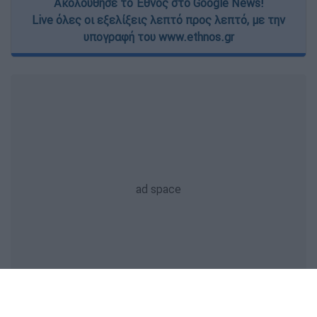
Ακολούθησε το Έθνος στο Google News!
Live όλες οι εξελίξεις λεπτό προς λεπτό, με την
υπογραφή του www.ethnos.gr