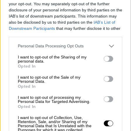
your opt-out. You may separately opt-out of the further
disclosure of your personal information by third parties on the
Αν υπήρχε διαγωνισμός για το φθηνότερο
IAB’s list of downstream participants. This information may
στην Ελλάδα, ίσως να τον κέρδιζε κι αυτό,
also be disclosed by us to third parties on the
IAB’s List of
αυτό το καλαμάκι-νεούδι στο κέντρο της
Downstream Participants
that may further disclose it to other
third parties.
πόλης.
Όσοι είμαστε πάνω από 30 ετών, θυμόμαστε
Please note that this website/app uses one or more Google
Personal Data Processing Opt Outs
πολύ έντονα την εποχή που με 200 δραχμές
services and may gather and store information including but
not limited to your visit or usage behaviour. You may click to
I want to opt-out of the Sharing of my
έπαιρνες 4 καλαμάκια.
Θυμόμαστε πολύ
personal data.
grant or deny consent to Google and its third-party tags to
χαρακτηριστικά την εποχή που με 1.5 ευρώ
Opted In
use your data for below specified purposes in below Google
έπαιρνες 1 τυλιχτό και ένα καλαμάκι.
Δεν
consent section.
I want to opt-out of the Sale of my
είναι πολύ μακριά η εποχή που το 1.5 ευρώ
Personal Data.
Opted In
θεωρείτο πολύ ακριβό.
I want to opt-out of processing my
Διαβάστε περισσότερα μ' ένα
Personal Data for Targeted Advertising.
Opted In
κλικ στο exodos.com.gr
I want to opt-out of Collection, Use,
Retention, Sale, and/or Sharing of my
Personal Data that Is Unrelated with the
Purposes for which it was collected.