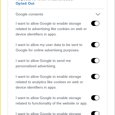
Opted Out
Τα σχολιά σας δημοσιεύονται άμεσα με δική σας ευθύνη. Το
ΕΘΝΟΣ θα παρεμβαίνει και τα προσβλητικά σχόλια θα
διαγράφονται
Google consents
I want to allow Google to enable storage
related to advertising like cookies on web or
device identifiers in apps.
I want to allow my user data to be sent to
Google for online advertising purposes.
I want to allow Google to send me
καταχώρηση
personalized advertising.
I want to allow Google to enable storage
related to analytics like cookies on web or
Διαβάστε ακόμη
device identifiers in apps.
Kadebostany στο ethnos.gr: «Κάποτε
I want to allow Google to enable storage
πίστευα ότι το να είσαι outsider ήταν
αδυναμία, τώρα το βλέπω ως δύναμη»
related to functionality of the website or app.
I want to allow Google to enable storage
«Χωρίς σκηνές και κουβέρτες σε ακραίες