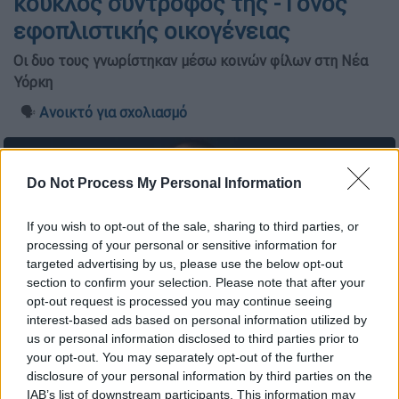
κούκλος σύντροφός της - Γόνος
εφοπλιστικής οικογένειας
Οι δυο τους γνωρίστηκαν μέσω κοινών φίλων στη Νέα
Υόρκη
🗣️
Ανοικτό για σχολιασμό
Do Not Process My Personal Information
If you wish to opt-out of the sale, sharing to third parties, or
processing of your personal or sensitive information for
targeted advertising by us, please use the below opt-out
section to confirm your selection. Please note that after your
opt-out request is processed you may continue seeing
interest-based ads based on personal information utilized by
us or personal information disclosed to third parties prior to
your opt-out. You may separately opt-out of the further
disclosure of your personal information by third parties on the
Νεφέλη Λιβιεράτου
IAB’s list of downstream participants. This information may