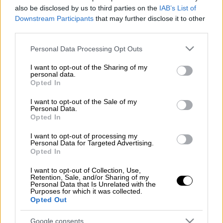
also be disclosed by us to third parties on the
IAB’s List of
Downstream Participants
that may further disclose it to other
Προσθέστε το ΕΘΝΟΣ στη Google
third parties.
Please note that this website/app uses one or more Google
Έναν μεγάλο έρωτα ζει η 25χρονη Νεφέλη
Personal Data Processing Opt Outs
services and may gather and store information including but
Λιβιεράτου, η πρωτότοκη κόρη του
Λάμπη
not limited to your visit or usage behaviour. You may click to
I want to opt-out of the Sharing of my
Λιβιεράτου
και της Εύης Αδάμ, και δεν το
personal data.
grant or deny consent to Google and its third-party tags to
Opted In
κρύβει πια.
use your data for below specified purposes in below Google
consent section.
I want to opt-out of the Sale of my
Διαβάστε περισσότερα στο
youweekly.gr
Personal Data.
Opted In
I want to opt-out of processing my
Personal Data for Targeted Advertising.
Τα σχολιά σας δημοσιεύονται άμεσα με δική σας ευθύνη. Το
Opted In
ΕΘΝΟΣ θα παρεμβαίνει και τα προσβλητικά σχόλια θα
διαγράφονται
I want to opt-out of Collection, Use,
Retention, Sale, and/or Sharing of my
Personal Data that Is Unrelated with the
Purposes for which it was collected.
Opted Out
Google consents