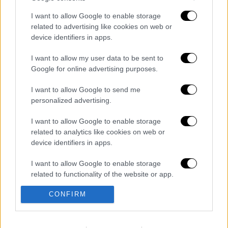
I want to allow Google to enable storage
related to advertising like cookies on web or
device identifiers in apps.
καταχώρηση
I want to allow my user data to be sent to
Google for online advertising purposes.
Διαβάστε ακόμη
I want to allow Google to send me
Η «ακτινογραφία» της καταστροφής από
personalized advertising.
τις φωτιές στη Δυτική Αττική - Οι
εκτάσεις που κάηκαν και η επόμενη μέρα
I want to allow Google to enable storage
του δάσους
related to analytics like cookies on web or
«Κλειδί» η ιατροδικαστική για τον 90χρονο
device identifiers in apps.
που έκρυβε ο γιος του στον καταψύκτη -
«Τον αγαπούσε παθολογικά»
I want to allow Google to enable storage
related to functionality of the website or app.
Το βαρύ τίμημα της υπογεννητικότητας: 11
σχολεία λιγότερα τη νέα σχολική χρονιά
CONFIRM
I want to allow Google to enable storage
στα Δωδεκάνησα
related to personalization.
Έπαιξε μουσική σε λιοντάρια και αυτά
I want to allow Google to enable storage