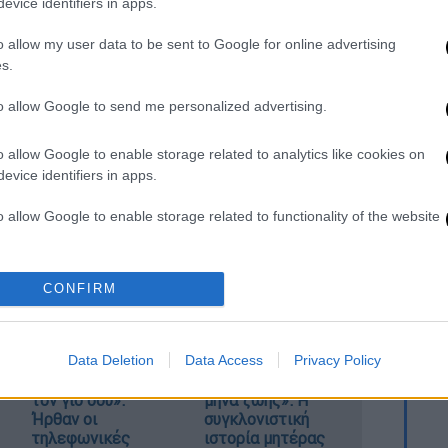
evice identifiers in apps.
. Το ΕΘΝΟΣ θα παρεμβαίνει και τα προσβλητικά σχόλια θα
o allow my user data to be sent to Google for online advertising
s.
to allow Google to send me personalized advertising.
o allow Google to enable storage related to analytics like cookies on
evice identifiers in apps.
o allow Google to enable storage related to functionality of the website
καταχώρηση
o allow Google to enable storage related to personalization.
CONFIRM
o allow Google to enable storage related to security, including
cation functionality and fraud prevention, and other user protection.
Data Deletion
Data Access
Privacy Policy
«Θα σκοτώσουμε
«Μου έδωσαν έναν
τον γιο σου»:
μήνα ζωής»: Η
Ήρθαν οι
συγκλονιστική
τηλεφωνικές
ιστορία μητέρας