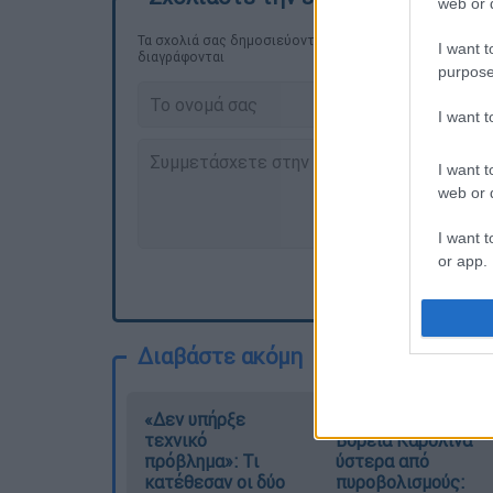
web or d
Τα σχολιά σας δημοσιεύονται άμεσα με δική σας ευθύνη
I want t
διαγράφονται
purpose
I want 
I want t
web or d
I want t
or app.
I want t
Διαβάστε ακόμη
I want t
authenti
«Δεν υπήρξε
Μακελειό στη
τεχνικό
Βόρεια Καρολίνα
πρόβλημα»: Τι
ύστερα από
κατέθεσαν οι δύο
πυροβολισμούς: