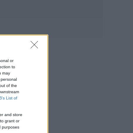
sonal or
ection to
ou may
 personal
out of the
 downstream
B’s List of
er and store
to grant or
ed purposes