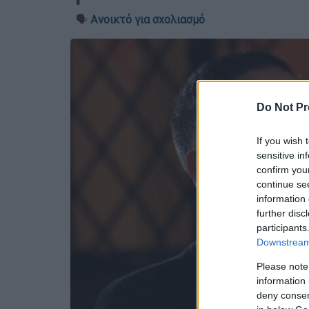
🗣️
Ανοικτό για σχολιασμό
Do Not Pr
If you wish 
sensitive in
confirm you
continue se
information 
further disc
participants
Downstream 
Please note
information 
deny consent