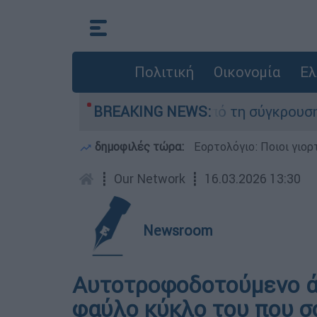
Πολιτική
Οικονομία
Ελ
έθεσαν οι δύο τραυματίες από τη σύγκρουση των
BREAKING NEWS:
δημοφιλές τώρα:
Εορτολόγιο: Ποιοι γιο
┋
Our Network
┋
16.03.2026 13:30
Newsroom
Αυτοτροφοδοτούμενο ά
φαύλο κύκλο του που σ