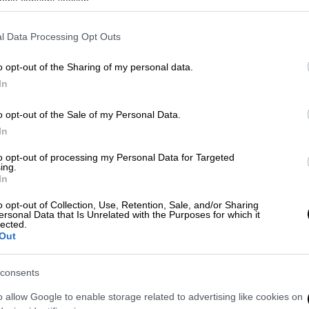
ogle consent section.
l Data Processing Opt Outs
o opt-out of the Sharing of my personal data.
In
 το ΕΘΝΟΣ στη Google
o opt-out of the Sale of my Personal Data.
In
απαρατήρητοι, αλλά για κάποιους
to opt-out of processing my Personal Data for Targeted
σε μια πραγματικά βασανιστική
ing.
In
o opt-out of Collection, Use, Retention, Sale, and/or Sharing
ν καλά φαίνεται πως κρύβει περισσότερα
ersonal Data that Is Unrelated with the Purposes for which it
lected.
 έντονο ενδιαφέρον και συζήτηση.
Out
 τις πιο δύσκολες για έναν αγχώδη
consents
o allow Google to enable storage related to advertising like cookies on