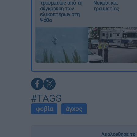
τραυματίες από τη
Νεκροί και
σύγκρουση των
τραυματίες
ελικοπτέρων στη
Ψάθα
#TAGS
φοβία
άγχος
Ακολούθησε το 