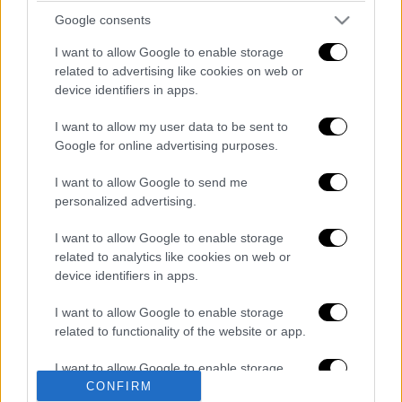
Google consents
I want to allow Google to enable storage
related to advertising like cookies on web or
device identifiers in apps.
I want to allow my user data to be sent to
Google for online advertising purposes.
καταχώρηση
I want to allow Google to send me
personalized advertising.
Διαβάστε ακόμη
I want to allow Google to enable storage
«Στέρεψε» η αγορά από πινακίδες
related to analytics like cookies on web or
κυκλοφορίας: Χιλιάδες αυτοκίνητα
παραμένουν αταξινόμητα - Λύση αναζητά
device identifiers in apps.
το υπουργείο
I want to allow Google to enable storage
Στη φυλακή ο δήμαρχος Στυλίδας και άλλα
related to functionality of the website or app.
δύο άτομα για τη φωτιά στη Βοιωτία
I want to allow Google to enable storage
related to personalization.
CONFIRM
Επιστροφή στο μέλλον; Τα υπερηχητικά