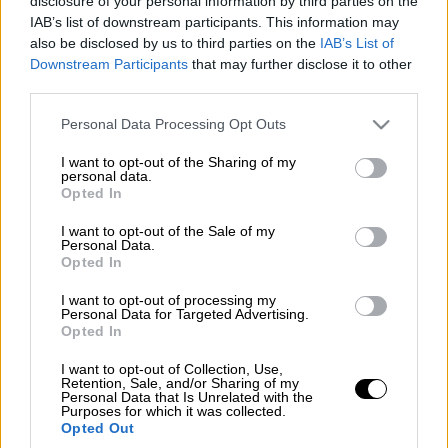
disclosure of your personal information by third parties on the
Προσθέστε το ΕΘΝΟΣ στη Google
IAB’s list of downstream participants. This information may
also be disclosed by us to third parties on the
IAB’s List of
Downstream Participants
that may further disclose it to other
Μια ευρωπαϊκή πόλη που άφησε πίσω της
third parties.
ένα βαρύ παρελθόν επιστρέφει δυναμικά στο
προσκήνιο και κερδίζει θέση ανάμεσα στους
Please note that this website/app uses one or more Google
Personal Data Processing Opt Outs
services and may gather and store information including but
πιο ιδιαίτερους προορισμούς της εποχής. Η
not limited to your visit or usage behaviour. You may click to
I want to opt-out of the Sharing of my
ατμόσφαιρα, οι εικόνες και όσα προσφέρει
personal data.
grant or deny consent to Google and its third-party tags to
Opted In
δημιουργούν μια εμπειρία που συζητιέται
use your data for below specified purposes in below Google
ήδη πολύ.
consent section.
I want to opt-out of the Sale of my
Personal Data.
Opted In
Διαβάστε
εδώ
ποιος προορισμός κλέβει τις
εντυπώσεις φέτος.
I want to opt-out of processing my
Personal Data for Targeted Advertising.
Opted In
I want to opt-out of Collection, Use,
Τα σχολιά σας δημοσιεύονται άμεσα με δική σας ευθύνη. Το
Retention, Sale, and/or Sharing of my
ΕΘΝΟΣ θα παρεμβαίνει και τα προσβλητικά σχόλια θα
Personal Data that Is Unrelated with the
διαγράφονται
Purposes for which it was collected.
Opted Out