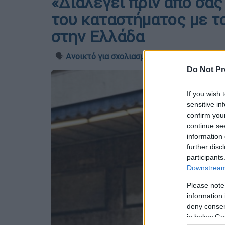
«Διαλέγει πριν από σας 
του καταστήματος με τ
στην Ελλάδα
🗣️
Ανοικτό για σχολιασμό
Do Not Pr
If you wish 
sensitive in
confirm you
continue se
information 
further disc
participants
Downstream 
Please note
information 
deny consent
in below Go