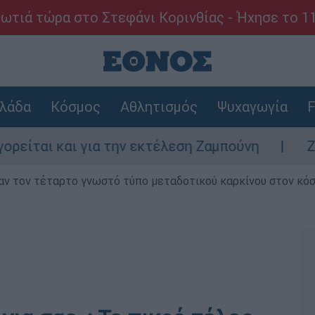
ωτιά τώρα στο Στεφάνι Κορινθίας - Ήχησε το 1
λάδα
Κόσμος
Αθλητισμός
Ψυχαγωγία
F
αι και για την εκτέλεση Ζαμπούνη
Ζάκυνθ
ν τον τέταρτο γνωστό τύπο μεταδοτικού καρκίνου στον κό