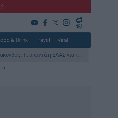
12
ood & Drink
Travel
Viral
ος: Τι απαντά η ΕΛΑΣ για τους 8 βιασμούς τουρ
σμο