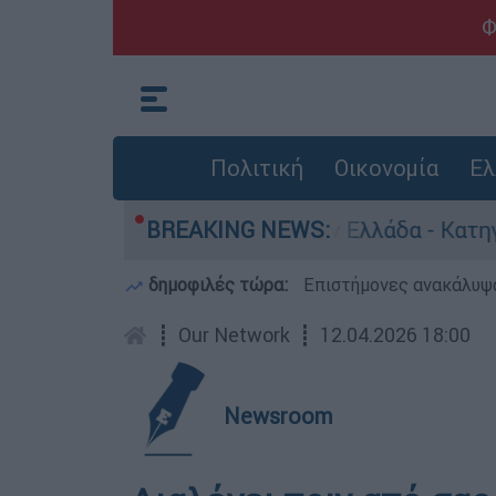
Φ
Πολιτική
Οικονομία
Ελ
α για ανθρωποκτονίες στην Ελλάδα - Κατηγορείτ
BREAKING NEWS:
δημοφιλές τώρα:
Επιστήμονες ανακάλυψα
┋
Our Network
┋
12.04.2026 18:00
Newsroom