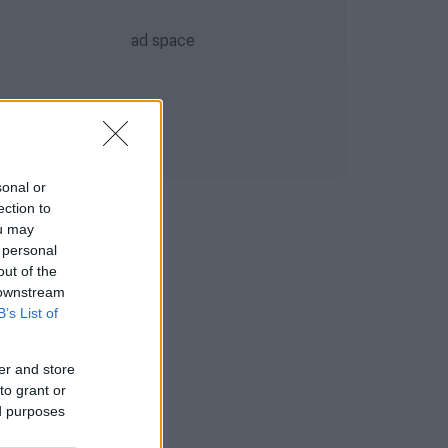
sonal or
ection to
ou may
 personal
out of the
 downstream
B’s List of
er and store
to grant or
ed purposes