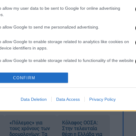
o allow my user data to be sent to Google for online advertising
s.
. Το ΕΘΝΟΣ θα παρεμβαίνει και τα προσβλητικά σχόλια θα
to allow Google to send me personalized advertising.
o allow Google to enable storage related to analytics like cookies on
evice identifiers in apps.
o allow Google to enable storage related to functionality of the website
CONFIRM
o allow Google to enable storage related to personalization.
καταχώρηση
o allow Google to enable storage related to security, including
Data Deletion
Data Access
Privacy Policy
cation functionality and fraud prevention, and other user protection.
«Πόλεμος» για
Κόλαφος ΟΟΣΑ:
τους χρόνους των
Στην τελευταία
δρομολογίων: Τα
θέση η Ελλάδα για