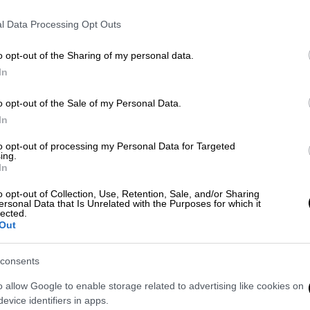
l Data Processing Opt Outs
o opt-out of the Sharing of my personal data.
In
o opt-out of the Sale of my Personal Data.
In
to opt-out of processing my Personal Data for Targeted
ing.
 το ΕΘΝΟΣ στη Google
In
o opt-out of Collection, Use, Retention, Sale, and/or Sharing
α» δεν είχε εισαχθεί στο λεξικό των
ersonal Data that Is Unrelated with the Purposes for which it
lected.
σεις ήταν αυτές που αποτελούσαν
Out
ίασαν αυτό το νέο είδος στο λιανεμπόριο
νθετικές επεξηγήσεις.
consents
να κλικ στο menshouse.gr
o allow Google to enable storage related to advertising like cookies on
evice identifiers in apps.