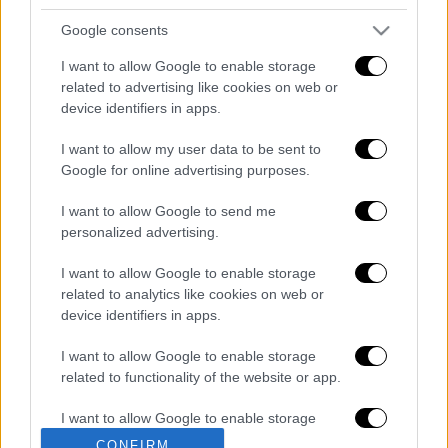
Google consents
I want to allow Google to enable storage
related to advertising like cookies on web or
device identifiers in apps.
I want to allow my user data to be sent to
Google for online advertising purposes.
καταχώρηση
I want to allow Google to send me
personalized advertising.
Διαβάστε ακόμη
I want to allow Google to enable storage
related to analytics like cookies on web or
Θρήνος για τον Λιονέλ Μέσι: Πέθανε στα 68
του χρόνια ο πατέρας του, Χόρχε
device identifiers in apps.
I want to allow Google to enable storage
Φωτιά στην Αττικοβοιωτία: Πώς στήθηκε η
related to functionality of the website or app.
μεγάλη επιχείρηση διάσωσης - 254 πολίτες
απομακρύνθηκαν διά θαλάσσης
I want to allow Google to enable storage
related to personalization.
CONFIRM