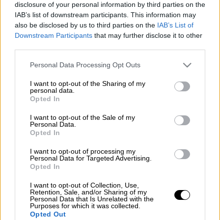
disclosure of your personal information by third parties on the
Προσθέστε το ΕΘΝΟΣ στη Google
IAB’s list of downstream participants. This information may
also be disclosed by us to third parties on the
IAB’s List of
Downstream Participants
that may further disclose it to other
Ένα ακόμη τεστ που δείχνει απλό στην αρχή,
third parties.
αλλά στην πράξη κρύβει παγίδες που λίγοι
περιμένουν, έχει αρχίσει να προκαλεί
Please note that this website/app uses one or more Google
Personal Data Processing Opt Outs
services and may gather and store information including but
πονοκέφαλο ακόμα και σε όσους θεωρούν τη
not limited to your visit or usage behaviour. You may click to
I want to opt-out of the Sharing of my
γεωγραφία εύκολη υπόθεση.
personal data.
grant or deny consent to Google and its third-party tags to
Opted In
use your data for below specified purposes in below Google
Πόσο μακριά μπορείς να φτάσεις πριν κάνεις
consent section.
I want to opt-out of the Sale of my
το μοιραίο λάθος;
Personal Data.
Opted In
Πάτα εδώ και δες πού «κολλάνε» οι
I want to opt-out of processing my
περισσότεροι ..
Personal Data for Targeted Advertising.
Opted In
I want to opt-out of Collection, Use,
Retention, Sale, and/or Sharing of my
Τα σχολιά σας δημοσιεύονται άμεσα με δική σας ευθύνη. Το
Personal Data that Is Unrelated with the
ΕΘΝΟΣ θα παρεμβαίνει και τα προσβλητικά σχόλια θα
Purposes for which it was collected.
διαγράφονται
Opted Out