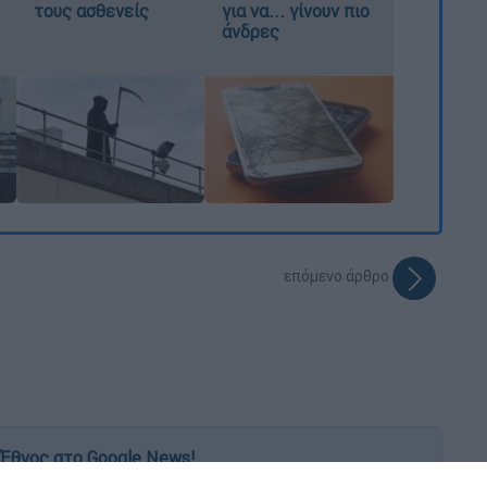
τους ασθενείς
για να... γίνουν πιο
άνδρες
επόμενο άρθρο
Έθνος στο Google News!
 λεπτό, με την υπογραφή του www.ethnos.gr