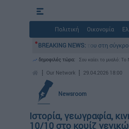
Πολιτική
Οικονομία
Ελ
η Δαμίγο που έχασε τη ζωή του στη σύγκρουση 
BREAKING NEWS:
δημοφιλές τώρα:
Σου καίει το μυαλό: Το 
┋
Our Network
┋
29.04.2026 18:00
Newsroom
Ιστορία, γεωγραφία, κι
10/10 στο κουίζ γενικώ