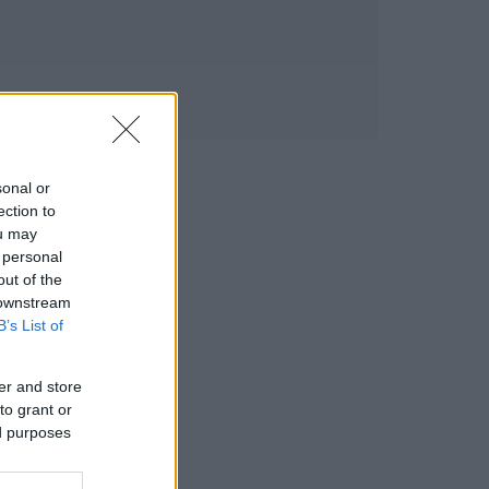
sonal or
ection to
ou may
 personal
out of the
 downstream
B’s List of
er and store
to grant or
ed purposes