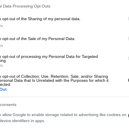
l Data Processing Opt Outs
o opt-out of the Sharing of my personal data.
In
o opt-out of the Sale of my Personal Data.
In
 το ΕΘΝΟΣ στη Google
to opt-out of processing my Personal Data for Targeted
ing.
In
νει να βάλει σε δοκιμασία ακόμα και τους
o opt-out of Collection, Use, Retention, Sale, and/or Sharing
, προκαλώντας εκπλήξεις και ανατροπές.
ersonal Data that Is Unrelated with the Purposes for which it
lected.
οι περισσότεροι «κολλάνε» στα πιο
Out
ρεις;
consents
σεις σας…
o allow Google to enable storage related to advertising like cookies on
evice identifiers in apps.