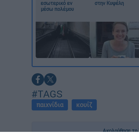
εσωτερικό εν
στην Κυψέλη
μέσω πολέμου
#TAGS
παιχνίδια
κουίζ
Ακολούθησε το 
Live όλες οι εξελίξεις λεπτό προς