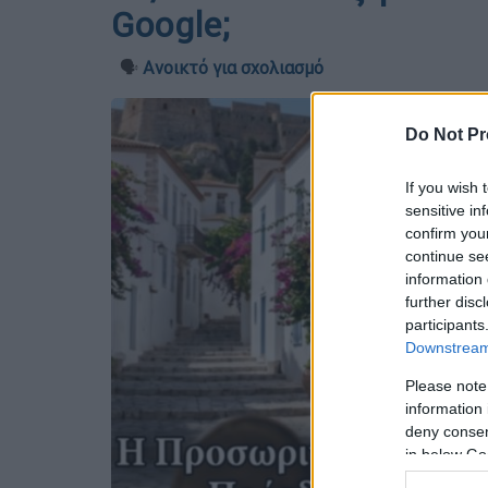
Google;
🗣️
Ανοικτό για σχολιασμό
Do Not Pr
If you wish 
sensitive in
confirm you
continue se
information 
further disc
participants
Downstream 
Please note
information 
deny consent
in below Go