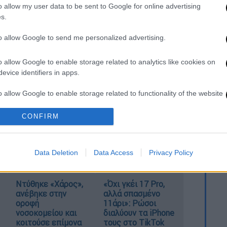
o allow my user data to be sent to Google for online advertising
. Το ΕΘΝΟΣ θα παρεμβαίνει και τα προσβλητικά σχόλια θα
s.
to allow Google to send me personalized advertising.
o allow Google to enable storage related to analytics like cookies on
evice identifiers in apps.
o allow Google to enable storage related to functionality of the website
CONFIRM
καταχώρηση
o allow Google to enable storage related to personalization.
o allow Google to enable storage related to security, including
Data Deletion
Data Access
Privacy Policy
cation functionality and fraud prevention, and other user protection.
Ντύθηκε «Χάρος»,
«Όχι γκέι 17 Pro,
ανέβηκε στην
αλλά σπασμένο
οροφή
11άρι»: Ρώσοι
νοσοκομείου και
διαλύουν τα iPhone
κοιτούσε επίμονα
τους στο TikTok