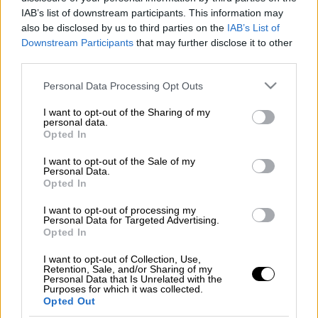
IAB’s list of downstream participants. This information may
also be disclosed by us to third parties on the
IAB’s List of
Η μάχη τώρα ξεκινάει...
Downstream Participants
that may further disclose it to other
Η νέα κοινή πλατφόρμα που δημιουργούν οι
third parties.
πλευρές των Γιάννη Βαρδινογιάννη, Βαγγέλη
Please note that this website/app uses one or more Google
Μαρινάκη και Θοδωρή Κυριακού φαίνεται
Personal Data Processing Opt Outs
services and may gather and store information including but
πως έχει έναν ξεκάθαρο στρατηγικό στόχο.
not limited to your visit or usage behaviour. You may click to
I want to opt-out of the Sharing of my
Tα αθλητικά δικαιώματα και κυρίως τη Super
personal data.
grant or deny consent to Google and its third-party tags to
Opted In
League.
use your data for below specified purposes in below Google
consent section.
I want to opt-out of the Sale of my
Δείτε περισσότερα μ' ένα κλικ
Personal Data.
Opted In
στο dailymedia.com.gr
I want to opt-out of processing my
Personal Data for Targeted Advertising.
Opted In
I want to opt-out of Collection, Use,
Τα σχολιά σας δημοσιεύονται άμεσα με δική σας ευθύνη. Το
Retention, Sale, and/or Sharing of my
ΕΘΝΟΣ θα παρεμβαίνει και τα προσβλητικά σχόλια θα
Personal Data that Is Unrelated with the
διαγράφονται
Purposes for which it was collected.
Opted Out