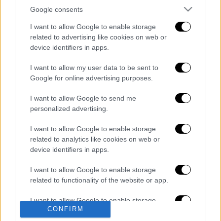
Google consents
I want to allow Google to enable storage
related to advertising like cookies on web or
device identifiers in apps.
I want to allow my user data to be sent to
καταχώρηση
Google for online advertising purposes.
I want to allow Google to send me
Διαβάστε ακόμη
personalized advertising.
Δημιούργησαν με AI νέους ιούς μέσα σε
I want to allow Google to enable storage
λίγες ώρες - Γιατί προβληματίζονται οι
related to analytics like cookies on web or
επιστήμονες
device identifiers in apps.
Σαν το τρομακτικό It: 15χρονο ντυμένος
I want to allow Google to enable storage
κλόουν μαχαίρωσε μέχρι θανάτου
related to functionality of the website or app.
ηλικιωμένο - Τον κατέγραψε κάμερα
I want to allow Google to enable storage
CONFIRM
«Πόλεμος» για τους χρόνους των
related to personalization.
δρομολογίων: Τα σωματεία απαντούν στις