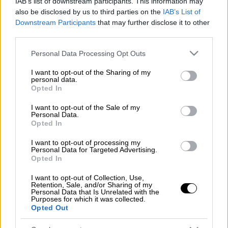
IAB’s list of downstream participants. This information may
Προσθέστε το ΕΘΝΟΣ στη Google
also be disclosed by us to third parties on the
IAB’s List of
Downstream Participants
that may further disclose it to other
third parties.
Μία ψαγμένη επιλογή για μερακλήδες που
θέλουν να συνδυάσουν ποιότητα, αλλά και
Please note that this website/app uses one or more Google
Personal Data Processing Opt Outs
services and may gather and store information including but
οικονομία.
not limited to your visit or usage behaviour. You may click to
I want to opt-out of the Sharing of my
personal data.
grant or deny consent to Google and its third-party tags to
Ποιο νησί τα συνδυάζει όλ' αυτά;
Opted In
use your data for below specified purposes in below Google
consent section.
Διαβάστε περισσότερα μ' ένα κλικ στο
I want to opt-out of the Sale of my
Personal Data.
menshouse.gr
Opted In
I want to opt-out of processing my
Personal Data for Targeted Advertising.
Opted In
Τα σχολιά σας δημοσιεύονται άμεσα με δική σας ευθύνη. Το
ΕΘΝΟΣ θα παρεμβαίνει και τα προσβλητικά σχόλια θα
I want to opt-out of Collection, Use,
διαγράφονται
Retention, Sale, and/or Sharing of my
Personal Data that Is Unrelated with the
Purposes for which it was collected.
Opted Out