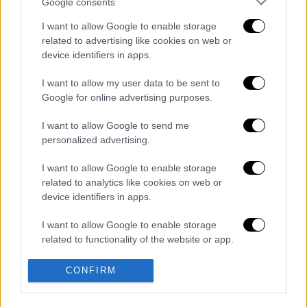
Google consents
I want to allow Google to enable storage
related to advertising like cookies on web or
device identifiers in apps.
καταχώρηση
I want to allow my user data to be sent to
Google for online advertising purposes.
Διαβάστε ακόμη
I want to allow Google to send me
personalized advertising.
O στρατηγός ήταν σχιζοφρενής, εμμονικός,
πλησίαζε τα 75 όταν τον αντάμωσε η δόξα –
I want to allow Google to enable storage
Εκείνος που άλλαξε την πορεία της
Ιστορίας!
related to analytics like cookies on web or
device identifiers in apps.
Ελισάβετ Κωνσταντινίδου στο ethnos.gr:
«Κάθε πόλεμος είναι ένας εμφύλιος, όλοι
I want to allow Google to enable storage
είμαστε αδέλφια»
related to functionality of the website or app.
Στον εισαγγελέα ο ιδιοκτήτης του beach
I want to allow Google to enable storage
bar για τον θάνατο του 4χρονου στην Πάρο -
CONFIRM
Στο «μικροσκόπιο» ο ρόλος του
related to personalization.
ναυαγοσώστη