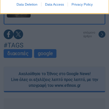
I want to allow Google to enable storage
Τουρνάς: Πάνω από 400 πυρκαγιές σε 10
Data Deletion
Data Access
Privacy Policy
related to security, including authentication
ημέρες - «Το 90% των πυρκαγιών οφείλεται
σε αμέλεια»
functionality and fraud prevention, and other
user protection.
επόμενο
άρθρο
#TAGS
διακοπές
google
Ακολούθησε το Έθνος στο Google News!
Live όλες οι εξελίξεις λεπτό προς λεπτό, με την
υπογραφή του www.ethnos.gr