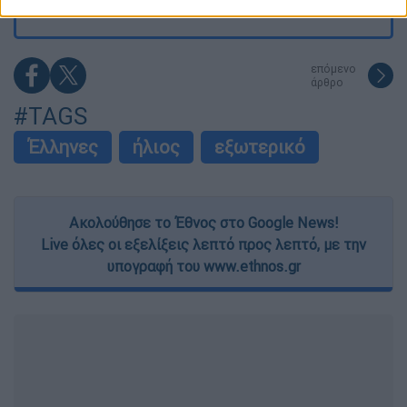
related to security, including authentication
functionality and fraud prevention, and other
user protection.
επόμενο
άρθρο
#TAGS
Έλληνες
ήλιος
εξωτερικό
Ακολούθησε το Έθνος στο Google News!
Live όλες οι εξελίξεις λεπτό προς λεπτό, με την
υπογραφή του www.ethnos.gr