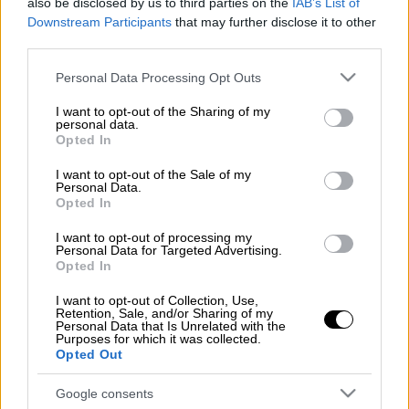
also be disclosed by us to third parties on the
IAB’s List of
Προσθέστε το ΕΘΝΟΣ στη Google
Downstream Participants
that may further disclose it to other
third parties.
Ένας προορισμός του εξωτερικού που βάζει
Please note that this website/app uses one or more Google
Personal Data Processing Opt Outs
κάτω ακόμα και αυτούς του εσωτερικού το
services and may gather and store information including but
not limited to your visit or usage behaviour. You may click to
I want to opt-out of the Sharing of my
τριήμερο του Αγίου Πνεύματος.
personal data.
grant or deny consent to Google and its third-party tags to
Διαβάστε για ποιον πρόκειται με ένα κλικ
Opted In
use your data for below specified purposes in below Google
στο
Menshouse.gr
consent section.
I want to opt-out of the Sale of my
Personal Data.
Opted In
I want to opt-out of processing my
Τα σχολιά σας δημοσιεύονται άμεσα με δική σας ευθύνη. Το
Personal Data for Targeted Advertising.
ΕΘΝΟΣ θα παρεμβαίνει και τα προσβλητικά σχόλια θα
Opted In
διαγράφονται
I want to opt-out of Collection, Use,
Retention, Sale, and/or Sharing of my
Personal Data that Is Unrelated with the
Purposes for which it was collected.
Opted Out
Google consents