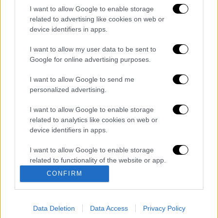
I want to allow Google to enable storage
related to advertising like cookies on web or
καταχώρηση
device identifiers in apps.
I want to allow my user data to be sent to
Διαβάστε ακόμη
Google for online advertising purposes.
O στρατηγός ήταν σχιζοφρενής, εμμονικός,
I want to allow Google to send me
πλησίαζε τα 75 όταν τον αντάμωσε η δόξα –
personalized advertising.
Εκείνος που άλλαξε την πορεία της
Ιστορίας!
I want to allow Google to enable storage
Ελισάβετ Κωνσταντινίδου στο ethnos.gr:
related to analytics like cookies on web or
«Κάθε πόλεμος είναι ένας εμφύλιος, όλοι
device identifiers in apps.
είμαστε αδέλφια»
I want to allow Google to enable storage
Στον εισαγγελέα ο ιδιοκτήτης του beach
related to functionality of the website or app.
bar για τον θάνατο του 4χρονου στην Πάρο -
Στο «μικροσκόπιο» ο ρόλος του
CONFIRM
ναυαγοσώστη
I want to allow Google to enable storage
related to personalization.
Τουρνάς: Πάνω από 400 πυρκαγιές σε 10
ημέρες - «Το 90% των πυρκαγιών οφείλεται
Data Deletion
Data Access
Privacy Policy
I want to allow Google to enable storage
σε αμέλεια»