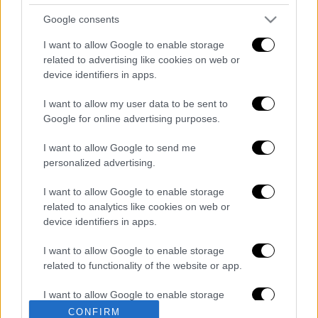
Google consents
I want to allow Google to enable storage
related to advertising like cookies on web or
device identifiers in apps.
I want to allow my user data to be sent to
Google for online advertising purposes.
καταχώρηση
I want to allow Google to send me
personalized advertising.
Διαβάστε ακόμη
I want to allow Google to enable storage
Από το Μίσιγκαν στον Λευκό Οίκο: Τι
related to analytics like cookies on web or
σημαίνει η νίκη του Αμπντούλ Ελ-Σαγέντ
device identifiers in apps.
για τους Δημοκρατικούς
I want to allow Google to enable storage
O στρατηγός ήταν σχιζοφρενής, εμμονικός,
related to functionality of the website or app.
πλησίαζε τα 75 όταν τον αντάμωσε η δόξα –
Εκείνος που άλλαξε την πορεία της
I want to allow Google to enable storage
Ιστορίας!
related to personalization.
CONFIRM