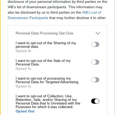
disclosure of your personal information by third parties on the
Προσθέστε το ΕΘΝΟΣ στη Google
IAB’s list of downstream participants. This information may
also be disclosed by us to third parties on the
IAB’s List of
Επιτέλους μία καλή είδηση για την
Downstream Participants
that may further disclose it to other
third parties.
οικογένεια.
Μια ευχάριστη είδηση φαίνεται πως φέρνει
Please note that this website/app uses one or more Google
Personal Data Processing Opt Outs
χαμόγελα στην οικογένεια του Νότη
services and may gather and store information including but
not limited to your visit or usage behaviour. You may click to
I want to opt-out of the Sharing of my
Σφακιανάκη, έπειτα από μια δύσκολη
personal data.
grant or deny consent to Google and its third-party tags to
περίοδο που σημαδεύτηκε από σημαντικές
Opted In
use your data for below specified purposes in below Google
προσωπικές απώλειες.
consent section.
I want to opt-out of the Sale of my
Personal Data.
Δείτε περισσότερα μ' ένα κλικ
Opted In
στο dailymedia.com.gr
I want to opt-out of processing my
Personal Data for Targeted Advertising.
Opted In
I want to opt-out of Collection, Use,
Retention, Sale, and/or Sharing of my
Τα σχολιά σας δημοσιεύονται άμεσα με δική σας ευθύνη. Το
Personal Data that Is Unrelated with the
ΕΘΝΟΣ θα παρεμβαίνει και τα προσβλητικά σχόλια θα
Purposes for which it was collected.
διαγράφονται
Opted Out