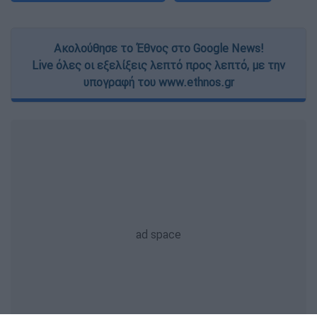
Ακολούθησε το Έθνος στο Google News!
Live όλες οι εξελίξεις λεπτό προς λεπτό, με την
υπογραφή του www.ethnos.gr