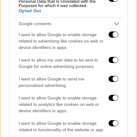
Personal Data that Is Unrelated with the
Purposes for which it was collected.
Opted Out
Google consents
Τα σχολιά σας δημοσιεύονται άμεσα με δική σας ευθύνη. Το
ΕΘΝΟΣ θα παρεμβαίνει και τα προσβλητικά σχόλια θα
I want to allow Google to enable storage
διαγράφονται
related to advertising like cookies on web or
device identifiers in apps.
I want to allow my user data to be sent to
Google for online advertising purposes.
I want to allow Google to send me
personalized advertising.
I want to allow Google to enable storage
καταχώρηση
related to analytics like cookies on web or
device identifiers in apps.
Διαβάστε ακόμη
I want to allow Google to enable storage
related to functionality of the website or app.
Kadebostany στο ethnos.gr: «Κάποτε
πίστευα ότι το να είσαι outsider ήταν