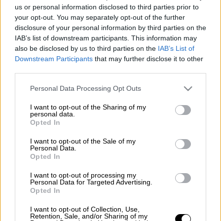
us or personal information disclosed to third parties prior to
Προσθέστε το ΕΘΝΟΣ στη Google
your opt-out. You may separately opt-out of the further
disclosure of your personal information by third parties on the
IAB’s list of downstream participants. This information may
Ο τραγουδιστής σπάει τη σιωπή του μετά
also be disclosed by us to third parties on the
IAB’s List of
από πολύ καιρό.
Downstream Participants
that may further disclose it to other
Έπειτα από μια μακρά περίοδο κατά την
third parties.
οποία βρέθηκε στο επίκεντρο της
Please note that this website/app uses one or more Google
Personal Data Processing Opt Outs
δημοσιότητας εξαιτίας προσωπικών και
services and may gather and store information including but
οικογενειακών εξελίξεων, ο Γιώργος
not limited to your visit or usage behaviour. You may click to
I want to opt-out of the Sharing of my
personal data.
Μαζωνάκης παραχωρεί την πρώτη του
grant or deny consent to Google and its third-party tags to
Opted In
use your data for below specified purposes in below Google
μεγάλη τηλεοπτική συνέντευξη, σε μια
consent section.
I want to opt-out of the Sale of my
εμφάνιση που αναμένεται να συζητηθεί
Personal Data.
έντονα και να προκαλέσει πολλές
Opted In
αντιδράσεις από την πλευρά της
I want to opt-out of processing my
οικογένειας του γνωστού τραγουδιστή.
Personal Data for Targeted Advertising.
Opted In
Δείτε περισσότερα μ' ένα κλικ
I want to opt-out of Collection, Use,
Retention, Sale, and/or Sharing of my
στο dailymedia.com.gr