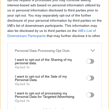
προγράμματα σπουδών στη διοίκηση
opt-out request is processed you may continue seeing
interest-based ads based on personal information utilized by
αθλητικών οργανισμών ανά τον κόσμο να
us or personal information disclosed to third parties prior to
κερδίζουν όλο και μεγαλύτερο κομμάτι της
your opt-out. You may separately opt-out of the further
παγκόσμιας ακαδημαϊκής «πίτας» και τις
disclosure of your personal information by third parties on the
επιστημονικές περιοχές που αφορούν τον
IAB’s list of downstream participants. This information may
also be disclosed by us to third parties on the
IAB’s List of
αθλητισμό να πολλαπλασιάζονται διαρκώς
Downstream Participants
that may further disclose it to other
σε όλο τον πλανήτη, το Ελληνικό Ανοικτό
third parties.
Πανεπιστήμιο ξεκινάει από την επόμενη
Please note that this website/app uses one or more Google
ακαδημαϊκή χρονιά την λειτουργία ενός νέου
Personal Data Processing Opt Outs
services and may gather and store information including but
Μεταπτυχιακού Προγράμματος Σπουδών
not limited to your visit or usage behaviour. You may click to
I want to opt-out of the Sharing of my
που κινείται ακριβώς σ αυτή την
personal data.
grant or deny consent to Google and its third-party tags to
Opted In
κατεύθυνση: την Διοίκηση του αθλητισμού.
use your data for below specified purposes in below Google
consent section.
I want to opt-out of the Sale of my
Η αγορά εργασίας άλλωστε για στελέχη που
Personal Data.
Opted In
θα έχουν την σωστή κατάρτιση στο χώρο
του αθλητισμού είναι πλέον τεράστια:
I want to opt-out of processing my
Personal Data for Targeted Advertising.
ποδόσφαιρο, καλαθοσφαίριση,
Opted In
πετοσφαίριση, κλασσικός αθλητισμός,