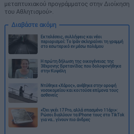
μεταπτυχιακού προγράμματος στην Διοίκηση
του Αθλητισμού>.
Διαβάστε ακόμη
Εκτελέσεις, συλλήψεις και νέοι
περιορισμοί: Το Ιράν σκληραίνει τη γραμμή
στο εσωτερικό εν μέσω πολέμου
Η πρώτη δήλωση της οικογένειας της
38χρονης Βρετανίδας που δολοφονήθηκε
στην Κυψέλη
Ντύθηκε «Χάρος», ανέβηκε στην οροφή
νοσοκομείου και κοιτούσε επίμονα τους
ασθενείς
«Όχι γκέι 17 Pro, αλλά σπασμένο 11άρι»:
Ρώσοι διαλύουν τα iPhone τους στο TikTok
για να... γίνουν πιο άνδρες