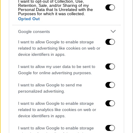
I want to opt-out of Collection, Use,
αθλητικές εταιρείες κολοσσοί, διοργάνωση
Retention, Sale, and/or Sharing of my
Personal Data that Is Unrelated with the
αθλητικών γεγονότων, εθνικές και διεθνείς
Purposes for which it was collected.
ομοσπονδίες, γυμναστήρια, και δημοτικοί
Opted Out
αθλητικοί οργανισμοί. Μία παγκόσμια αγορά
Google consents
με έσοδα δισεκατομμυρίων σε παγκόσμιο
επίπεδο και σημαντική συμβολή στο ΑΕΠ
I want to allow Google to enable storage
related to advertising like cookies on web or
της χώρας μας.
device identifiers in apps.
«Το ΕΑΠ αξίζει συγχαρητήρια για την
I want to allow my user data to be sent to
πρωτοβουλία που πήρε να δημιουργήσει ένα
Google for online advertising purposes.
μεταπτυχιακό πρόγραμμα στην Διοίκηση του
Αθλητισμού» δηλώνει o Ολυμπιονίκης
I want to allow Google to send me
personalized advertising.
κ.
Δημοσθένης Ταμπάκος
και τονίζει ότι
«αθλητισμός είναι μία σημαντική
I want to allow Google to enable storage
δραστηριότητα του ανθρώπου με πολλαπλά
related to analytics like cookies on web or
οφέλη (υγείας, οικονομικά, κοινωνικά,
device identifiers in apps.
κλπ.). Η εμπειρία που απέκτησα
I want to allow Google to enable storage
αγωνιζόμενος από την παιδική ηλικία έως