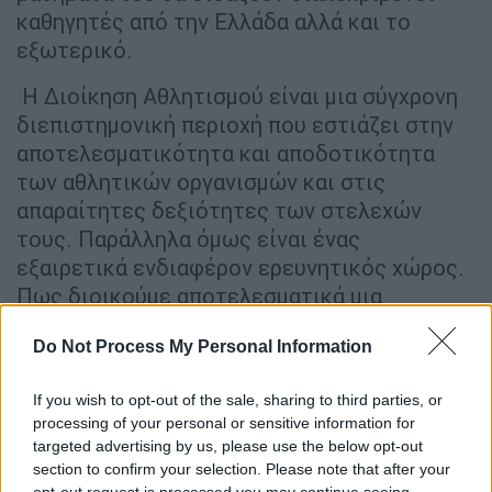
καθηγητές από την Ελλάδα αλλά και το
εξωτερικό.
H Διοίκηση Αθλητισμού είναι μια σύγχρονη
διεπιστημονική περιοχή που εστιάζει στην
αποτελεσματικότητα και αποδοτικότητα
των αθλητικών οργανισμών και στις
απαραίτητες δεξιότητες των στελεχών
τους. Παράλληλα όμως είναι ένας
εξαιρετικά ενδιαφέρον ερευνητικός χώρος.
Πως διοικούμε αποτελεσματικά μια
αθλητική ομάδα ή έναν οργανισμό; Πως
Do Not Process My Personal Information
μπορούμε να οργανώσουμε επιτυχημένες
αθλητικές διοργανώσεις; Πως φέρνουμε τον
If you wish to opt-out of the sale, sharing to third parties, or
αθλητισμό στο επίκεντρο της κοινωνικής
processing of your personal or sensitive information for
και ακαδημαϊκής ζωής, υπενθυμίζοντας τα
targeted advertising by us, please use the below opt-out
ιδεώδη και τους συμβολισμούς του; Με τα
section to confirm your selection. Please note that after your